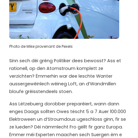
Photo de Mike provenant de Pexels
Sinn sech déi gréng Politiker dees bewosst? Ass et
rationell, op den Atomstroum komplett ze
verzichten? Ëmmerhin war dee leschte Wanter
aussergewéinlech wéineg Loft, an d’Wandmillen
bloufe gréisstendeels stoen.
Ass Lëtzebuerg dorobber preparéiert, wann dann
enges Daags sollten Owes tëscht 5 a 7 Auer 100.000
Elektroween un d’Stroumdous ugeschloss ginn, fir se
ze lueden? Déi nämmlecht Fro gëllt fir ganz Europa.
Ëmmer méi Experten maachen sech Suergen ëm e