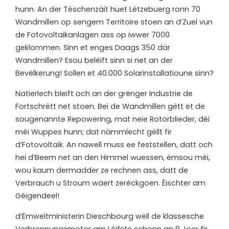
hunn. An der Tëschenzäit huet Lëtzebuerg ronn 70
Wandmillen op sengem Territoire stoen an d’Zuel vun
de Fotovoltaikanlagen ass op iwwer 7000
geklommen. Sinn et enges Daags 350 där
Wandmillen? Esou beléift sinn si net an der
Bevëlkerung! Sollen et 40.000 Solarinstallatioune sinn?
Natierlech bleift och an der grénger Industrie de
Fortschrëtt net stoen. Bei de Wandmillen gëtt et de
sougenannte Repowering, mat neie Rotorblieder, déi
méi Wuppes hunn; dat nämmlecht gëllt fir
d’Fotovoltaik. An nawell muss ee feststellen, datt och
hei d’Beem net an den Himmel wuessen, ëmsou méi,
wou kaum dermadder ze rechnen ass, datt de
Verbrauch u Stroum wäert zeréckgoen. Éischter am
Géigendeel!
d’
Ëmweltministerin Dieschbourg wëll de klassesche