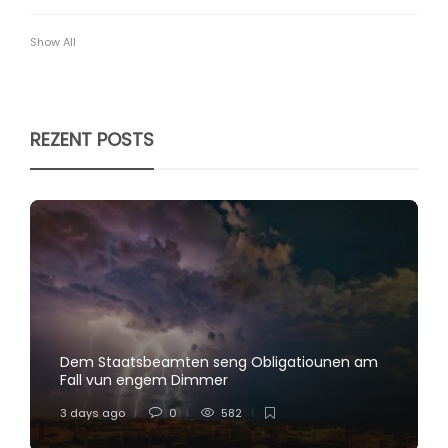
Show All
REZENT POSTS
Dem Staatsbeamten seng Obligatiounen am
Fall vun engem Dimmer
3 days ago
0
582