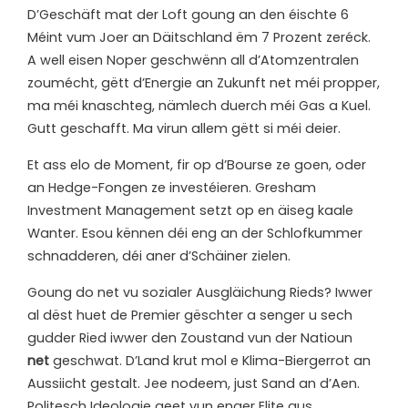
D’Geschäft mat der Loft goung an den éischte 6
Méint vum Joer an Däitschland ëm 7 Prozent zeréck.
A well eisen Noper geschwënn all d’Atomzentralen
zoumécht, gëtt d’Energie an Zukunft net méi propper,
ma méi knaschteg, nämlech duerch méi Gas a Kuel.
Gutt geschafft. Ma virun allem gëtt si méi deier.
Et ass elo de Moment, fir op d’Bourse ze goen, oder
an Hedge-Fongen ze investéieren. Gresham
Investment Management setzt op en äiseg kaale
Wanter. Esou kënnen déi eng an der Schlofkummer
schnadderen, déi aner d’Schäiner zielen.
Goung do net vu sozialer Ausgläichung Rieds? Iwwer
al dëst huet de Premier gëschter a senger u sech
gudder Ried iwwer den Zoustand vun der Natioun
net
geschwat. D’Land krut mol e Klima-Biergerrot an
Aussiicht gestalt. Jee nodeem, just Sand an d’Aen.
Politesch Ideologie geet vun enger Elite aus,