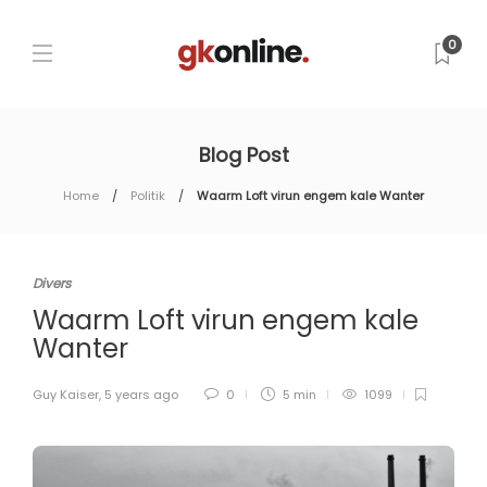
0
Blog Post
Home
Politik
Waarm Loft virun engem kale Wanter
Divers
Waarm Loft virun engem kale
Wanter
Guy Kaiser
,
5 years ago
0
5 min
1099