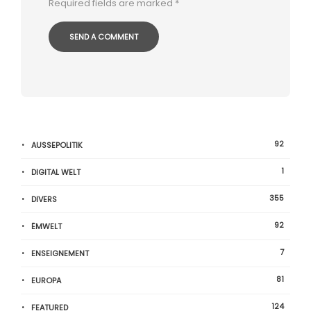
Required fields are marked
*
92
AUSSEPOLITIK
1
DIGITAL WELT
355
DIVERS
92
ËMWELT
7
ENSEIGNEMENT
81
EUROPA
124
FEATURED