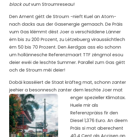
black out
vum Stroumreseau!
Den Ament gëtt de Stroum -nieft Kuel an Atom-
nach dacks aus der Gasenergie gemaach. De Präis
vum Gas klëmmt dëst Joer a verschiddene Länner
ëm bis zu 200 Prozent, zu Lëtzebuerg viraussiichtlech
ëm 50 bis 70 Prozent. Den Äerdgas ass elo schonn
um hollännesche Referenzmaart TTF zéngmol esou
deier ewéi de leschte Summer. Parallel zum Gas gëtt
och de Stroum méi deier!
D
obäi kasséiert de Staat kräfteg mat, schonn zanter
jeehier a besonnesch zanter dem leschte Joer mat
enger spezieller Klimatax.
Huele mir als
Referenzpräiss fir den
Diesel 1,376 Euro. An deem
Präis si mat aberechent
40,4 Cent als Accisen an