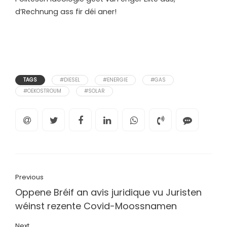
d’Rechnung ass fir déi aner!
TAGS
#DIESEL
#ENERGIE
#GAS
#OEKOSTROUM
#SOLAR
Previous
Oppene Bréif an avis juridique vu Juristen
wéinst rezente Covid-Moossnamen
Next