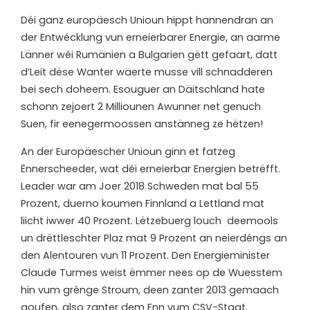
Déi ganz europäesch Unioun hippt hannendran an
der Entwécklung vun erneierbarer Energie, an aarme
Länner wéi Rumänien a Bulgarien gëtt gefaart, datt
d’Leit dëse Wanter wäerte musse vill schnadderen
bei sech doheem. Esouguer an Däitschland hate
schonn zejoert 2 Milliounen Awunner net genuch
Suen, fir eenegermoossen anstänneg ze hëtzen!
An der Europäescher Unioun ginn et fatzeg
Ënnerscheeder, wat déi erneierbar Energien betrëfft.
Leader war am Joer 2018 Schweden mat bal 55
Prozent, duerno koumen Finnland a Lettland mat
liicht iwwer 40 Prozent. Lëtzebuerg louch deemools
un drëttleschter Plaz mat 9 Prozent an neierdéngs an
den Alentouren vun 11 Prozent. Den Energieminister
Claude Turmes weist ëmmer nees op de Wuesstem
hin vum grénge Stroum, deen zanter 2013 gemaach
goufen, also zanter dem Enn vum CSV-Staat.