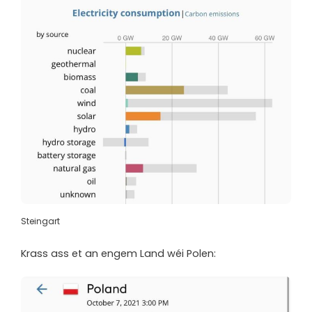
Steingart
Krass ass et an engem Land wéi Polen: