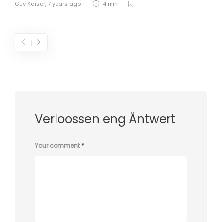
Guy Kaiser
,
7 years ago
4 min
Verloossen eng Äntwert
Your comment
*