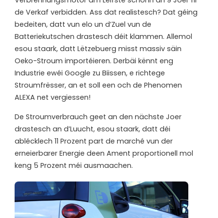
Verbrennungsmotor am Léifste schonn an 9 Joer fir
de Verkaf verbidden. Ass dat realistesch? Dat géing
bedeiten, datt vun elo un d’Zuel vun de
Batteriekutschen drastesch déit klammen. Allemol
esou staark, datt Lëtzebuerg misst massiv säin
Oeko-Stroum importéieren. Derbäi kënnt eng
Industrie ewéi Google zu Biissen, e richtege
Stroumfrësser, an et soll een och de Phenomen
ALEXA net vergiessen!
De Stroumverbrauch geet an den nächste Joer
drastesch an d’Luucht, esou staark, datt déi
ablécklech 11 Prozent part de marché vun der
erneierbarer Energie deen Ament proportionell mol
keng 5 Prozent méi ausmaachen.