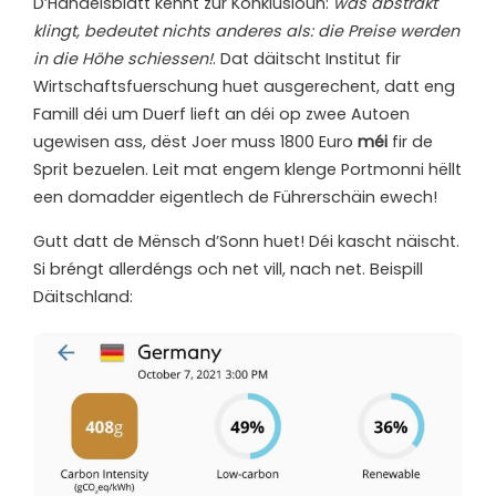
D’Handelsblatt kënnt zur Konklusioun:
was abstrakt
klingt, bedeutet nichts anderes als: die Preise werden
in die Höhe schiessen!
. Dat däitscht Institut fir
Wirtschaftsfuerschung huet ausgerechent, datt eng
Famill déi um Duerf lieft an déi op zwee Autoen
ugewisen ass, dëst Joer muss 1800 Euro
méi
fir de
Sprit bezuelen. Leit mat engem klenge Portmonni hëllt
een domadder eigentlech de Führerschäin ewech!
Gutt datt de Mënsch d’Sonn huet! Déi kascht näischt.
Si bréngt allerdéngs och net vill, nach net. Beispill
Däitschland: