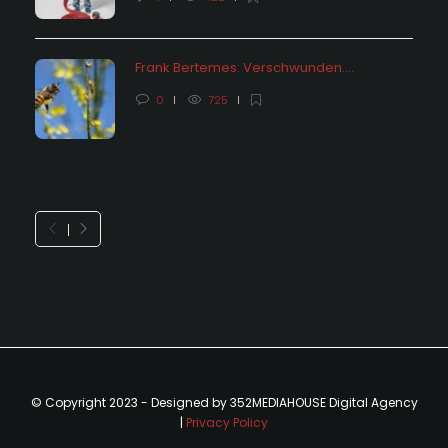
Frank Bertemes: Verschwunden….
0
725
© Copyright 2023 - Designed by 352MEDIAHOUSE Digital Agency
|
Privacy Policy