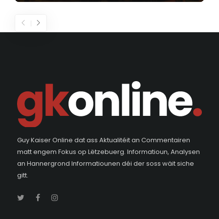
Guy Kaiser Online dat ass Aktualitéit an Commentairen
matt engem Fokus op Lëtzebuerg. Informatioun, Analysen
an Hannergrond Informatiounen déi der soss wäit siche
gitt.