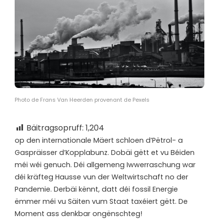
Photo de Frans Van Heerden provenant de Pexels
Bäitragsopruff:
1,204
o
p den internationale Mäert schloen d’Pëtrol- a
Gaspräisser d’Kopplabunz. Dobäi gëtt et vu Béiden
méi wéi genuch. Déi allgemeng Iwwerraschung war
déi kräfteg Hausse vun der Weltwirtschaft no der
Pandemie. Derbäi kënnt, datt déi fossil Energie
ëmmer méi vu Säiten vum Staat taxéiert gëtt. De
Moment ass denkbar ongënschteg!