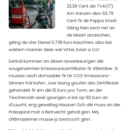
23,39 Cent als TVA(17).
Am Ganzen also 63,79
Cent fir de Pappa Staat.
Géing hien sech net an
de Maart amëschen,
géing de Liter Diesel 0,738 Euro kaschten, also bei
wäitem manner deier wéi Vittel, Evian a Co!
Derbäi kommen an dësen Iwwerleeungen déi
sougenannten Emissiounszertifikater fir d’Betriber. Si
mussen sech domadder fir hir CO2-Emissiouns-
Sënnen fräi kafen. Joer laang goufen des Zertifikater
gehandelt fir ëm déi 10 Euro pro Tonn; an der
Tëschenzäit awer goungen si bis op 60 Euro an
d’Luucht, eng gewalteg Hausse! Och déi muss an der
Präisspiral mat a Betruecht geholl ginn. Mä,
d’Klimasënner musse jo bestrooft ginn.