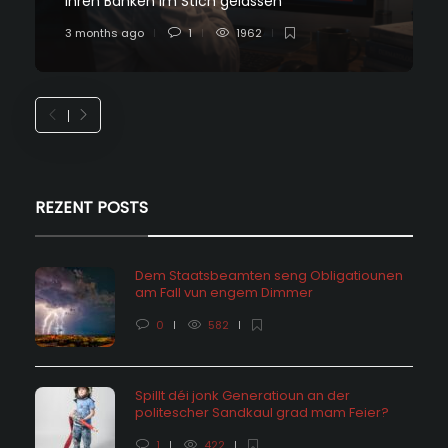
ihren Banken im Stich gelassen
3 months ago
1
1962
REZENT POSTS
Dem Staatsbeamten seng Obligatiounen
am Fall vun engem Dimmer
0
582
Spillt déi jonk Generatioun an der
politescher Sandkaul grad mam Feier?
1
422