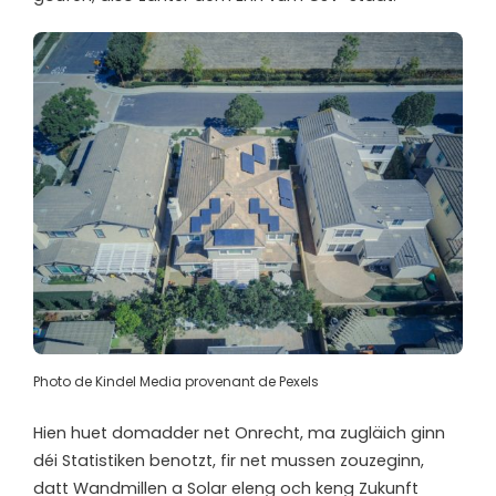
Photo de Kindel Media provenant de Pexels
Hien huet domadder net Onrecht, ma zugläich ginn
déi Statistiken benotzt, fir net mussen zouzeginn,
datt Wandmillen a Solar eleng och keng Zukunft