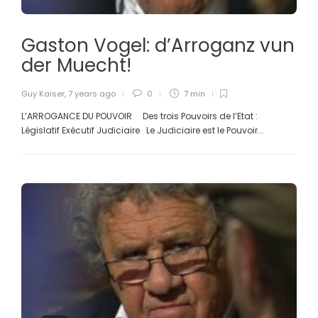
Gaston Vogel: d’Arroganz vun
der Muecht!
Guy Kaiser
,
7 years ago
0
7 min
L’ARROGANCE DU POUVOIR Des trois Pouvoirs de l’Etat :
Législatif Exécutif Judiciaire Le Judiciaire est le Pouvoir...