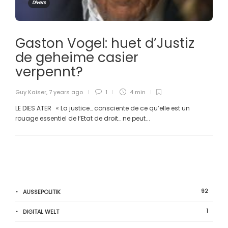
Divers
Gaston Vogel: huet d’Justiz
de geheime casier
verpennt?
Guy Kaiser
,
7 years ago
1
4 min
LE DIES ATER « La justice… consciente de ce qu’elle est un
rouage essentiel de l’Etat de droit… ne peut...
92
AUSSEPOLITIK
1
DIGITAL WELT