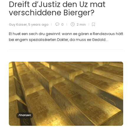
Dreift d’Justiz den Uz mat
verschiddene Bierger?
Guy Kaiser
,
5 years ago
0
2 min
Et huet een sech dru gewinnt: wann ee gären e Rendezvous hätt
bei engem spezialiséierten Dokter, da muss ee Gedold...
Finanzen