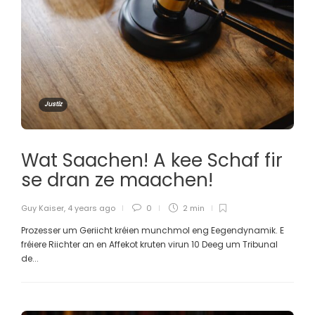
Justiz
Wat Saachen! A kee Schaf fir
se dran ze maachen!
Guy Kaiser
,
4 years ago
0
2 min
Prozesser um Geriicht kréien munchmol eng Eegendynamik. E
fréiere Riichter an en Affekot kruten virun 10 Deeg um Tribunal
de...