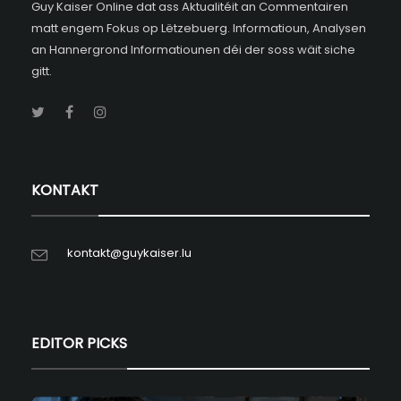
Guy Kaiser Online dat ass Aktualitéit an Commentairen
matt engem Fokus op Lëtzebuerg. Informatioun, Analysen
an Hannergrond Informatiounen déi der soss wäit siche
gitt.
KONTAKT
kontakt@guykaiser.lu
EDITOR PICKS