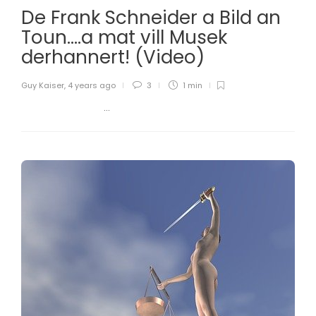
De Frank Schneider a Bild an
Toun….a mat vill Musek
derhannert! (Video)
Guy Kaiser
,
4 years ago
3
1 min
...