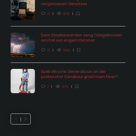
vergessenen Gesetzes
0
870
Dem Staatsbeamten seng Obligatiounen
am Fall vun engem Dimmer
0
680
Spillt déi jonk Generatioun an der
politescher Sandkaul grad mam Feier?
1
470