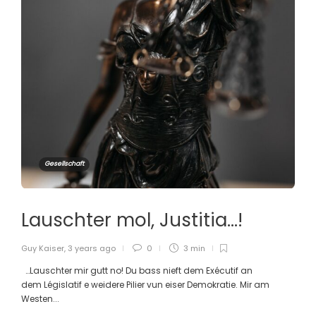
Gesellschaft
Lauschter mol, Justitia…!
Guy Kaiser
,
3 years ago
0
3 min
…Lauschter mir gutt no! Du bass nieft dem Exécutif an
dem Législatif e weidere Pilier vun eiser Demokratie. Mir am
Westen...