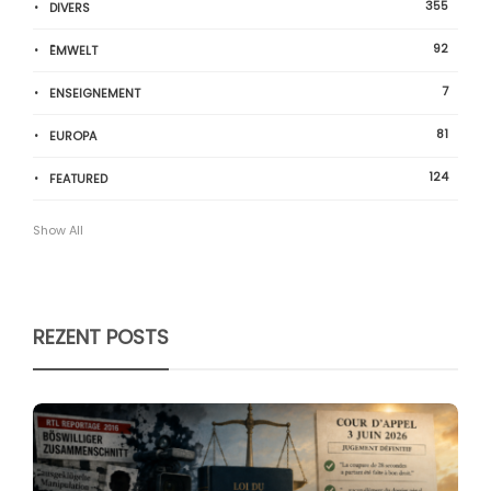
355
DIVERS
92
ËMWELT
7
ENSEIGNEMENT
81
EUROPA
124
FEATURED
Show All
REZENT POSTS