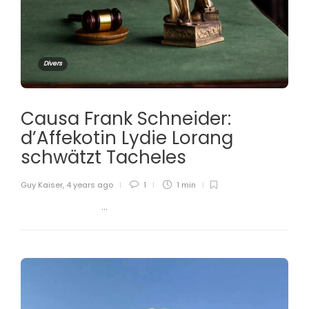
Divers
Causa Frank Schneider:
d’Affekotin Lydie Lorang
schwätzt Tacheles
Guy Kaiser
,
4 years ago
1
1 min
...