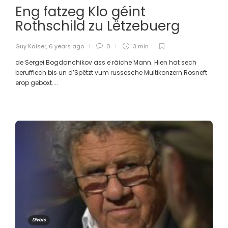
Eng fatzeg Klo géint
Rothschild zu Lëtzebuerg
Guy Kaiser
,
6 years ago
0
3 min
de Sergei Bogdanchikov ass e räiche Mann. Hien hat sech
berufflech bis un d’Spëtzt vum russesche Multikonzern Rosneft
erop geboxt....
Divers