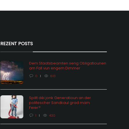
REZENT POSTS
Dem Staatsbeamten seng Obligatiounen
am Fall vun engem Dimmer
0
613
Spillt déi jonk Generatioun an der
politescher Sandkaul grad mam
hômage: vu Statistiken an hire
Feier?
ektiounen
Feieralarm o
1
430
 months ago
0
1657
8 months ago