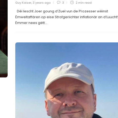
Guy Kaiser
,
3 years ago
3
2 min
read
Déi lescht Joer goung d’Zuel vun de Prozesser wéinst
Ëmweltaffären op eise Strofgeriichter inflationär an d’Luucht
Ëmmer nees gëtt...