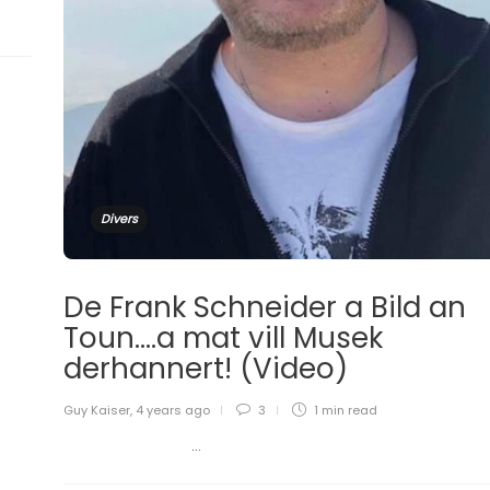
Divers
De Frank Schneider a Bild an
Toun….a mat vill Musek
derhannert! (Video)
Guy Kaiser
,
4 years ago
3
1 min
read
...