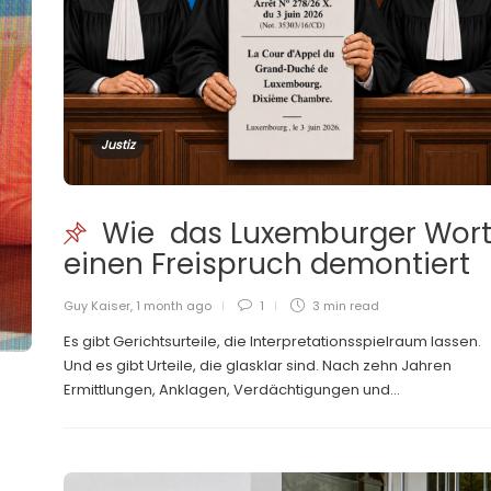
Justiz
Wie das Luxemburger Wor
einen Freispruch demontiert
Guy Kaiser
,
1 month ago
1
3 min
read
Es gibt Gerichtsurteile, die Interpretationsspielraum lassen.
Und es gibt Urteile, die glasklar sind. Nach zehn Jahren
Ermittlungen, Anklagen, Verdächtigungen und...