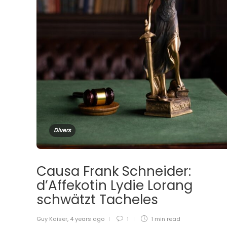
Divers
Causa Frank Schneider:
d’Affekotin Lydie Lorang
schwätzt Tacheles
Guy Kaiser
,
4 years ago
1
1 min
read