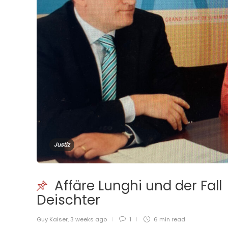
Justiz
Affäre Lunghi und der Fall
Deischter
Guy Kaiser
,
3 weeks ago
1
6 min
read