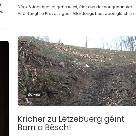
d
Déck 6 Joer huet et gebraucht, éier aus der sougenannter
es
Affär Lunghi e Prozess gouf. Allerdéngs huet deen gläich um.
Ëmwelt
Kricher zu Lëtzebuerg géint
Bam a Bësch!