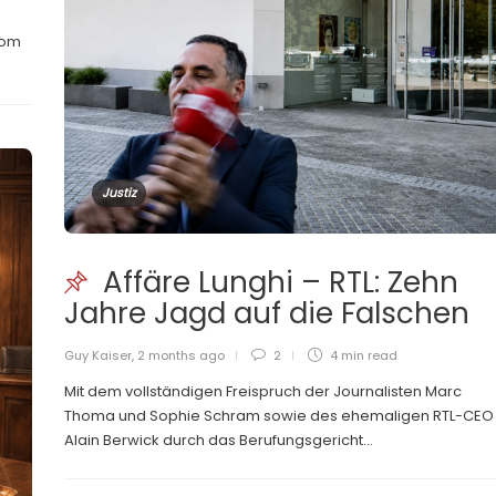
vom
Justiz
Affäre Lunghi – RTL: Zehn
Jahre Jagd auf die Falschen
Guy Kaiser
,
2 months ago
2
4 min
read
Mit dem vollständigen Freispruch der Journalisten Marc
Thoma und Sophie Schram sowie des ehemaligen RTL-CEO
Alain Berwick durch das Berufungsgericht...