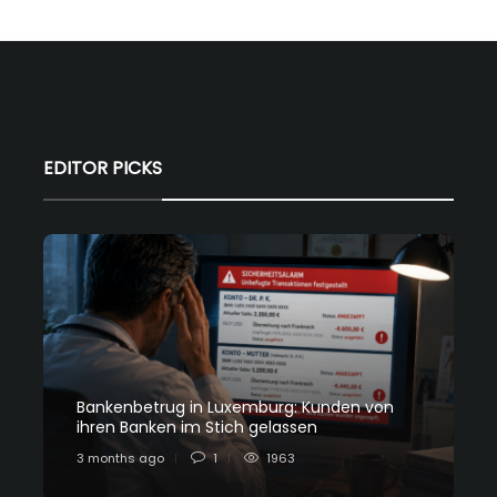
EDITOR PICKS
Bankenbetrug in Luxemburg: Kunden von
C
ihren Banken im Stich gelassen
L
3 months ago
1
1963
7