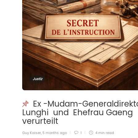
Justiz
Ex -Mudam-Generaldirekt
Lunghi und Ehefrau Gaeng
verurteilt
Guy Kaiser
,
5 months ago
1
4 min
read