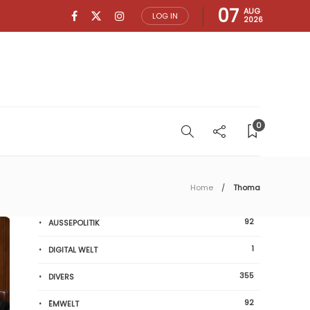
07
AUG
LOG IN
2026
0
Home
Thoma
92
AUSSEPOLITIK
1
DIGITAL WELT
355
DIVERS
92
ËMWELT