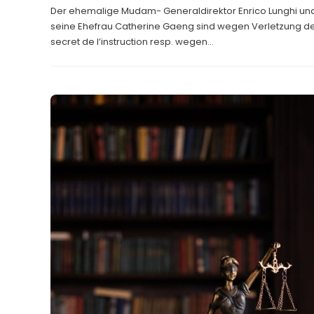
Der ehemalige Mudam- Generaldirektor Enrico Lunghi un
seine Ehefrau Catherine Gaeng sind wegen Verletzung d
secret de l’instruction resp. wegen...