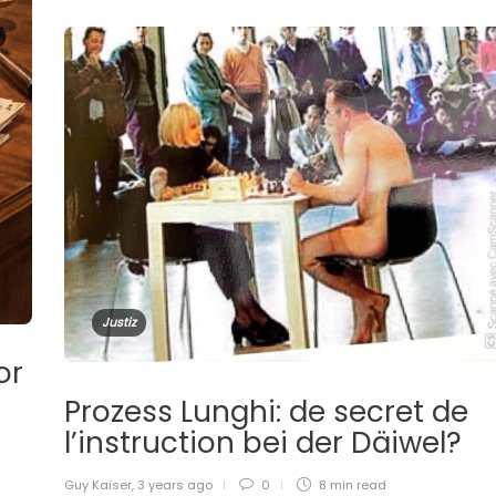
Justiz
or
Prozess Lunghi: de secret de
l’instruction bei der Däiwel?
Guy Kaiser
,
3 years ago
0
8 min
read