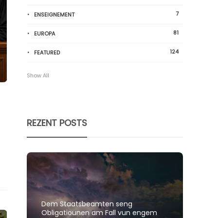
7
ENSEIGNEMENT
81
EUROPA
124
FEATURED
Show All
t
REZENT POSTS
Dem Staatsbeamten seng
Spillt
Obligatiounen am Fall vun engem
polit