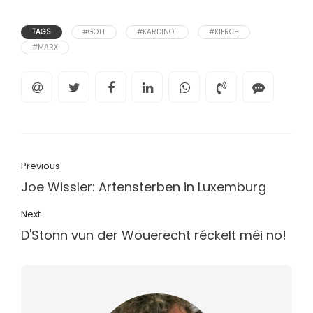
TAGS
#GOTT
#KARDINOL
#KIERCH
#MARX
Previous
Joe Wissler: Artensterben in Luxemburg
Next
D'Stonn vun der Wouerecht réckelt méi no!