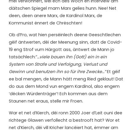
méi verwonnert, wéi ech dës Woch en Interview am
däitschen Spiegel mam Marx gelies hunn. Nee! Net
deen, deen anere Marx, de Kardinol Marx, de
Kommunist ënnert de Chrëschten!
Ob d’Fro, wat hien perséinlech deene Geeschtlechen
géif äntwerten, déi der Meenung sinn, datt de Covid-
19 eng Strof vum Härgott ass, äntwert de Mann jo
tatsächlech:”
…viele bauen ihn (Gott) ein in ein
System von Strafe und Verfolgung, Verlust und
Gewinn und benutzen ihn so für ihre Zwecke…”
Et géif
ee bal mengen, de Mann hätt meng Ried geklaut! Dat
do aus dem Mond vun engem Kardinol, also engem
‘décken Würdenträger’! Ech kommen aus dem
Staunen net eraus, stelle mir Froen.
War et net d’Kierch, déi ronn 2000 Joer d’Leit ouni dee
richtege Glawen verfollecht a bestrooft hat? Wor et
net d’Kierch, déi vill Kricher lancéiert hat, ëmmer am