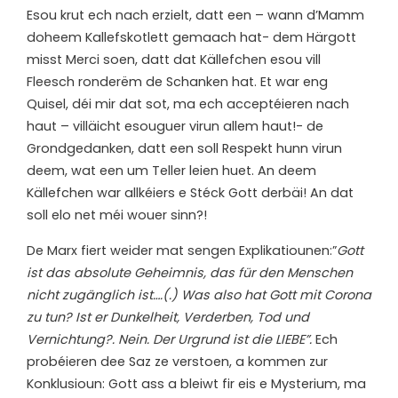
Esou krut ech nach erzielt, datt een – wann d’Mamm
doheem Kallefskotlett gemaach hat- dem Härgott
misst Merci soen, datt dat Källefchen esou vill
Fleesch ronderëm de Schanken hat. Et war eng
Quisel, déi mir dat sot, ma ech acceptéieren nach
haut – villäicht esouguer virun allem haut!- de
Grondgedanken, datt een soll Respekt hunn virun
deem, wat een um Teller leien huet. An deem
Källefchen war allkéiers e Stéck Gott derbäi! An dat
soll elo net méi wouer sinn?!
De Marx fiert weider mat sengen Explikatiounen:”
Gott
ist das absolute Geheimnis, das für den Menschen
nicht zugänglich ist….(.) Was also hat Gott mit Corona
zu tun? Ist er Dunkelheit, Verderben, Tod und
Vernichtung?. Nein. Der Urgrund ist die LIEBE”.
Ech
probéieren dee Saz ze verstoen, a kommen zur
Konklusioun: Gott ass a bleiwt fir eis e Mysterium, ma