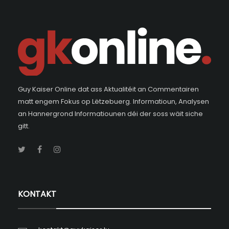
Guy Kaiser Online dat ass Aktualitéit an Commentairen
matt engem Fokus op Lëtzebuerg. Informatioun, Analysen
an Hannergrond Informatiounen déi der soss wäit siche
gitt.
KONTAKT