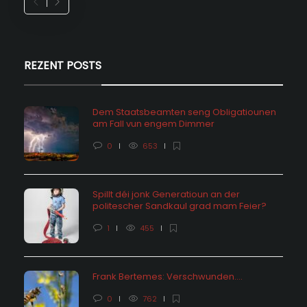
REZENT POSTS
Dem Staatsbeamten seng Obligatiounen
am Fall vun engem Dimmer
0
653
Spillt déi jonk Generatioun an der
politescher Sandkaul grad mam Feier?
1
455
Frank Bertemes: Verschwunden….
0
762