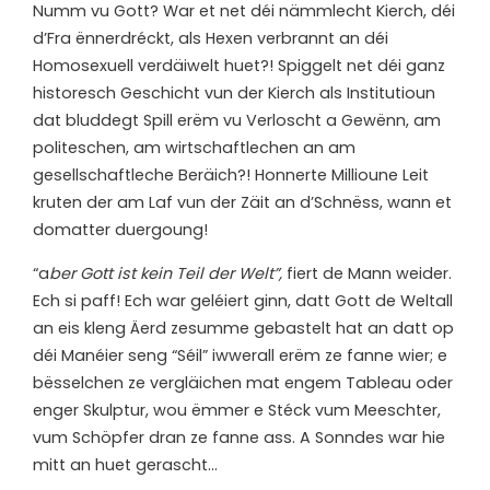
Numm vu Gott? War et net déi nämmlecht Kierch, déi
d’Fra ënnerdréckt, als Hexen verbrannt an déi
Homosexuell verdäiwelt huet?! Spiggelt net déi ganz
historesch Geschicht vun der Kierch als Institutioun
dat bluddegt Spill erëm vu Verloscht a Gewënn, am
politeschen, am wirtschaftlechen an am
gesellschaftleche Beräich?! Honnerte Millioune Leit
kruten der am Laf vun der Zäit an d’Schnëss, wann et
domatter duergoung!
“a
ber Gott ist kein Teil der Welt”,
fiert de Mann weider.
Ech si paff! Ech war geléiert ginn, datt Gott de Weltall
an eis kleng Äerd zesumme gebastelt hat an datt op
déi Manéier seng “Séil” iwwerall erëm ze fanne wier; e
bësselchen ze vergläichen mat engem Tableau oder
enger Skulptur, wou ëmmer e Stéck vum Meeschter,
vum Schöpfer dran ze fanne ass. A Sonndes war hie
mitt an huet gerascht…