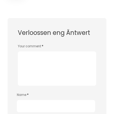
Verloossen eng Äntwert
Your comment
*
Name
*