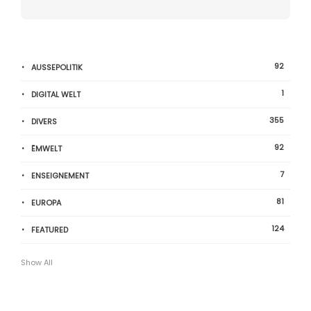
92
AUSSEPOLITIK
1
DIGITAL WELT
355
DIVERS
92
ËMWELT
7
ENSEIGNEMENT
81
EUROPA
124
FEATURED
Show All