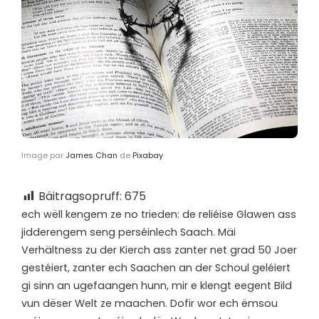
Image par
James Chan
de
Pixabay
Bäitragsopruff:
675
e
ch wëll kengem ze no trieden: de reliéise Glawen ass
jidderengem seng perséinlech Saach. Mäi
Verhältness zu der Kierch ass zanter net grad 50 Joer
gestéiert, zanter ech Saachen an der Schoul geléiert
gi sinn an ugefaangen hunn, mir e klengt eegent Bild
vun dëser Welt ze maachen. Dofir wor ech ëmsou