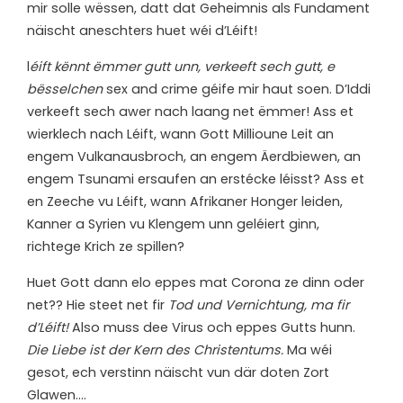
mir solle wëssen, datt dat Geheimnis als Fundament
näischt aneschters huet wéi d’Léift!
l
éift kënnt ëmmer gutt unn, verkeeft sech gutt, e
bësselchen
sex and crime géife mir haut soen. D’Iddi
verkeeft sech awer nach laang net ëmmer! Ass et
wierklech nach Léift, wann Gott Millioune Leit an
engem Vulkanausbroch, an engem Äerdbiewen, an
engem Tsunami ersaufen an erstécke léisst? Ass et
en Zeeche vu Léift, wann Afrikaner Honger leiden,
Kanner a Syrien vu Klengem unn geléiert ginn,
richtege Krich ze spillen?
Huet Gott dann elo eppes mat Corona ze dinn oder
net?? Hie steet net fir
Tod und Vernichtung, ma fir
d’Léift!
Also muss dee Virus och eppes Gutts hunn.
Die Liebe ist der Kern des Christentums.
Ma wéi
gesot, ech verstinn näischt vun där doten Zort
Glawen….