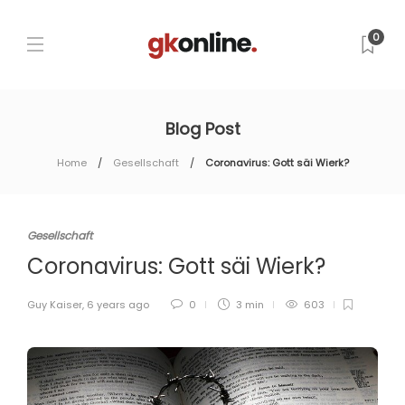
0
Blog Post
Home
Gesellschaft
Coronavirus: Gott säi Wierk?
Gesellschaft
Coronavirus: Gott säi Wierk?
Guy Kaiser
,
6 years ago
0
3 min
603