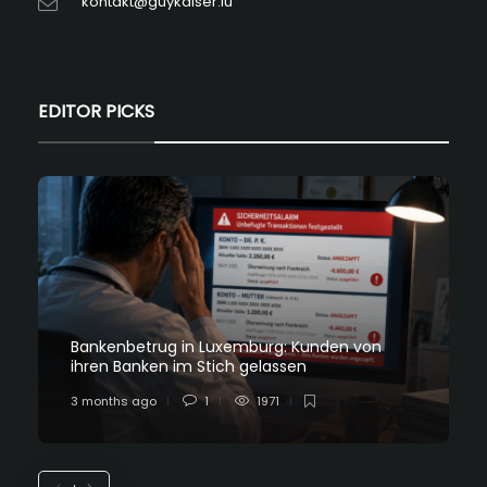
kontakt@guykaiser.lu
EDITOR PICKS
Bankenbetrug in Luxemburg: Kunden von
ihren Banken im Stich gelassen
3 months ago
1
1971