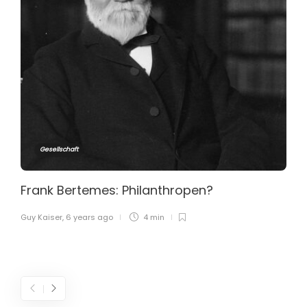
Gesellschaft
Frank Bertemes: Philanthropen?
Guy Kaiser
,
6 years ago
4 min