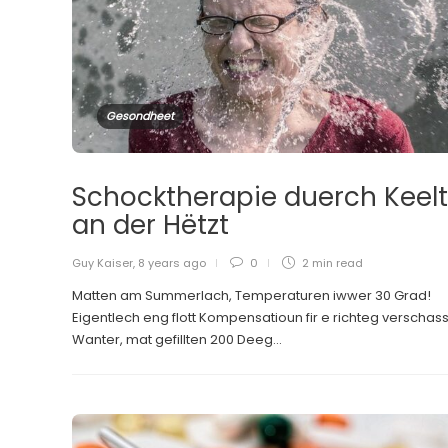
Gesondheet
Schocktherapie duerch Keelt
an der Hëtzt
Guy Kaiser
,
8 years ago
0
2 min
read
Matten am Summerlach, Temperaturen iwwer 30 Grad!
Eigentlech eng flott Kompensatioun fir e richteg verscha
Wanter, mat gefillten 200 Deeg...