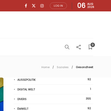
06
AUG
LOG IN
2026
0
Home
Soziales
Gesondheet
92
AUSSEPOLITIK
1
DIGITAL WELT
355
DIVERS
92
ËMWELT