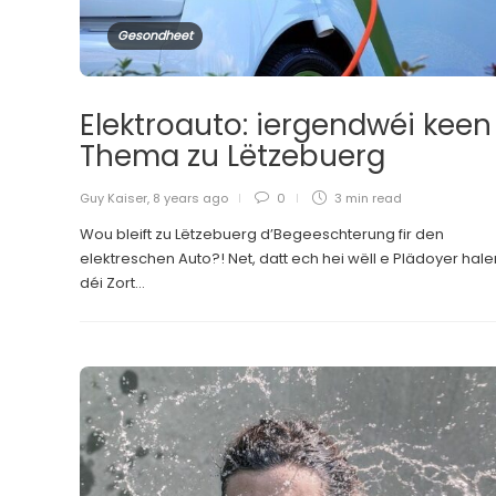
Gesondheet
Elektroauto: iergendwéi keen
Thema zu Lëtzebuerg
Guy Kaiser
,
8 years ago
0
3 min
read
Wou bleift zu Lëtzebuerg d’Begeeschterung fir den
elektreschen Auto?! Net, datt ech hei wëll e Plädoyer halen
déi Zort...