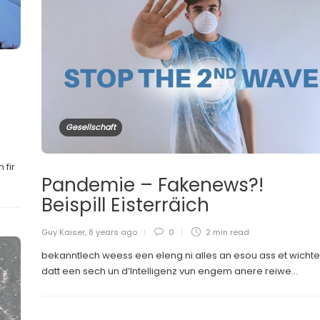
Gesellschaft
 fir
Pandemie – Fakenews?!
Beispill Eisterräich
Guy Kaiser
,
8 years ago
0
2 min
read
bekanntlech weess een eleng ni alles an esou ass et wichte
datt een sech un d’Intelligenz vun engem anere reiwe...