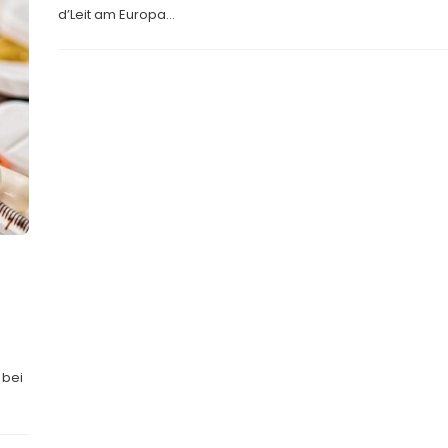
d’Leit am Europa...
 bei