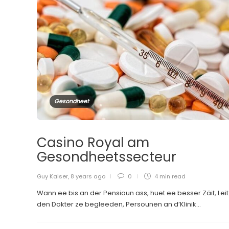
Gesondheet
Casino Royal am
Gesondheetssecteur
Guy Kaiser
,
8 years ago
0
4 min
read
Wann ee bis an der Pensioun ass, huet ee besser Zäit, Leit
den Dokter ze begleeden, Persounen an d’Klinik...