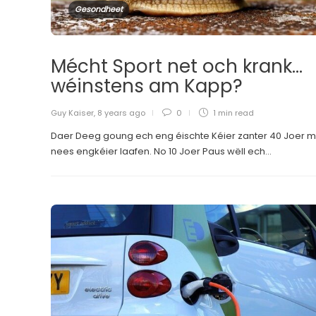
Gesondheet
Mécht Sport net och krank…
wéinstens am Kapp?
Guy Kaiser
,
8 years ago
0
1 min
read
Daer Deeg goung ech eng éischte Kéier zanter 40 Joer m
nees engkéier laafen. No 10 Joer Paus wëll ech...