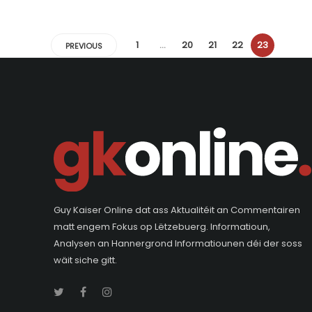
1
…
20
21
22
23
PREVIOUS
Guy Kaiser Online dat ass Aktualitéit an Commentairen
matt engem Fokus op Lëtzebuerg. Informatioun,
Analysen an Hannergrond Informatiounen déi der soss
wäit siche gitt.