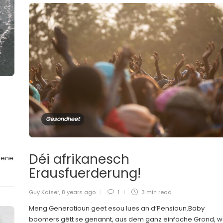
Gesondheet
Déi afrikanesch
ssene
Erausfuerderung!
Guy Kaiser
,
8 years ago
1
3 min
read
Meng Generatioun geet esou lues an d’Pensioun.Baby
boomers gëtt se genannt, aus dem ganz einfache Grond, w