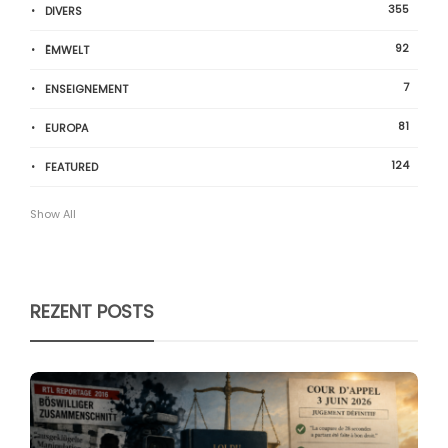
355
DIVERS
92
ËMWELT
7
ENSEIGNEMENT
81
EUROPA
124
FEATURED
Show All
REZENT POSTS