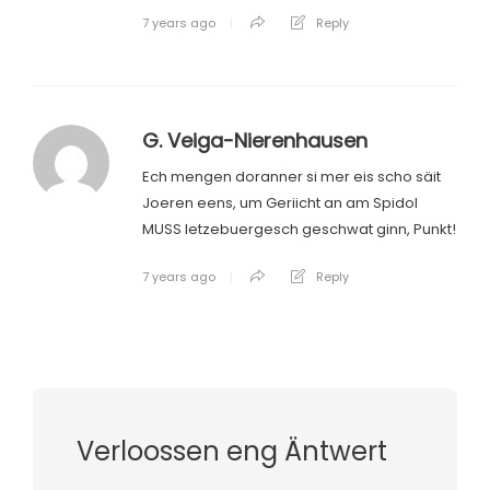
7 years ago
Reply
G. Veiga-Nierenhausen
Ech mengen doranner si mer eis scho säit
Joeren eens, um Geriicht an am Spidol
MUSS letzebuergesch geschwat ginn, Punkt!
7 years ago
Reply
Verloossen eng Äntwert