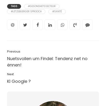
TAGS
#GESONDHETSSECTEUR
#LËTZEBUERGER SPROOCH
#SANTÉ
Previous
Nuetsvollen um Findel: Tendenz net no
ënnen!
Next
KI Google ?