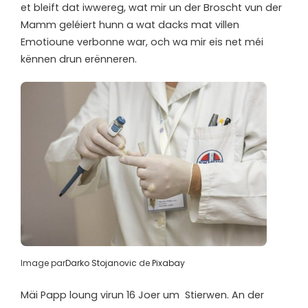
et bleift dat iwwereg, wat mir un der Broscht vun der
Mamm geléiert hunn a wat dacks mat villen
Emotioune verbonne war, och wa mir eis net méi
kënnen drun erënneren.
Image par
Darko Stojanovic
de
Pixabay
Mäi Papp loung virun 16 Joer um Stierwen. An der