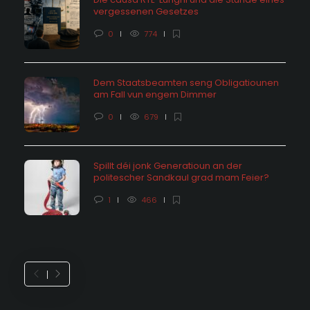
vergessenen Gesetzes
0
774
Dem Staatsbeamten seng Obligatiounen
am Fall vun engem Dimmer
0
679
Spillt déi jonk Generatioun an der
politescher Sandkaul grad mam Feier?
1
466