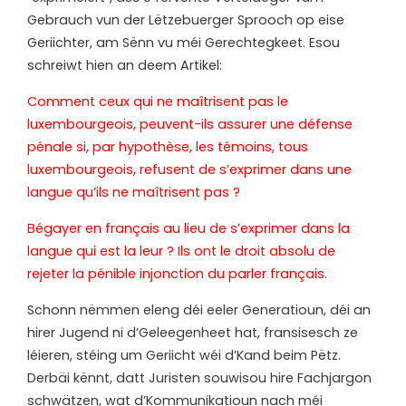
Gebrauch vun der Lëtzebuerger Sprooch op eise
Geriichter, am Sënn vu méi Gerechtegkeet. Esou
schreiwt hien an deem Artikel:
Comment ceux qui ne maîtrisent pas le
luxembourgeois, peuvent-ils assurer une défense
pénale si, par hypothèse, les témoins, tous
luxembourgeois, refusent de s’exprimer dans une
langue qu’ils ne maîtrisent pas ?
Bégayer en français au lieu de s’exprimer dans la
langue qui est la leur ? Ils ont le droit absolu de
rejeter la pénible injonction du parler français.
Schonn nëmmen eleng déi eeler Generatioun, déi an
hirer Jugend ni d’Geleegenheet hat, fransisesch ze
léieren, stéing um Geriicht wéi d’Kand beim Pëtz.
Derbäi kënnt, datt Juristen souwisou hire Fachjargon
schwätzen, wat d’Kommunikatioun nach méi