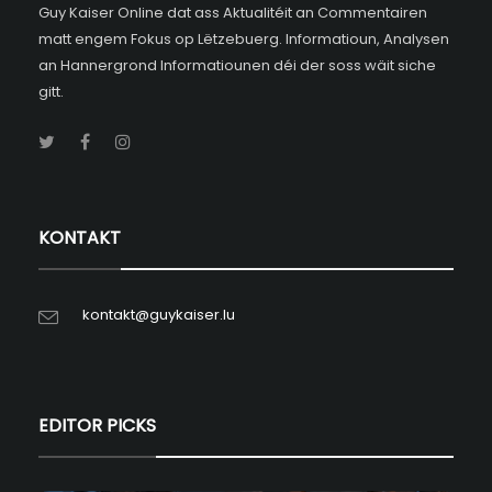
Guy Kaiser Online dat ass Aktualitéit an Commentairen
matt engem Fokus op Lëtzebuerg. Informatioun, Analysen
an Hannergrond Informatiounen déi der soss wäit siche
gitt.
KONTAKT
kontakt@guykaiser.lu
EDITOR PICKS