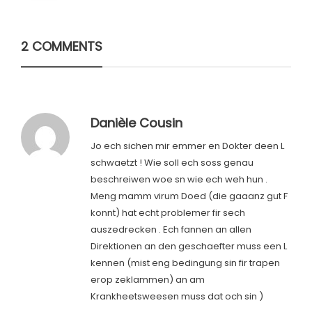
2 COMMENTS
Danièle Cousin
Jo ech sichen mir emmer en Dokter deen L
schwaetzt ! Wie soll ech soss genau
beschreiwen woe sn wie ech weh hun .
Meng mamm virum Doed (die gaaanz gut F
konnt) hat echt problemer fir sech
auszedrecken . Ech fannen an allen
Direktionen an den geschaefter muss een L
kennen (mist eng bedingung sin fir trapen
erop zeklammen) an am
Krankheetsweesen muss dat och sin )