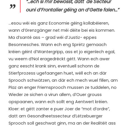
“…ech si mir bewosst, datt de Secteur
ouni d’Frontalier géing an d’Gette falen…”
…esou wéi eis ganz Economie géing kollabéieren,
wann d’Grenzgänger net méi déite bei eis kommen.
Ma d’santé ass – grad wéi d’Justiz- eppes
Besonnesches. Wann ech eng Sprëtz gemaach
kréien géint d’Wantergripp, ass et jo eigenlech egal,
vu weem d’Nol eragedréckt gëtt. Wann ech awer
ganz eescht krank sinn, eventuell schonn de
Stierfprozess ugefaangen huet, wëll ech an där
Sprooch schwätzen, an där ech mech wuel fillen, am
Plaz an enger Friemsprooch mussen ze tuddelen, no
Wieder ze sichen a virun allem, d’Ouer grouss
opspaanen, wann ech sollt eng Aentwert kréien.
Kloer: et gëtt zanter e puer Joer de “mot d’ordre”,
datt am Gesondheetssecteur d’Lëtzebuerger
Sprooch soll geschwat ginn, ma an der Realitéit ass