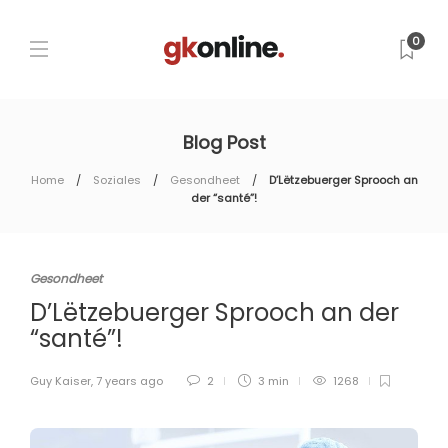
0
Blog Post
Home
Soziales
Gesondheet
D’Lëtzebuerger Sprooch an
der “santé”!
Gesondheet
D’Lëtzebuerger Sprooch an der
“santé”!
Guy Kaiser
,
7 years ago
2
3 min
1268