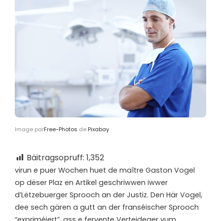
Image par
Free-Photos
de
Pixabay
Bäitragsopruff:
1,352
v
irun e puer Wochen huet de maître Gaston Vogel
op dëser Plaz en Artikel geschriwwen iwwer
d’Lëtzebuerger Sprooch an der Justiz. Den Här Vogel,
dee sech gären a gutt an der franséischer Sprooch
“expriméiert”, ass e fervente Verteideger vum