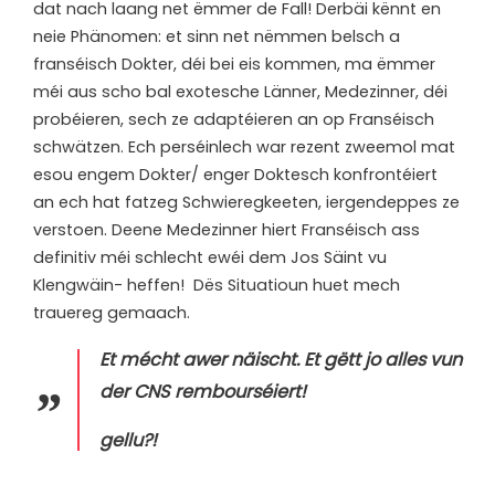
dat nach laang net ëmmer de Fall! Derbäi kënnt en
neie Phänomen: et sinn net nëmmen belsch a
franséisch Dokter, déi bei eis kommen, ma ëmmer
méi aus scho bal exotesche Länner, Medezinner, déi
probéieren, sech ze adaptéieren an op Franséisch
schwätzen. Ech perséinlech war rezent zweemol mat
esou engem Dokter/ enger Doktesch konfrontéiert
an ech hat fatzeg Schwieregkeeten, iergendeppes ze
verstoen. Deene Medezinner hiert Franséisch ass
definitiv méi schlecht ewéi dem Jos Säint vu
Klengwäin- heffen! Dës Situatioun huet mech
trauereg gemaach.
Et mécht awer näischt. Et gëtt jo alles vun
der CNS rembourséiert!
gellu?!