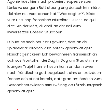
Agonie huet hien nach probéiert, eppes ze soen.
Lénks vu sengem Bett stoung eng däitsch Infirmière,
déi hien net verstaanen hat:” Was sagt er?”. Riéds
vum Bett eng franséisch Infirmière:”Qu’est-ce qu’il
dit?”. An der Mëtt, d’Famill an der Roll vum
Iwwersetzer! Bosseg Situatioun!
Et huet ee sech haut dru gewinnt, datt an de
Spideeler d’Sprooch vum Astérix geschwat gëtt.
Näischt géint keen! Ech bewonneren franséisch an
och sos Frontallier, déi Dag fir Dag am Stau stinn, e
laangen Trajet hannert sech hunn an dann awer
nach frëndlech a gutt opgeluecht sinn; an trotzdeem
fannen ech et net korrekt, datt grad am Beräich vum
Gesondheetswiesen
esou
wéineg op Lëtzebuergesch
geschwat gëtt.