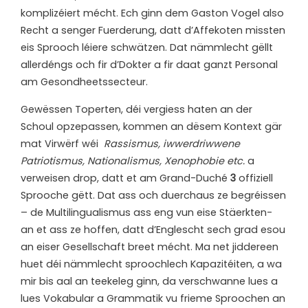
komplizéiert mécht. Ech ginn dem Gaston Vogel also
Recht a senger Fuerderung, datt d’Affekoten missten
eis Sprooch léiere schwätzen. Dat nämmlecht gëllt
allerdéngs och fir d’Dokter a fir daat ganzt Personal
am Gesondheetssecteur.
G
ewëssen Toperten, déi vergiess haten an der
Schoul opzepassen, kommen an dësem Kontext gär
mat Virwërf wéi
Rassismus, iwwerdriwwene
Patriotismus, Nationalismus, Xenophobie etc.
a
verweisen drop, datt et am Grand-Duché
3
offiziell
Sprooche gëtt. Dat ass och duerchaus ze begréissen
– de Multilingualismus ass eng vun eise Stäerkten-
an et ass ze hoffen, datt d’Englescht sech grad esou
an eiser Gesellschaft breet mécht. Ma net jiddereen
huet déi nämmlecht sproochlech Kapazitéiten, a wa
mir bis aal an teekeleg ginn, da verschwanne lues a
lues Vokabular a Grammatik vu frieme Sproochen an