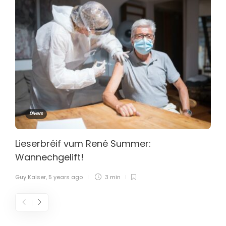
Divers
Lieserbréif vum René Summer:
Wannechgelift!
Guy Kaiser
,
5 years ago
3 min