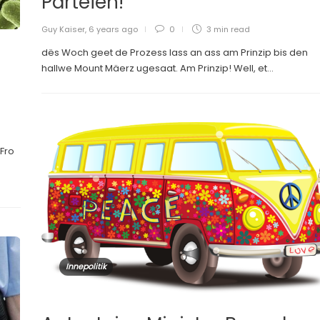
Parteien!
Guy Kaiser
,
6 years ago
0
3 min
read
dës Woch geet de Prozess lass an ass am Prinzip bis den
hallwe Mount Mäerz ugesaat. Am Prinzip! Well, et...
’Fro
Innepolitik