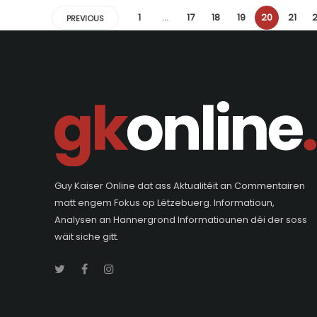
1
…
17
18
19
20
21
PREVIOUS
Guy Kaiser Online dat ass Aktualitéit an Commentairen
matt engem Fokus op Lëtzebuerg. Informatioun,
Analysen an Hannergrond Informatiounen déi der soss
wäit siche gitt.