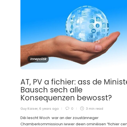
Innepolitik
AT, PV a fichier: ass de Minist
Bausch sech alle
Konsequenzen bewosst?
Guy Kaiser
,
6 years ago
0
3 min
read
Déi lescht Woch war an der zoustänneger
Chamberkommissioun iwwer deen ominéisen “fichier cent