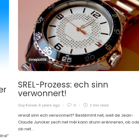
Innepolitik
SREL-Prozess: ech sinn
er
verwonnert!
Guy Kaiser
,
6 years ago
0
2 min
read
virwat sinn ech verwonnert? Bestëmmt net, well de Jean-
Claude Juncker sech net méi kann drunn erënneren, ob od
ob net...
ral”