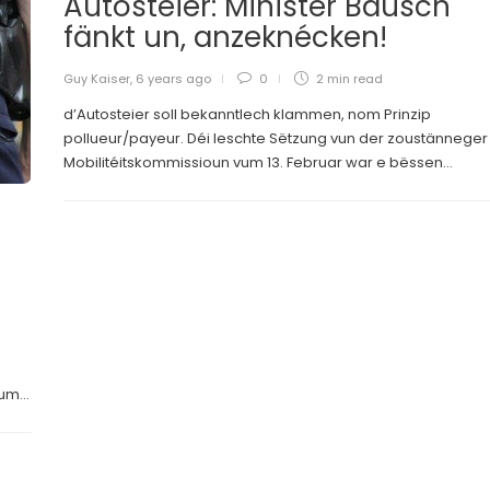
Autosteier: Minister Bausch
fänkt un, anzeknécken!
Guy Kaiser
,
6 years ago
0
2 min
read
d’Autosteier soll bekanntlech klammen, nom Prinzip
pollueur/payeur. Déi leschte Sëtzung vun der zoustänneger
Mobilitéitskommissioun vum 13. Februar war e bëssen...
m
m...