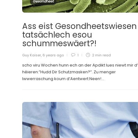
Gesondheet
Ass eist Gesondheetswiesen
tatsächlech esou
schummeswäert?!
Guy Kaiser
,
6 years ago
1
2 min
read
scho viru Wochen hunn ech an der Apdikt lues niewt mir d
héieren:”Hudd Dir Schutzmasken?”. Zu menger
Iwwerraschung koum d’Aentwert:Neen!...