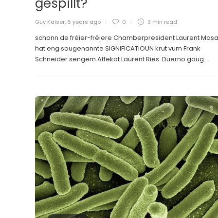
gespillt?
Guy Kaiser
,
6 years ago
0
3 min
read
schonn de fréier-fréiere Chamberpresident Laurent Mosa
hat eng sougenannte SIGNIFICATIOUN krut vum Frank
Schneider sengem Affekot Laurent Ries. Duerno goug...