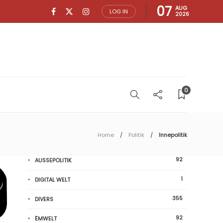
07
AUG
LOG IN
2026
0
Home
Politik
Innepolitik
92
AUSSEPOLITIK
1
DIGITAL WELT
355
DIVERS
92
ËMWELT