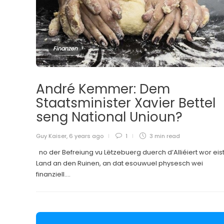
Finanzen
André Kemmer: Dem
Staatsminister Xavier Bettel
seng National Unioun?
Guy Kaiser
,
6 years ago
1
3 min
read
no der Befreiung vu Lëtzebuerg duerch d’Alliéiert wor eis
Land an den Ruinen, an dat esouwuel physesch wei
finanziell....