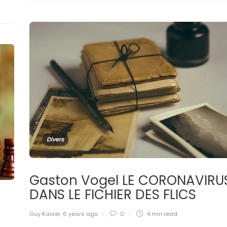
Divers
Gaston Vogel LE CORONAVIRU
DANS LE FICHIER DES FLICS
Guy Kaiser
,
6 years ago
0
4 min
read