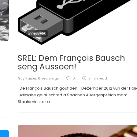
Innepolitik
SREL: Dem François Bausch
seng Aussoen!
Guy Kaiser
,
6 years ago
0
2 min
read
De François Bausch gouf den 1. Dezember 2012 vun der Pol
t
judiciaire gelauschtert a Saachen Auergespréich mam
Staatsminister a...