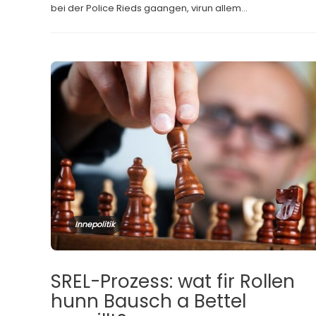
bei der Police Rieds gaangen, virun allem...
Innepolitik
SREL-Prozess: wat fir Rollen
hunn Bausch a Bettel