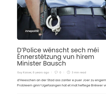
Innepolitik
D’Police wënscht sech méi
Ënnerstëtzung vun hirem
Minister Bausch
Guy Kaiser
,
6 years ago
0
3 min
read
d’Heeschen an der Stad ass zanter e puer Joer zu enge
Probleem ginn! Ugefaangen hat et mat heftege Bréiwer vu