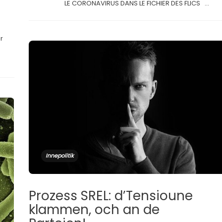
LE CORONAVIRUS DANS LE FICHIER DES FLICS ...
r
Innepolitik
Prozess SREL: d’Tensioune
klammen, och an de