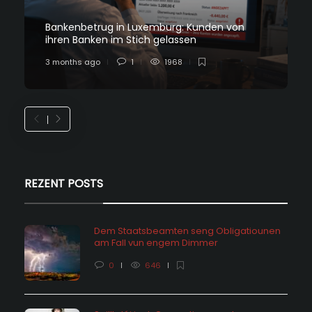
Bankenbetrug in Luxemburg: Kunden von
ihren Banken im Stich gelassen
3 months ago
1
1968
REZENT POSTS
Dem Staatsbeamten seng Obligatiounen
am Fall vun engem Dimmer
0
646