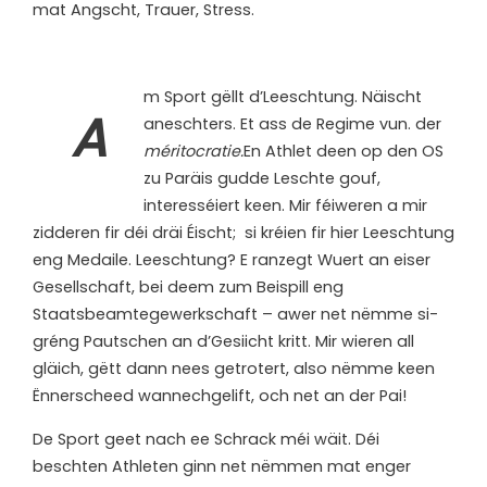
mat Angscht, Trauer, Stress.
m Sport gëllt d’Leeschtung. Näischt
A
aneschters. Et ass de Regime vun. der
méritocratie.
En Athlet deen op den OS
zu Paräis gudde Leschte gouf,
interesséiert keen. Mir féiweren a mir
zidderen fir déi dräi Éischt; si kréien fir hier Leeschtung
eng Medaile. Leeschtung? E ranzegt Wuert an eiser
Gesellschaft, bei deem zum Beispill eng
Staatsbeamtegewerkschaft – awer net nëmme si-
gréng Pautschen an d’Gesiicht kritt. Mir wieren all
gläich, gëtt dann nees getrotert, also nëmme keen
Ënnerscheed wannechgelift, och net an der Pai!
De Sport geet nach ee Schrack méi wäit. Déi
beschten Athleten ginn net nëmmen mat enger