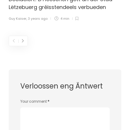
Lëtzebuerg gréisstendeels verbueden
Guy Kaiser
,
3 years ago
4 min
Verloossen eng Äntwert
Your comment
*