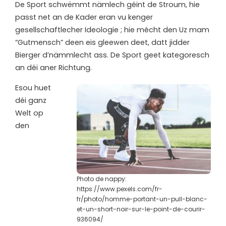
De Sport schwëmmt nämlech géint de Stroum, hie
passt net an de Kader eran vu kenger
gesellschaftlecher Ideologie ; hie mécht den Uz mam
“Gutmensch” deen eis gleewen deet, datt jidder
Bierger d’nämmlecht ass. De Sport geet kategoresch
an déi aner Richtung.
Esou huet
déi ganz
Welt op
den
Photo de nappy:
https://www.pexels.com/fr-
fr/photo/homme-portant-un-pull-blanc-
et-un-short-noir-sur-le-point-de-courir-
936094/