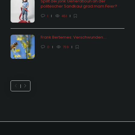
Spillt déi jonk Generatioun an der
politescher Sandkaul grad mam Feier?
1
451
Frank Bertemes: Verschwunden….
0
759