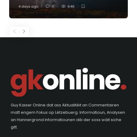
4 days ago
0
646
Guy Kaiser Online dat ass Aktualitéit an Commentairen
matt engem Fokus op Lëtzebuerg. Informatioun, Analysen
an Hannergrond Informatiounen déi der soss wäit siche
gitt.