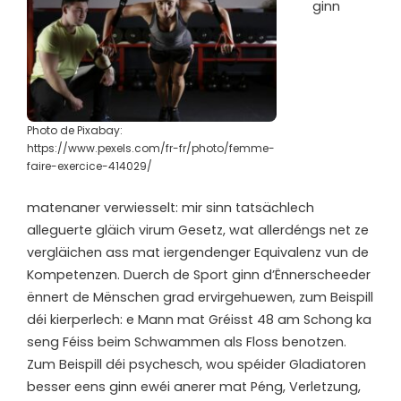
ginn
Photo de Pixabay:
https://www.pexels.com/fr-fr/photo/femme-
faire-exercice-414029/
matenaner verwiesselt: mir sinn tatsächlech
alleguerte gläich virum Gesetz, wat allerdéngs net ze
vergläichen ass mat iergendenger Equivalenz vun de
Kompetenzen. Duerch de Sport ginn d’Ënnerscheeder
ënnert de Mënschen grad ervirgehuewen, zum Beispill
déi kierperlech: e Mann mat Gréisst 48 am Schong ka
seng Féiss beim Schwammen als Floss benotzen.
Zum Beispill déi psychesch, wou spéider Gladiatoren
besser eens ginn ewéi anerer mat Péng, Verletzung,