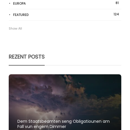
81
EUROPA
124
FEATURED
Show All
REZENT POSTS
Dem Staatsbeamten seng Obligatiounen am
Fall vun engem Dimmer