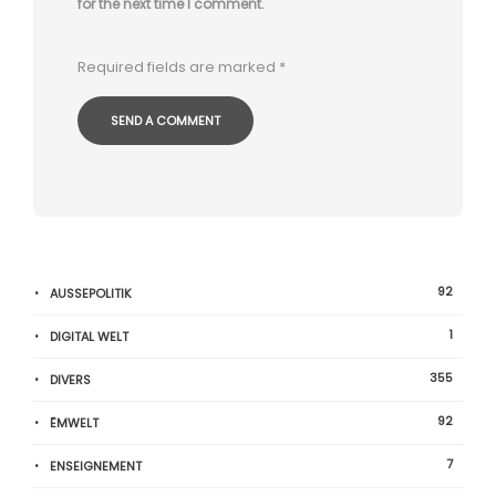
for the next time I comment.
Required fields are marked
*
92
AUSSEPOLITIK
1
DIGITAL WELT
355
DIVERS
92
ËMWELT
7
ENSEIGNEMENT