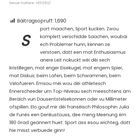
tenue-haltere-1431282/
Bäitragsopruff:
1,690
port maachen, Sport kucken. Zwou
S
komplett verschidde Saachen, woubäi
ech Problemer hunn, kënnen ze
verstoen, datt een mat Enthusiasmus
anere Leit nokuckt wéi déi sech
kristillegen, mat enger Eisekugel, mat engem Spier,
mat Diskus; beim Lafen, beim Schwammen, beim
Vëlofueren. Ëmsou méi wou déi athletesch
Ënnerscheeder um Top-Niveau sech meeschtens am
Beräich vun Dausentstelsekonnen oder vu Millimeter
ofspillen. Elo gouf mir déi franséisch Philosophin Julia
de Funès een Denkustouss, dee meng Meenung ëm
180 Grad geännert huet: Sport ass esou wichteg, datt
hie misst verbuede ginn!