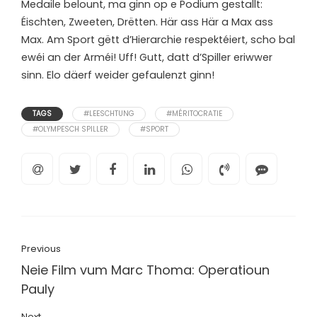
Medaile belount, ma ginn op e Podium gestallt:
Éischten, Zweeten, Drëtten. Här ass Här a Max ass
Max. Am Sport gëtt d’Hierarchie respektéiert, scho bal
ewéi an der Arméi! Uff! Gutt, datt d’Spiller eriwwer
sinn. Elo däerf weider gefaulenzt ginn!
TAGS
#LEESCHTUNG
#MÉRITOCRATIE
#OLYMPESCH SPILLER
#SPORT
Previous
Neie Film vum Marc Thoma: Operatioun
Pauly
Next