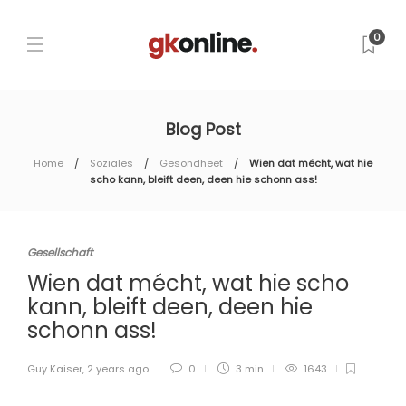
0
Blog Post
Home
Soziales
Gesondheet
Wien dat mécht, wat hie
scho kann, bleift deen, deen hie schonn ass!
Gesellschaft
Wien dat mécht, wat hie scho
kann, bleift deen, deen hie
schonn ass!
Guy Kaiser
,
2 years ago
0
3 min
1643