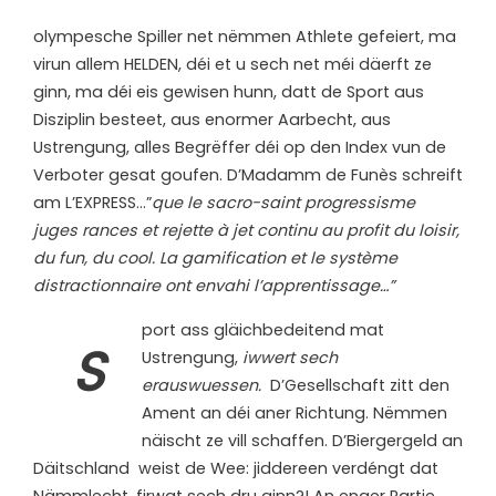
olympesche Spiller net nëmmen Athlete gefeiert, ma
virun allem HELDEN, déi et u sech net méi däerft ze
ginn, ma déi eis gewisen hunn, datt de Sport aus
Disziplin besteet, aus enormer Aarbecht, aus
Ustrengung, alles Begrëffer déi op den Index vun de
Verboter gesat goufen. D’Madamm de Funès schreift
am L’EXPRESS…”
que le sacro-saint progressisme
juges rances et rejette à jet continu au profit du loisir,
du fun, du cool. La gamification et le système
distractionnaire ont envahi l’apprentissage…”
port ass gläichbedeitend mat
S
Ustrengung,
iwwert sech
erauswuessen.
D’Gesellschaft zitt den
Ament an déi aner Richtung. Nëmmen
näischt ze vill schaffen. D’Biergergeld an
Däitschland weist de Wee: jiddereen verdéngt dat
Nämmlecht, firwat sech dru ginn?! An enger Partie