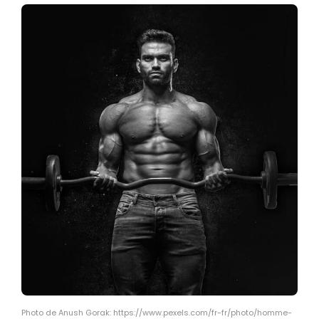
Photo de Anush Gorak: https://www.pexels.com/fr-fr/photo/homme-