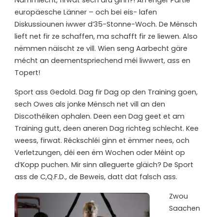
europäesche Länner – och bei eis- lafen
Diskussiounen iwwer d’35-Stonne-Woch. De Mënsch
lieft net fir ze schaffen, ma schafft fir ze liewen. Also
nëmmen näischt ze vill. Wien seng Aarbecht gäre
mécht an deementspriechend méi liwwert, ass en
Topert!
Sport ass Gedold. Dag fir Dag op den Training goen,
sech Owes als jonke Mënsch net vill an den
Discothéiken ophalen. Deen een Dag geet et am
Training gutt, deen aneren Dag richteg schlecht. Kee
weess, firwat. Réckschléi ginn et ëmmer nees, och
Verletzungen, déi een ëm Wochen oder Méint op
d’Kopp puchen. Mir sinn alleguerte gläich? De Sport
ass de C,Q.F.D., de Beweis, datt dat falsch ass.
Zwou
Saachen