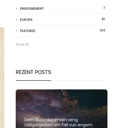
7
ENSEIGNEMENT
81
EUROPA
124
FEATURED
Show All
REZENT POSTS
Dem Staatsbeamten seng
Spillt
Obligatiounen am Fall vun engem
polit