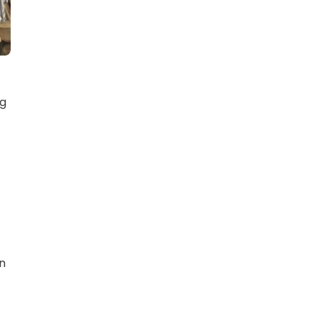
ng
en