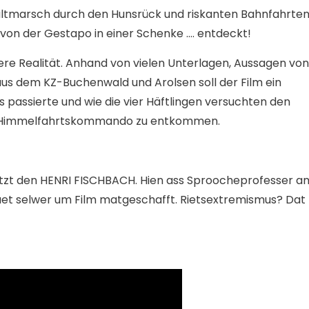
ltmarsch durch den Hunsrück und riskanten Bahnfahrte
 von der Gestapo in einer Schenke …. entdeckt!
ttere Realität. Anhand von vielen Unterlagen, Aussagen von
aus dem KZ-Buchenwald und Arolsen soll der Film ein
passierte und wie die vier Häftlingen versuchten den
n Himmelfahrtskommando zu entkommen.
etzt den HENRI FISCHBACH. Hien ass Sproocheprofesser a
et selwer um Film matgeschafft. Rietsextremismus? Dat