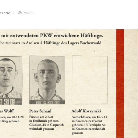
n
read
2233