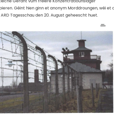
leche Gerant vum fréiere Konzentratiounslager
spieren. Géint hien ginn et anonym Morddroungen, wéi et 
ARD Tagesschau den 20. August geheescht huet.