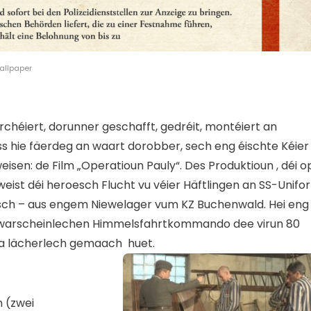
allpaper
héiert, dorunner geschafft, gedréit, montéiert an
ass hie fäerdeg an waart dorobber, sech eng éischte Kéier
isen: de Film „Operatioun Pauly“. Des Produktioun , déi o
weist déi heroesch Flucht vu véier Häftlingen an SS-Unifo
elsch – aus engem Niewelager vum KZ Buchenwald. Hei eng
nwarscheinlechen Himmelsfahrtkommando dee virun 80
a lächerlech gemaach
huet.
n (zwei