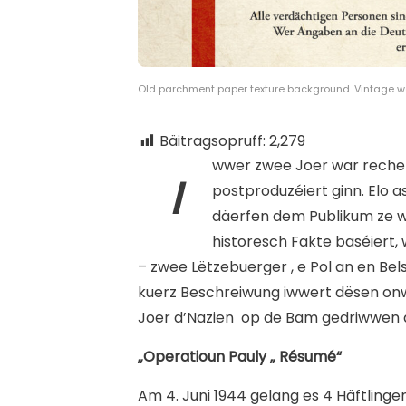
Old parchment paper texture background. Vintage w
Bäitragsopruff:
2,279
wwer zwee Joer war recherc
I
postproduzéiert ginn. Elo 
däerfen dem Publikum ze we
historesch Fakte baséiert, 
– zwee Lëtzebuerger , e Pol an en B
kuerz Beschreiwung iwwert dësen o
Joer d’Nazien
op de Bam gedriwwen 
„Operatioun Pauly „ Résumé“
Am 4. Juni 1944 gelang es 4 Häftlinge