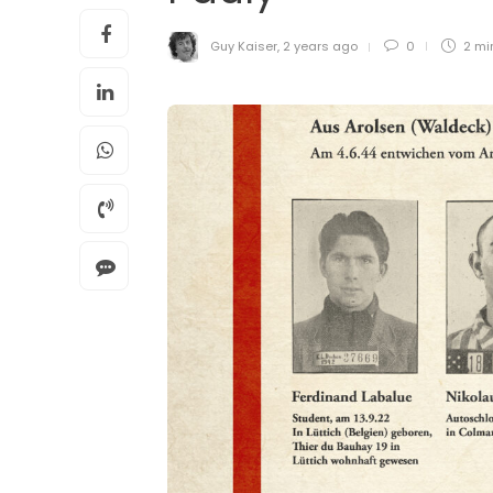
Guy Kaiser
,
2 years ago
0
2 mi