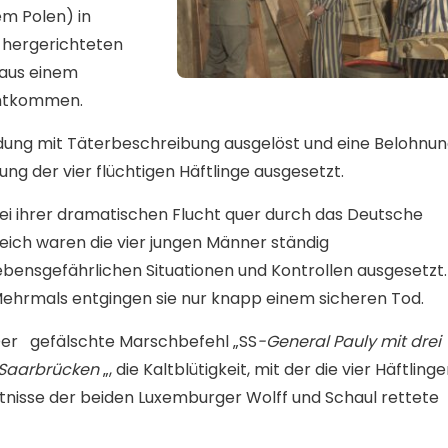
em Polen) in
 hergerichteten
 aus einem
entkommen.
dung mit Täterbeschreibung ausgelöst und eine Belohnu
ung der vier flüchtigen Häftlinge ausgesetzt.
ei ihrer dramatischen Flucht quer durch das Deutsche
eich waren die vier jungen Männer ständig
ebensgefährlichen Situationen und Kontrollen ausgesetzt.
ehrmals entgingen sie nur knapp einem sicheren Tod.
er
gefälschte Marschbefehl „SS
-General Pauly mit drei
h Saarbrücken
„, die Kaltblütigkeit, mit der die vier Häftling
tnisse der beiden Luxemburger Wolff und Schaul rettete