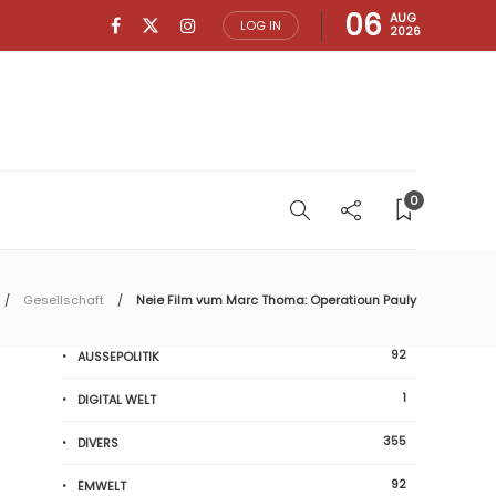
06
AUG
LOG IN
2026
0
Gesellschaft
Neie Film vum Marc Thoma: Operatioun Pauly
92
AUSSEPOLITIK
1
DIGITAL WELT
355
DIVERS
92
ËMWELT