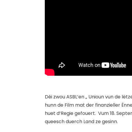
Déi zwou ASBL’en „ Unioun vun de lët
hunn de Film mat der finanzieller Ën
huet d‘Regie gefouert.
V
um 18. Septe
queesch duerch Land ze gesinn.