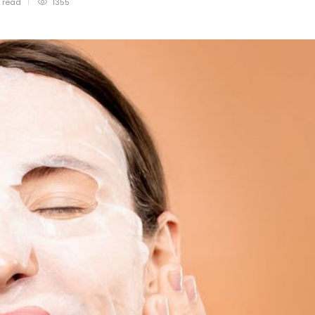
n
read
1355