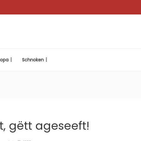
ropa
Schnoken
, gëtt ageseeft!