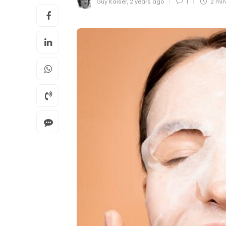
Guy Kaiser
,
2 years ago
1
2 mi