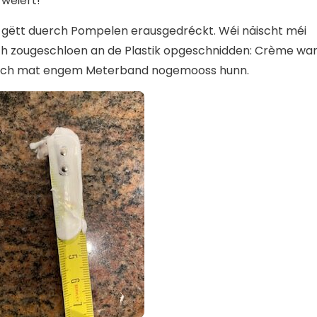
rwéiert!
e gëtt duerch Pompelen erausgedréckt. Wéi näischt méi
ch zougeschloen an de Plastik opgeschnidden: Crème wa
t ech mat engem Meterband nogemooss hunn.