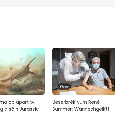
Divers
ma op apart tv:
Lieserbréif vum René
g a säin Jurassic
Summer: Wannechgelift!