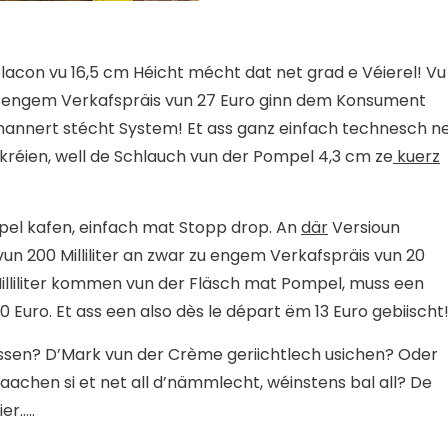
acon vu 16,5 cm Héicht mécht dat net grad e Véierel! Vu
 Bei engem Verkafspräis vun 27 Euro ginn dem Konsument
rhannert stécht System! Et ass ganz einfach technesch n
ekréien, well de Schlauch vun der Pompel 4,3 cm ze
kuerz
el kafen, einfach mat Stopp drop. An
där
Versioun
 vun 200 Milliliter an zwar zu engem Verkafspräis vun 20
Milliliter kommen vun der Fläsch mat Pompel, muss een
 Euro. Et ass een also dès le départ ëm 13 Euro gebiischt
en? D’Mark vun der Crème geriichtlech usichen? Oder
achen si et net all d’nämmlecht, wéinstens bal all? De
er…..