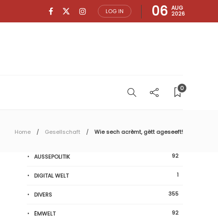
06
AUG
LOG IN
2026
0
Home
Gesellschaft
Wie sech acrèmt, gëtt ageseeft!
92
AUSSEPOLITIK
1
DIGITAL WELT
355
DIVERS
92
ËMWELT