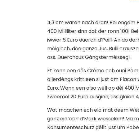
4,3 cm waren nach dran! Bei engem Fl
400 Milliliter sinn dat der ronn 100!
iwwer 6 Euro duerch d’Päif! An do de
méiglech, dee ganze Jus, Bulli erausz
ass. Duerchaus Gängsterméisseg!
Et kann een dës Crème och ouni Pomp
allerdéngs kritt een si just am Flacon
Euro. Wann een also wëll op déi 400 
zweemol 20 Euro ausginn, ass gläich 40
Wat maachen ech elo mat deem Wëss
ganz einfach d’Mark wiesselen? Mä ma
Konsumenteschutz gëllt just um Pobei