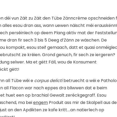
en déi vun Zäit zu Zäit den Tübe Zänncrème opschneiden f
h alles esou dran ass, wann uewen näischt méi erauskënn
ech perséinlech op deem Plang aktiv mat der Feststellun
e dran fir sech 3 bis 5 Deeg d’Zänn ze wäschen. De
ou kompakt, esou steif gemaach, datt et quasi onméigle
ebrutscht ze kréien. Grond genuch, fir sech ze iergeren?
ung selwer. Ma et gëtt Fäll, wou de Konsument
ckt gëtt!
nn all Tübe wéi e
corpus delicti
betruecht a wéi e Pathol
an all Flacon war nach eppes dra bliwwen dat e beim
, et huet een op brachial Gewalt zeréckgegraff. Esou
raschend, ma bei
engem
Produit ass mir de Skalpell aus de
just an den Apdikten ze kafe kritt….an natierlech op