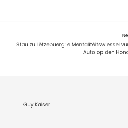
Ne
Stau zu Lëtzebuerg: e Mentalitéitswiessel v
Auto op den Hon
Guy Kaiser