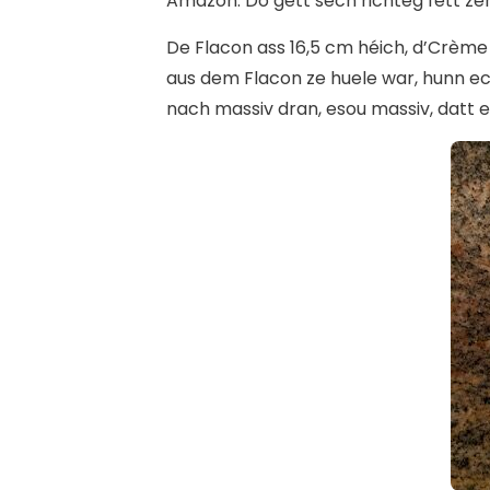
Amazon. Do gëtt sech richteg fett ze
De Flacon ass 16,5 cm héich, d’Crèm
aus dem Flacon ze huele war, hunn e
nach massiv dran, esou massiv, dat