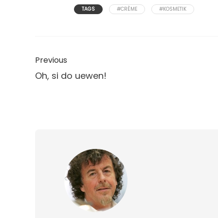
TAGS
#CRÈME
#KOSMETIK
Previous
Oh, si do uewen!