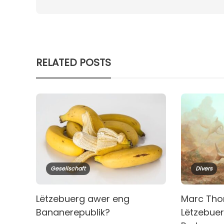
RELATED POSTS
Gesellschaft
Divers
Lëtzebuerg awer eng
Marc Tho
Bananerepublik?
Lëtzebuer