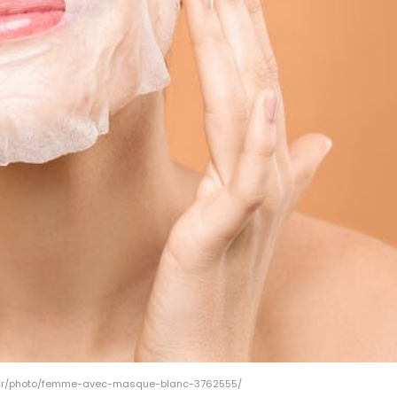
fr-fr/photo/femme-avec-masque-blanc-3762555/