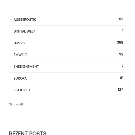
92
AUSSEPOLITIK
1
DIGITAL WELT
355
DIVERS
92
ËMWELT
7
ENSEIGNEMENT
81
EUROPA
124
FEATURED
Show All
REZENT POSTS