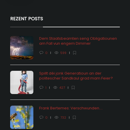
REZENT POSTS
Dem Staatsbeamten seng Obligatiounen
am Fall vun engem Dimmer
0
599
Spillt déi jonk Generatioun an der
politescher Sandkaul grad mam Feier?
1
427
Frank Bertemes: Verschwunden….
0
732