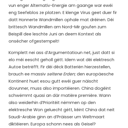
vun enger Alternativ-Energie am gaange war ewéi
eng Seefeblos ze platzen. E klenge Virus geet duer fir
datt Honnerte Wandmillen ophale mat dréinen. Déi
brittesch Wandmillen am Nord-Mir goufen zum
Beispill dee leschte Juni an deem Kontext als
onsécher ofgestempelt!
Komplett nei ass d’Argumentatioun net, just datt si
elo méi eescht geholl gëtt. Idem wat déi elektresch
Autoe betrëfft. Fir déi déck Batteriën hierzestellen,
brauch ee massiv
seltene Erden;
den europäesche
Kontinent huet esou gutt ewéi guer näischt
dovunner, muss also importéieren. China dogéint
schwëmmt quasi an där matière première. Wann
also weiderhin d’Prioritéit nëmmen op den
elektresche Won geluecht gëtt, kéint China dat neit
Saudi-Arabie ginn an d’Präisser um Weltmaart
diktéieren. Europa schonn nees als Geisel?