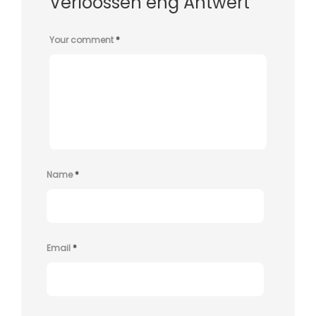
Verloossen eng Äntwert
Your comment
*
Name
*
Email
*