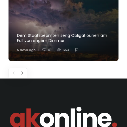
Dem Staatsbeamten seng Obligatiounen am
Fall vun engem Dimmer
5 days ago
0
653