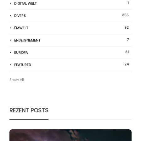
1
DIGITAL WELT
355
DIVERS
92
ËMWELT
7
ENSEIGNEMENT
81
EUROPA
124
FEATURED
Show All
REZENT POSTS