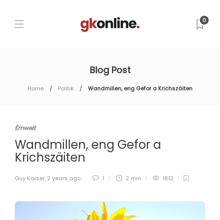
0
Blog Post
Home
Politik
Wandmillen, eng Gefor a Krichszäiten
Ëmwelt
Wandmillen, eng Gefor a
Krichszäiten
Guy Kaiser
,
2 years ago
1
2 min
1812