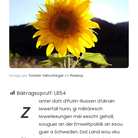
Image par
Torsten Oelschlägel
de
Pixabay
Bäitragsopruff:
1,854
anter datt d’Putin-Russen d’Ukrain
Z
iwwerfall hunn, gi militäresch
Iwwerleeungen méi eescht geholl,
souguer an der Ëmweltpolitik an esou
guer a Schweden. Dat Land wou viru