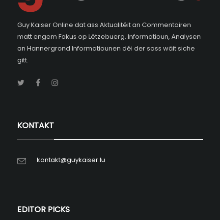
Guy Kaiser Online dat ass Aktualitéit an Commentairen
matt engem Fokus op Lëtzebuerg. Informatioun, Analysen
an Hannergrond Informatiounen déi der soss wäit siche
gitt.
KONTAKT
kontakt@guykaiser.lu
EDITOR PICKS