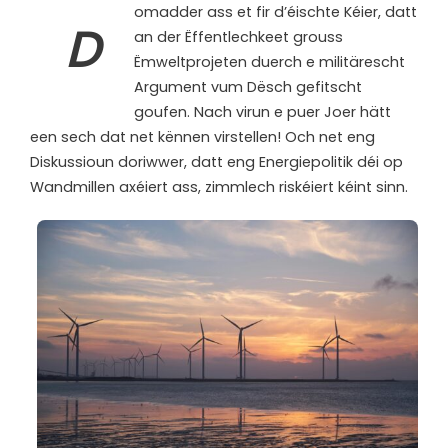
omadder ass et fir d’éischte Kéier, datt
D
an der Ëffentlechkeet grouss
Ëmweltprojeten duerch e militärescht
Argument vum Dësch gefitscht
goufen. Nach virun e puer Joer hätt
een sech dat net kënnen virstellen! Och net eng
Diskussioun doriwwer, datt eng Energiepolitik déi op
Wandmillen axéiert ass, zimmlech riskéiert kéint sinn.