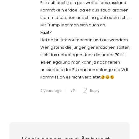
Es kauft auch kein gas weil es aus russland
kommt,kein erdoel da es aus saudi arabien
stammt,batterien aus china geht auch nicht..
Mit Trump legt man sich.auch an.
Fazit?
Hei de buttek zoumachen und auswandern.
Wenigstens die jungen generationen sollten
sich das ueberlegen…fuer die ueber 70 ist
es eh egal und man kann ja noch ferien
ausserhalb der EU machen solange die Vdl
kommission es nicht verbietet
2 years ago
Reply