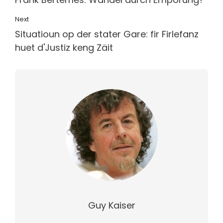
Next
Situatioun op der stater Gare: fir Firlefanz
huet d'Justiz keng Zäit
Guy Kaiser