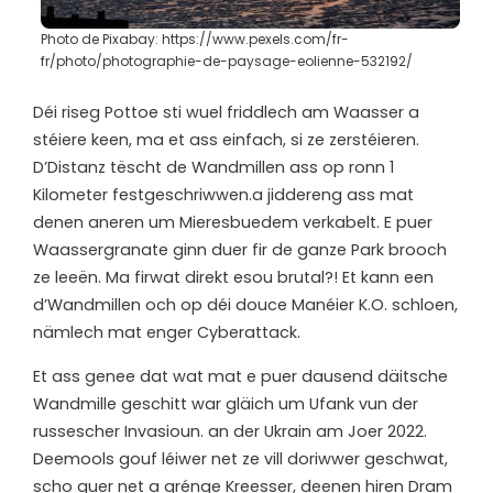
Photo de Pixabay: https://www.pexels.com/fr-
fr/photo/photographie-de-paysage-eolienne-532192/
Déi riseg Pottoe sti wuel friddlech am Waasser a
stéiere keen, ma et ass einfach, si ze zerstéieren.
D’Distanz tëscht de Wandmillen ass op ronn 1
Kilometer festgeschriwwen.a jiddereng ass mat
denen aneren um Mieresbuedem verkabelt. E puer
Waassergranate ginn duer fir de ganze Park brooch
ze leeën. Ma firwat direkt esou brutal?! Et kann een
d’Wandmillen och op déi douce Manéier K.O. schloen,
nämlech mat enger Cyberattack.
Et ass genee dat wat mat e puer dausend däitsche
Wandmille geschitt war gläich um Ufank vun der
russescher Invasioun. an der Ukrain am Joer 2022.
Deemools gouf léiwer net ze vill doriwwer geschwat,
scho guer net a grénge Kreesser, deenen hiren Dram