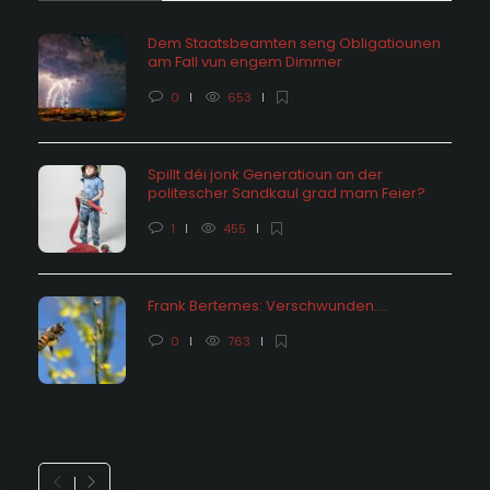
Dem Staatsbeamten seng Obligatiounen
am Fall vun engem Dimmer
0
653
Spillt déi jonk Generatioun an der
politescher Sandkaul grad mam Feier?
1
455
Frank Bertemes: Verschwunden….
0
763