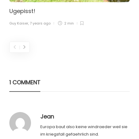
Ugepisst!
Guy Kaiser
,
7 years ago
2 min
1 COMMENT
Jean
Europa baut also keine windraeder weil sie
im kriegsfall gefaehrlich sind.