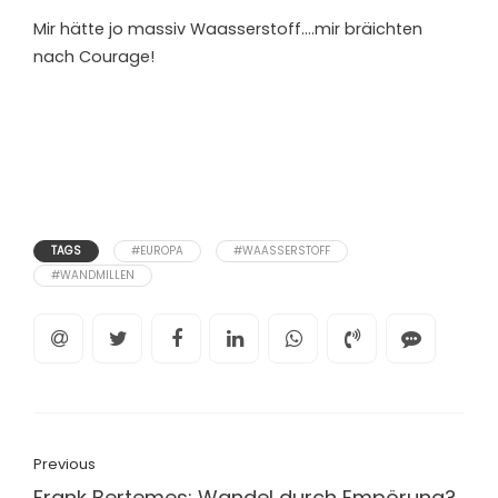
Mir hätte jo massiv Waasserstoff….mir bräichten
nach Courage!
TAGS
#EUROPA
#WAASSERSTOFF
#WANDMILLEN
Previous
Frank Bertemes: Wandel durch Empörung?