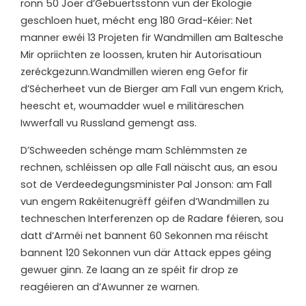
ronn 50 Joer d’Gebuertsstonn vun der Ekologie
geschloen huet, mécht eng 180 Grad-Kéier: Net
manner ewéi 13 Projeten fir Wandmillen am Baltesche
Mir opriichten ze loossen, kruten hir Autorisatioun
zeréckgezunn.Wandmillen wieren eng Gefor fir
d’Sécherheet vun de Bierger am Fall vun engem Krich,
heescht et, woumadder wuel e militäreschen
Iwwerfall vu Russland gemengt ass.
D’Schweeden schénge mam Schlëmmsten ze
rechnen, schléissen op alle Fall näischt aus, an esou
sot de Verdeedegungsminister Pal Jonson: am Fall
vun engem Rakéitenugrëff géifen d’Wandmillen zu
techneschen Interferenzen op de Radare féieren, sou
datt d’Arméi net bannent 60 Sekonnen ma réischt
bannent 120 Sekonnen vun där Attack eppes géing
gewuer ginn. Ze laang an ze spéit fir drop ze
reagéieren an d’Awunner ze warnen.