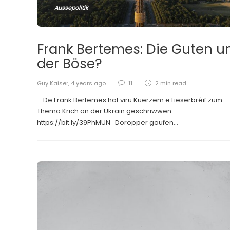
Aussepolitik
Frank Bertemes: Die Guten u
der Böse?
Guy Kaiser
,
4 years ago
11
2 min
read
De Frank Bertemes hat viru Kuerzem e Lieserbréif zum
Thema Krich an der Ukrain geschriwwen
https://bit.ly/39PhMUN Doropper goufen...