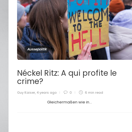
Aussepolitik
Néckel Ritz: A qui profite le
crime?
Guy Kaiser
,
4 years ago
0
6 min
read
Gleichermaßen wie in...