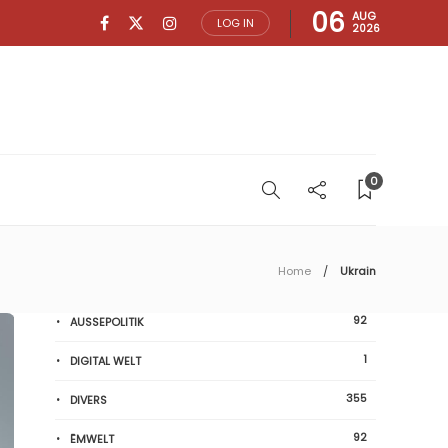
06
AUG
LOG IN
2026
0
Home
Ukrain
92
AUSSEPOLITIK
1
DIGITAL WELT
355
DIVERS
92
ËMWELT