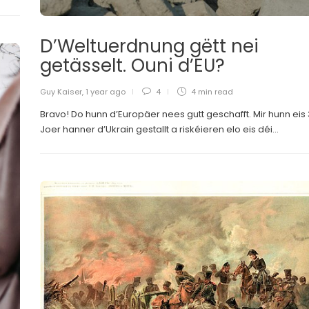
D’Weltuerdnung gëtt nei
getässelt. Ouni d’EU?
Guy Kaiser
,
1 year ago
4
4 min
read
Bravo! Do hunn d’Europäer nees gutt geschafft. Mir hunn eis 
Joer hanner d’Ukrain gestallt a riskéieren elo eis déi...