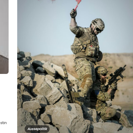
stin
Aussepolitik