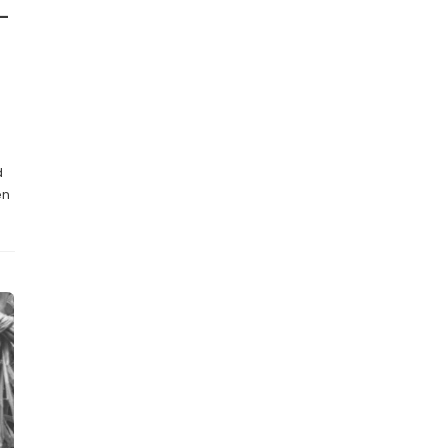
-
d
en