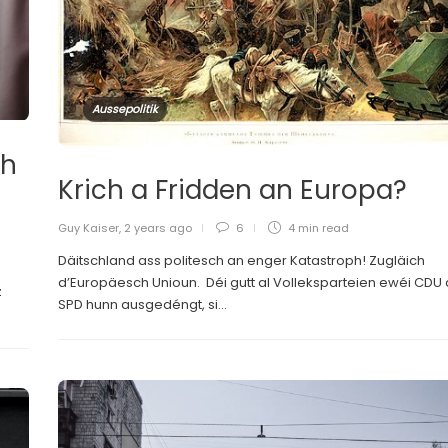
Aussepolitik
ch
Krich a Fridden an Europa?
Guy Kaiser
,
2 years ago
6
4 min
read
Däitschland ass politesch an enger Katastroph! Zugläich
d’Europäesch Unioun. Déi gutt al Volleksparteien ewéi CDU
z
SPD hunn ausgedéngt, si...