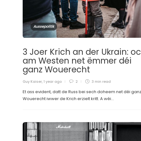
Aussepolitik
3 Joer Krich an der Ukrain: o
am Westen net ëmmer déi
ganz Wouerecht
Guy Kaiser
,
1 year ago
2
3 min
read
Et ass evident, datt de Russ bei sech doheem net déi gan
Wouerecht iwwer de Krich erzielt kritt. A wéi...