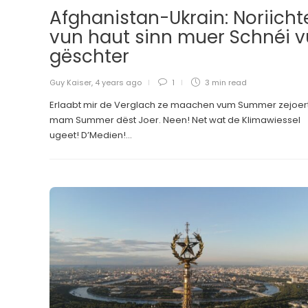
Afghanistan-Ukrain: Noriicht
vun haut sinn muer Schnéi v
gëschter
Guy Kaiser
,
4 years ago
1
3 min
read
Erlaabt mir de Verglach ze maachen vum Summer zejoer
mam Summer dëst Joer. Neen! Net wat de Klimawiessel
ugeet! D’Medien!...