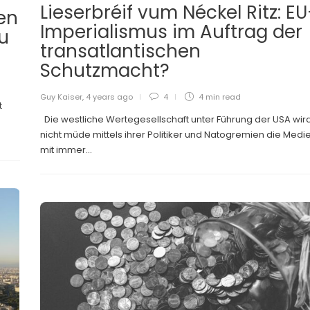
Lieserbréif vum Néckel Ritz: EU
en
Imperialismus im Auftrag der
u
transatlantischen
Schutzmacht?
Guy Kaiser
,
4 years ago
4
4 min
read
t
Die westliche Wertegesellschaft unter Führung der USA wir
nicht müde mittels ihrer Politiker und Natogremien die Medi
mit immer...