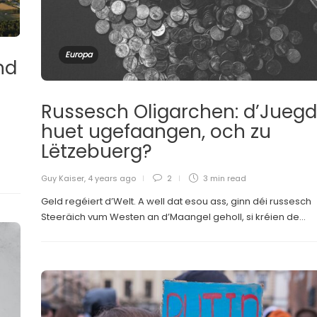
Europa
nd
Russesch Oligarchen: d’Juegd
huet ugefaangen, och zu
Lëtzebuerg?
Guy Kaiser
,
4 years ago
2
3 min
read
Geld regéiert d’Welt. A well dat esou ass, ginn déi russesch
Steeräich vum Westen an d’Maangel geholl, si kréien de...