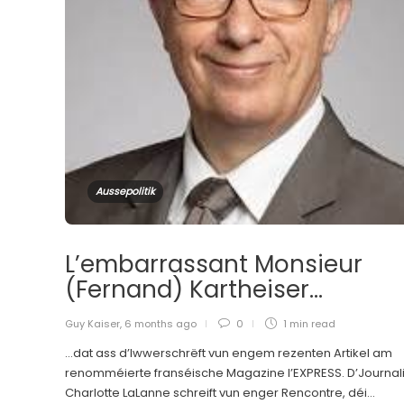
Aussepolitik
L’embarrassant Monsieur
(Fernand) Kartheiser…
Guy Kaiser
,
6 months ago
0
1 min
read
…dat ass d’Iwwerschrëft vun engem rezenten Artikel am
renomméierte franséische Magazine l’EXPRESS. D’Journali
Charlotte LaLanne schreift vun enger Rencontre, déi...