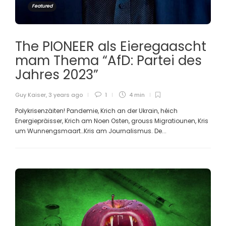
Featured
The PIONEER als Eieregaascht
mam Thema “AfD: Partei des
Jahres 2023”
Guy Kaiser
,
3 years ago
1
4 min
Polykrisenzäiten! Pandemie, Krich an der Ukrain, héich
Energiepräisser, Krich am Noen Osten, grouss Migratiounen, Kris
um Wunnengsmaart…Kris am Journalismus. De...