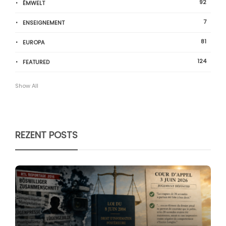
92
ËMWELT
7
ENSEIGNEMENT
81
EUROPA
124
FEATURED
Show All
REZENT POSTS