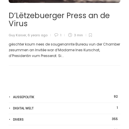
D’Lëtzebuerger Press an de
Virus
Guy Kaiser
,
6 years ago
1
3 min
gëschter koum nees de sougenannte Bureau vun der Chamber
zesummen an Invitée war d’Madame Ines Kurschat,
d’Presidentin vum Presserot. Si...
92
AUSSEPOLITIK
1
DIGITAL WELT
355
DIVERS