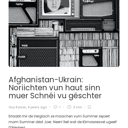
Politik
Afghanistan-Ukrain:
Noriichten vun haut sinn
muer Schnéi vu gëschter
Guy Kaiser
,
4 years ago
1
3 min
Erlaabt mir de Verglach ze maachen vum Summer zejoert
mam Summer dëst Joer. Neen! Net wat de Klimawiessel ugeet!
D’Medien!...