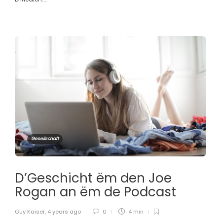
Gesellschaft
D’Geschicht ëm den Joe
Rogan an ëm de Podcast
Guy Kaiser
,
4 years ago
0
4 min