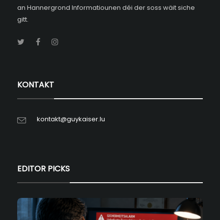
an Hannergrond Informatiounen déi der soss wäit siche
gitt.
KONTAKT
kontakt@guykaiser.lu
EDITOR PICKS