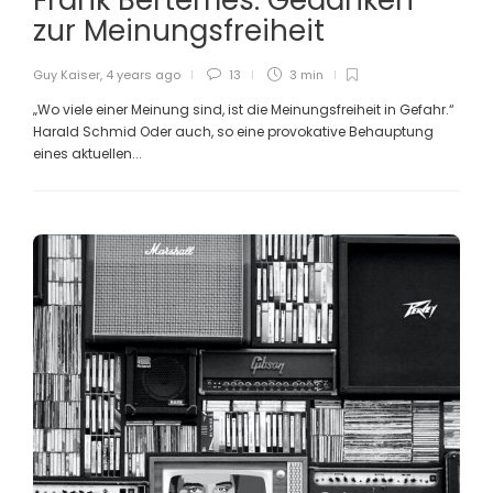
zur Meinungsfreiheit
Guy Kaiser
,
4 years ago
13
3 min
„Wo viele einer Meinung sind, ist die Meinungsfreiheit in Gefahr.“
Harald Schmid Oder auch, so eine provokative Behauptung
eines aktuellen...