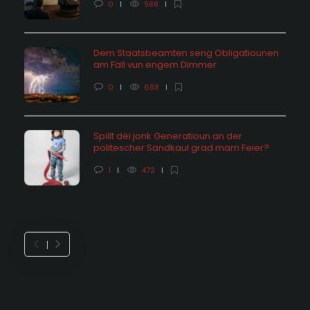
0
988
Dem Staatsbeamten seng Obligatiounen
am Fall vun engem Dimmer
0
688
Spillt déi jonk Generatioun an der
politescher Sandkaul grad mam Feier?
1
472