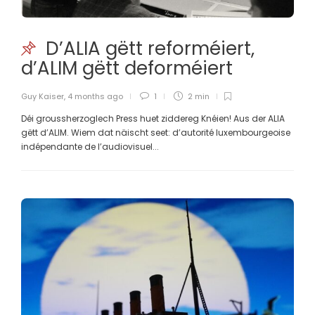
D’ALIA gëtt reforméiert,
d’ALIM gëtt deforméiert
Guy Kaiser
,
4 months ago
1
2 min
Déi groussherzoglech Press huet ziddereg Knéien! Aus der ALIA
gëtt d’ALIM. Wiem dat näischt seet: d’autorité luxembourgeoise
indépendante de l’audiovisuel...