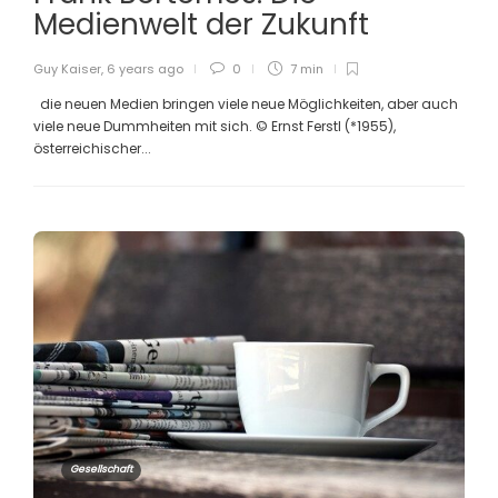
Medienwelt der Zukunft
Guy Kaiser
,
6 years ago
0
7 min
die neuen Medien bringen viele neue Möglichkeiten, aber auch
viele neue Dummheiten mit sich. © Ernst Ferstl (*1955),
österreichischer...
Gesellschaft