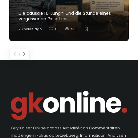
Die causa RTL-Lunghi und die Stunde eines
vergessenen Gesetzes
23 hours ago
0
988
Guy Kaiser Online dat ass Aktualitéit an Commentairen
matt engem Fokus op Lëtzebuerg. Informatioun, Analysen