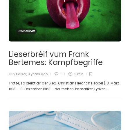
Gesellschaft
Lieserbréif vum Frank
Bertemes: Kampfbegriffe
Guy Kaiser
,
3 years ago
1
5 min
Trotze, so bleibt dir der Sieg. Christian Friedrich Hebbel (18. März
1813 – 13. Dezember 1863 – deutscher Dramatiker, Lyriker...