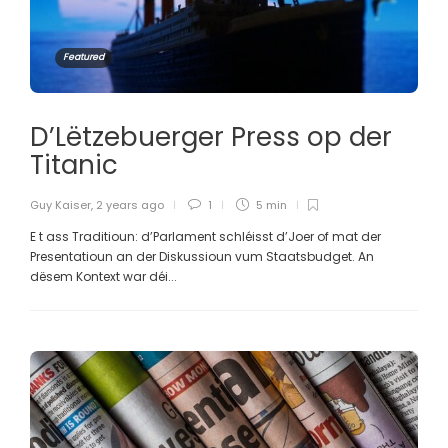
Featured
D’Lëtzebuerger Press op der
Titanic
Guy Kaiser
,
2 years ago
1
5 min
E t ass Traditioun: d’Parlament schléisst d’Joer of mat der
Presentatioun an der Diskussioun vum Staatsbudget. An
dësem Kontext war déi...