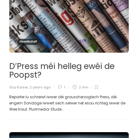
Gesellschaft
D’Press méi helleg ewéi de
Poopst?
Guy Kaiser
,
2 years ago
1
2 min
Reporter.lu schreiwt iwwer déi groussherzoglech Press, déi
engem Sondage iwwert sech selwer net esou richteg iwwer de
Wee traut. Plurimedia-Etude...