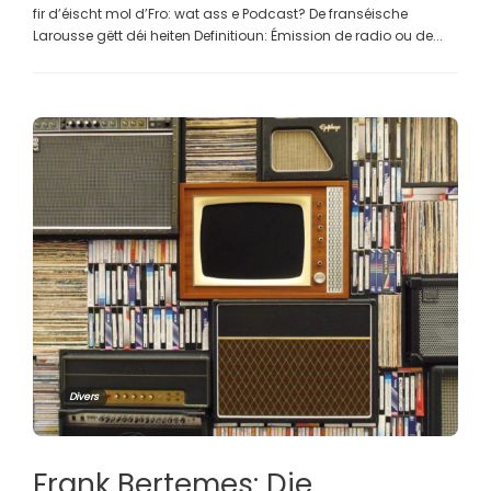
fir d’éischt mol d’Fro: wat ass e Podcast? De franséische
Larousse gëtt déi heiten Definitioun: Émission de radio ou de...
Divers
Frank Bertemes: Die