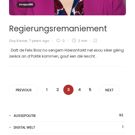
Innepolitik
Regierungsremaniement
Guy Kaiser
,
7 years ago
0
2 min
Datt de Felix Braz no sengem Häerzinfarkt net esou séier géing
zeréck an d’Politik kommen, gouf een déi lescht...
1
2
3
4
5
PREVIOUS
NEXT
92
AUSSEPOLITIK
1
DIGITAL WELT