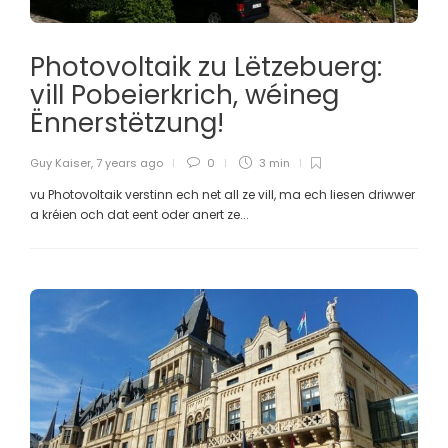
Photovoltaik zu Lëtzebuerg:
vill Pobeierkrich, wéineg
Ënnerstëtzung!
Guy Kaiser
,
7 years ago
0
3 min
vu Photovoltaik verstinn ech net all ze vill, ma ech liesen driwwer
a kréien och dat eent oder anert ze...