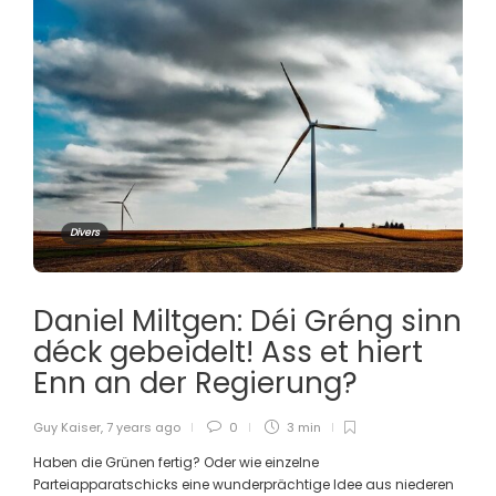
Divers
Daniel Miltgen: Déi Gréng sinn
déck gebeidelt! Ass et hiert
Enn an der Regierung?
Guy Kaiser
,
7 years ago
0
3 min
Haben die Grünen fertig? Oder wie einzelne
Parteiapparatschicks eine wunderprächtige Idee aus niederen