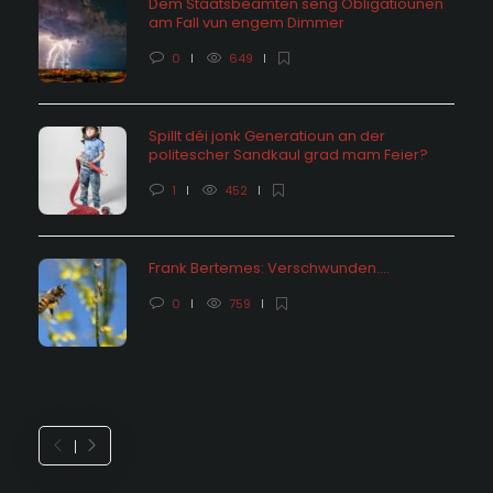
Dem Staatsbeamten seng Obligatiounen
am Fall vun engem Dimmer
0
649
Spillt déi jonk Generatioun an der
politescher Sandkaul grad mam Feier?
1
452
Frank Bertemes: Verschwunden….
0
759