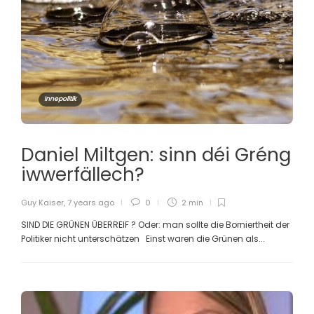
Innepolitik
Daniel Miltgen: sinn déi Gréng
iwwerfällech?
Guy Kaiser
,
7 years ago
0
2 min
SIND DIE GRÜNEN ÜBERREIF ? Oder: man sollte die Borniertheit der
Politiker nicht unterschätzen Einst waren die Grünen als...