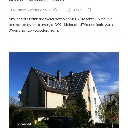
Guy Kaiser
,
7 years ago
1
3 min
am leschte Politbarometer soten sech 62 Prozent vun de Leit
dermatter averstaanen, d’CO2-Steier un d’Päersstäerkt vum
Weenchen ze koppelen, nom...
Innepolitik