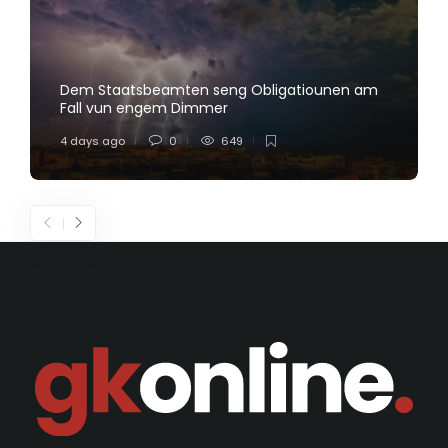
Dem Staatsbeamten seng Obligatiounen am
Fall vun engem Dimmer
4 days ago
0
649