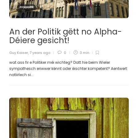
Innepolitik
An der Politik gëtt no Alpha-
Déiere gesicht!
Guy Kaiser
,
7 years ago
0
3 min
wat ass fir e Politiker méi wichteg? Datt hie beim Wieler
sympathesch eriwwer kënnt oder éischter kompetent? Aentwert:
natiirlech si...