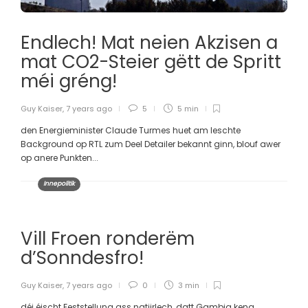
Endlech! Mat neien Akzisen a
mat CO2-Steier gëtt de Spritt
méi gréng!
Guy Kaiser
,
7 years ago
5
5 min
den Energieminister Claude Turmes huet am leschte
Background op RTL zum Deel Detailer bekannt ginn, blouf awer
op anere Punkten...
Innepolitik
Vill Froen ronderëm
d’Sonndesfro!
Guy Kaiser
,
7 years ago
0
3 min
déi éischt Feststellung ass natiirlech, datt Gambia keng