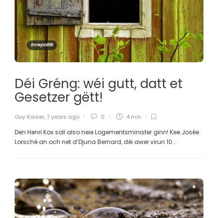
Innepolitik
Déi Gréng: wéi gutt, datt et
Gesetzer gëtt!
Guy Kaiser
,
7 years ago
0
4 min
Den Henri Kox soll also neie Logementsminister ginn! Kee Josée
Lorsché an och net d’Djuna Bernard, déi awer virun 10...