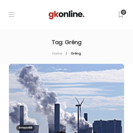
0
Tag:
Gréng
Home
Gréng
Innepolitik