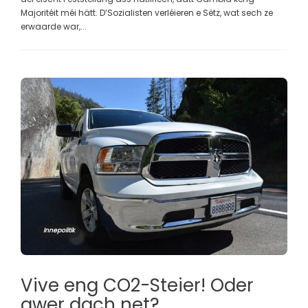
Majoritéit méi hätt. D’Sozialisten verléieren e Sëtz, wat sech ze
erwaarde war,...
Innepolitik
Vive eng CO2-Steier! Oder
awer dach net?