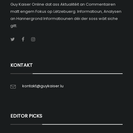
Guy Kaiser Online dat ass Aktualitéit an Commentairen
matt engem Fokus op Lëtzebuerg. Informatioun, Analysen
an Hannergrond Informatiounen déi der soss wäit siche
gitt.
KONTAKT
kontakt@guykaiser.lu
EDITOR PICKS