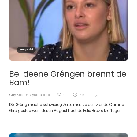
Innepolitik
Bei deene Gréngen brennt de
Bam!
Guy Kaiser
,
7 years ago
0
2 min
Déi Gréng mache schwiereg Zäite mat: zejoert wor de Camille
Gira gestuerwen, dësen August huet de Felix Braz e kräftegen...