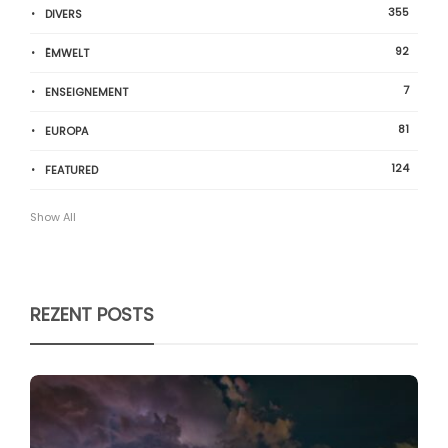
355
DIVERS
92
ËMWELT
7
ENSEIGNEMENT
81
EUROPA
124
FEATURED
Show All
REZENT POSTS