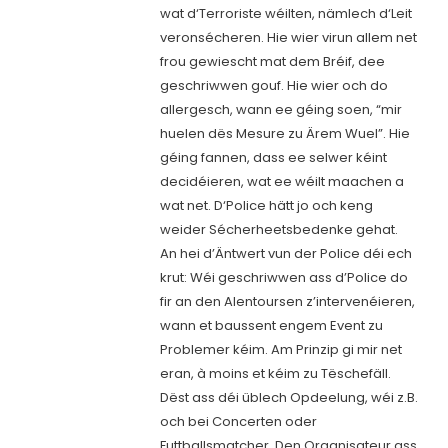
wat d‘Terroriste wéilten, nämlech d‘Leit
veronsécheren. Hie wier virun allem net
frou gewiescht mat dem Bréif, dee
geschriwwen gouf. Hie wier och do
allergesch, wann ee géing soen, “mir
huelen dës Mesure zu Ärem Wuel”. Hie
géing fannen, dass ee selwer kéint
decidéieren, wat ee wéilt maachen a
wat net. D‘Police hätt jo och keng
weider Sécherheetsbedenke gehat.
An hei d’Äntwert vun der Police déi ech
krut: Wéi geschriwwen ass d’Police do
fir an den Alentoursen z’intervenéieren,
wann et baussent engem Event zu
Problemer kéim. Am Prinzip gi mir net
eran, à moins et kéim zu Tëschefäll.
Dëst ass déi üblech Opdeelung, wéi z.B.
och bei Concerten oder
Futtballsmatcher. Den Organisateur ass