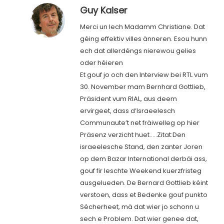
Guy Kaiser
Merci un Iech Madamm Christiane. Dat
géing effektiv villes änneren. Esou hunn
ech dat allerdéngs nierewou gelies
oder héieren
Et gouf jo och den Interview bei RTL vum
30. November mam Bernhard Gottlieb,
Präsident vum RIAL, aus deem
ervirgeet, dass d’Israeelesch
Communaute’t net fräiwelleg op hier
Präsenz verzicht huet…..Zitat:Den
israeelesche Stand, den zanter Joren
op dem Bazar International derbäi ass,
gouf fir leschte Weekend kuerzfristeg
ausgelueden. De Bernard Gottlieb kéint
verstoen, dass et Bedenke gouf punkto
Sécherheet, mä dat wier jo schonn u
sech e Problem. Dat wier genee dat,