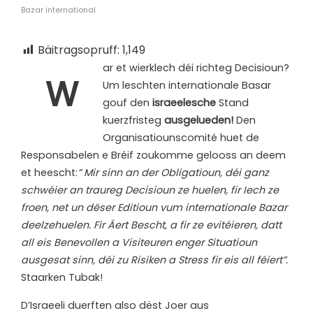
Bazar international
Bäitragsopruff:
1,149
ar et wierklech déi richteg Decisioun?
W
Um leschten internationale Basar
gouf den
israeelesche
Stand
kuerzfristeg
ausgelueden!
Den
Organisatiounscomité huet de
Responsabelen e Bréif zoukomme gelooss an deem
et heescht:
” Mir sinn an der Obligatioun, déi ganz
schwéier an traureg Decisioun ze huelen, fir Iech ze
froen, net un dëser Editioun vum internationale Bazar
deelzehuelen. Fir Äert Bescht, a fir ze evitéieren, datt
all eis Benevollen a Visiteuren enger Situatioun
ausgesat sinn, déi zu Risiken a Stress fir eis all féiert”.
Staarken Tubak!
D’Israeeli duerften also dëst Joer aus