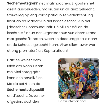
Sécherheetsgrënn
net matmaachen. Si goufen net
direkt ausgelueden, ma kruten un d’Häerz geluecht,
fräiwëlleg op eng Participatioun ze verzichten! Eng
riicht an d’Gladder vun der israeelescher, vun der
jiddescher Communautéit! Déi vill Leit déi an de
leschte Méint un der Organisatioun vun deem Stand
matgeschafft haten, wäerten decouragéiert d’Hänn
an de Schouss geluecht hunn. Virun allem awer war
et eng prematuréiert Kapitulatioun!
Datt ee wéinst dem
Krich am Noen Osten
méi virsiichteg gëtt,
kann ech novollzéien.
Ma da setzt een de
S
écherheetsdispositif
an d’Luucht. Dovunner
ofgesinn, datt den
Bazar international