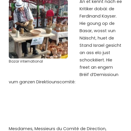
An et kënnt nach ee
Kritiker dobäi: de
Ferdinand Kayser.
Hie goung op de
Basar, wosst vun
Näischt, huet de
Stand Israel gesicht
an ass elo just
schockéiert. Hie
Bazar international
freet an engem
Bréif d’Demissioun
vum ganzen Direktiounscomité:
Mesdames, Messieurs du Comité de Direction,