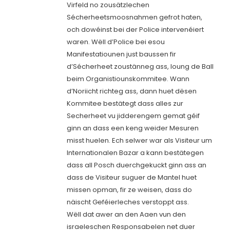
Virfeld no zousätzlechen
Sécherheetsmoosnahmen gefrot haten,
och dowéinst bei der Police intervenéiert
waren. Wëll d’Police bei esou
Manifestatiounen just baussen fir
d’Sécherheet zoustänneg ass, loung de Ball
beim Organistiounskommitee. Wann
d’Noriicht richteg ass, dann huet dësen
Kommitee bestätegt dass alles zur
Secherheet vu jidderengem gemat géif
ginn an dass een keng weider Mesuren
misst huelen. Ech selwer war als Visiteur um
Internationalen Bazar a kann bestätegen
dass all Posch duerchgekuckt ginn ass an
dass de Visiteur suguer de Mantel huet
missen opman, fir ze weisen, dass do
näischt Geféierleches verstoppt ass.
Wëll dat awer an den Aaen vun den
israeleschen Responsabelen net duer