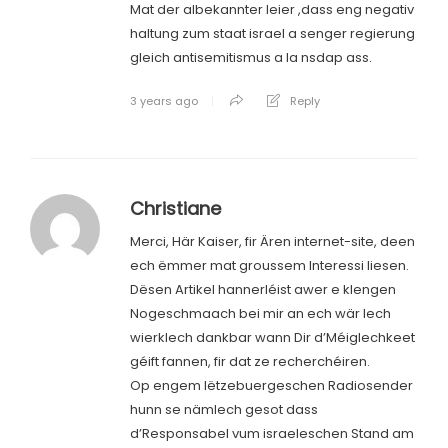
Mat der albekannter leier ,dass eng negativ
haltung zum staat israel a senger regierung
gleich antisemitismus a la nsdap ass.
3 years ago
Reply
Christiane
Merci, Här Kaiser, fir Ären internet-site, deen
ech ëmmer mat groussem Interessi liesen.
Dësen Artikel hannerléist awer e klengen
Nogeschmaach bei mir an ech wär Iech
wierklech dankbar wann Dir d’Méiglechkeet
géift fannen, fir dat ze recherchéiren.
Op engem lëtzebuergeschen Radiosender
hunn se nämlech gesot dass
d’Responsabel vum israeleschen Stand am