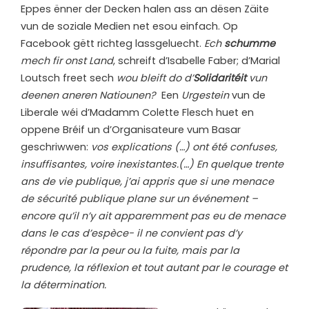
Eppes ënner der Decken halen ass an dësen Zäite
vun de soziale Medien net esou einfach. Op
Facebook gëtt richteg lassgeluecht.
Ech
schumme
mech fir onst Land
, schreift d’Isabelle Faber; d’Marial
Loutsch freet sech
wou bleift do d’
Solidaritéit
vun
deenen aneren Natiounen?
Een
Urgestein
vun de
Liberale wéi d’Madamm Colette Flesch huet en
oppene Bréif un d’Organisateure vum Basar
geschriwwen:
vos explications (…) ont été confuses,
insuffisantes, voire inexistantes.(…) En quelque trente
ans de vie publique, j’ai appris que si une menace
de sécurité publique plane sur un événement –
encore qu’il n’y ait apparemment pas eu de menace
dans le cas d’espèce- il ne convient pas d’y
répondre par la peur ou la fuite, mais par la
prudence, la réflexion et tout autant par le courage et
la détermination.