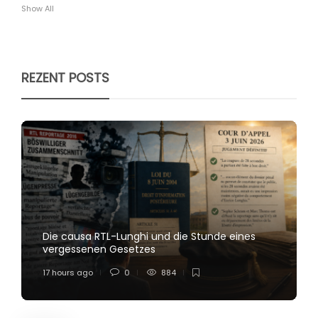
Show All
REZENT POSTS
Die causa RTL-Lunghi und die Stunde eines
vergessenen Gesetzes
17 hours ago
0
884