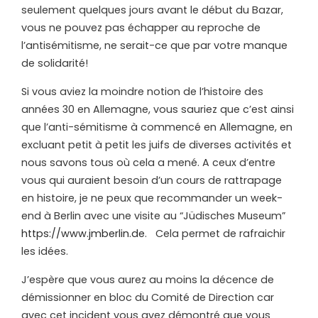
seulement quelques jours avant le début du Bazar,
vous ne pouvez pas échapper au reproche de
l
’
antisémitisme, ne serait-ce que par votre manque
de solidarité!
Si vous aviez la moindre notion de l
’
histoire des
années 30 en Allemagne, vous sauriez que c
’
est ainsi
que l
’
anti-sémitisme à commencé en Allemagne, en
excluant petit à petit les juifs de diverses activités et
nous savons tous où cela a mené. A ceux d
’
entre
vous qui auraient besoin d
’
un cours de rattrapage
en histoire, je ne peux que recommander un week-
end à Berlin avec une visite au
“
Jüdisches Museum”
https://www.jmberlin.de
.
Cela permet de rafraichir
les idées.
J
’
espère que vous aurez au moins la décence de
démissionner en bloc du Comité de Direction car
avec cet incident vous avez démontré que vous