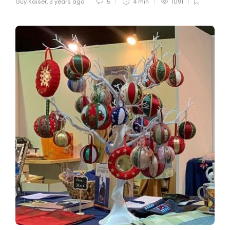
Guy Kaiser
,
3 years ago
5
4 min
1091