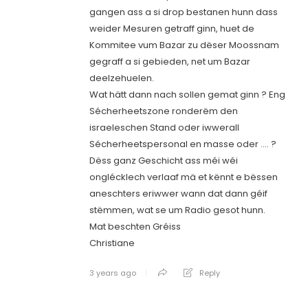
gangen ass a si drop bestanen hunn dass
weider Mesuren getraff ginn, huet de
Kommitee vum Bazar zu dëser Moossnam
gegraff a si gebieden, net um Bazar
deelzehuelen.
Wat hätt dann nach sollen gemat ginn ? Eng
Sécherheetszone ronderëm den
israeleschen Stand oder iwwerall
Sécherheetspersonal en masse oder …. ?
Dëss ganz Geschicht ass méi wéi
onglécklech verlaaf mä et kënnt e bëssen
aneschters eriwwer wann dat dann géif
stëmmen, wat se um Radio gesot hunn.
Mat beschten Gréiss
Christiane
3 years ago
Reply