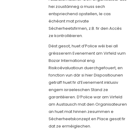
hei zoustänneg a muss sech
entspriechend opstellen, le cas
échéant mat private
Sécherheetsfirmen, z.B. fir den Accès
ze kontrolléieren.
Dëst gesot, huet d’Police wéi bei all
gréisserem Evenement am Virfeld vum
Bazar International eng
Risikoévaluatioun duerchgefouert, en
fonction vun där si hier Dispositiounen
getraff huet fir d’Evenement inklusiv
engem israeleschen Stand ze
garantéieren. D’Police war am Virfeld
am Austausch mat den Organisateuren
an huet mat hinnen zesummen e
Sécherheetskonzept en Place gesat fir
dat ze erméiglechen.