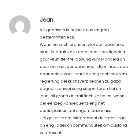
Jean
Vill gedaisch fir neischt aus engem
bestemmten eck.
Wann ee sech erennert wei den apartheid
staat Suedafrika international sanktioneiert
gouf virun der freiloosung vum Mandela an
dem enn vun der apartheid…dann haett den
apartheids staat Israel a seng rechtsextrem
regierung dei krichsverbriechen zu gaza
begeet, souwei seng supporteren hei am
land, all grond de ball flach ze halen, wann
dei eenzeg konsequenz eng net
participatioun bei engem bazar ass.
Hei get alt erem allegrement de staat israel
an eng jiddesch communauteit am ausland
vermescht.