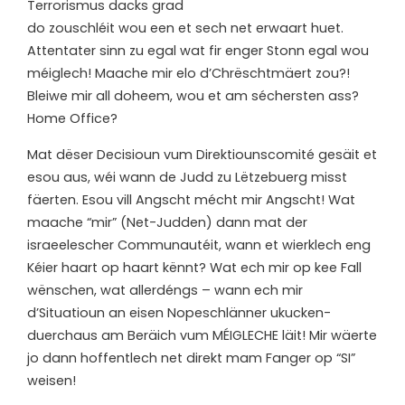
Terrorismus dacks grad
do zouschléit wou een et sech net erwaart huet.
Attentater sinn zu egal wat fir enger Stonn egal wou
méiglech! Maache mir elo d’Chrëschtmäert zou?!
Bleiwe mir all doheem, wou et am séchersten ass?
Home Office?
Mat dëser Decisioun vum Direktiounscomité gesäit et
esou aus, wéi wann de Judd zu Lëtzebuerg misst
fäerten. Esou vill Angscht mécht mir Angscht! Wat
maache “mir” (Net-Judden) dann mat der
israeelescher Communautéit, wann et wierklech eng
Kéier haart op haart kënnt? Wat ech mir op kee Fall
wënschen, wat allerdéngs – wann ech mir
d’Situatioun an eisen Nopeschlänner ukucken-
duerchaus am Beräich vum MÉIGLECHE läit! Mir wäerte
jo dann hoffentlech net direkt mam Fanger op “SI”
weisen!