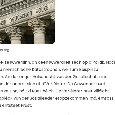
ia.org
i ze iwwersinn, an deen iwwerdréit sech op d’Politik. Nac
u mënschleche Katastrophen, wéi zum Beispill zu
n. An där enger Halschecht vun der Gesellschaft sinn
 an där anerer sinn et d’Verléierer. De Gewënner huet
e sinn, hält d’Nues héich. De Verléierer huet villäicht
ppléck vun der Sozialleeder eropzekommen, mä, ëmsoss.
 entsteet Frust.