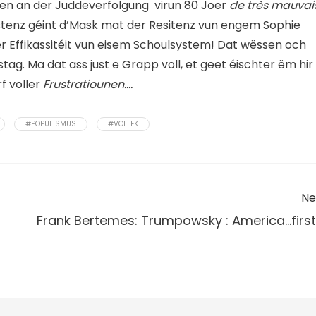
nen an der Juddeverfolgung virun 80 Joer
de très mauvai
stenz géint d’Mask mat der Resitenz vun engem Sophie
der Effikassitéit vun eisem Schoulsystem! Dat wëssen och
ag. Ma dat ass just e Grapp voll, et geet éischter ëm hir
f voller
Frustratiounen….
#POPULISMUS
#VOLLEK
Ne
Frank Bertemes: Trumpowsky : America…first