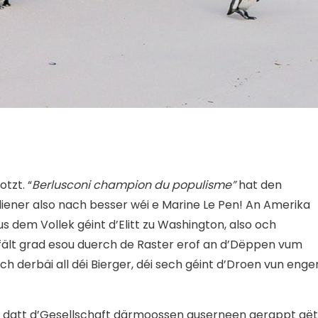
otzt. “
Berlusconi champion du populisme”
hat den
liener also nach besser wéi e Marine Le Pen! An Amerika
s dem Vollek géint d’Elitt zu Washington, also och
 fält grad esou duerch de Raster erof an d’Dëppen vum
 derbäi all déi Bierger, déi sech géint d’Droen vun enge
, datt d’Gesellschaft därmoossen auserneen gerappt gët