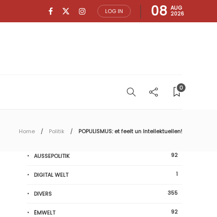
08
AUG
LOG IN
2026
0
Home
Politik
POPULISMUS: et feelt un Intellektuellen!
92
AUSSEPOLITIK
1
DIGITAL WELT
355
DIVERS
92
ËMWELT