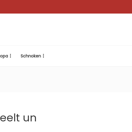
ropa
Schnoken
eelt un