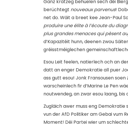
Ganz krätzeg behuelen sech déi Bierge
berüchtegt
nouveaux parvenus
! Dobä
net do. Wäit a breet kee Jean-Paul S
produire une élite à l’écoute du diag
plus grandes menaces qui pèsent au
d’Kapazitéit hunn, deenen zwou Säite
gréisstméiglechen gemeinschaftlech
Esou Leit feelen, natierlech och an der
datt an enger Demokratie all puer Joer
ass gutt esou! Jonk Fransousen soen z
warscheinlech fir d’Marine Le Pen wäe
noutwendeg, an zwar esou laang, bis d
Zugläich awer muss eng Demokratie s
vun der AfD Politiker am Gebai vum R
Moment! Déi Partei wier um schlechte