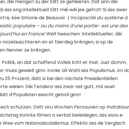
r, déi mengen zu der Elitt ze gehéieren. Dat sinn déi
i ass eng intellektuell Elitt méi wéi jee gefrot! Si ass awer
artre, kee Simone de Beauvoir.
L’incapacité du système à
nostic populaire – ou du moins d’une partie- est une des
jourd’hui en France!
Wëll heeschen: Intellektueller, déi
n nozelauschteren an et fäerdeg bréngen, si op de
en Nenner ze bréngen.
 Politik, an dat schaffend Vollek kritt et mat. Just domm,
 muss gewielt ginn. Ironie: all Wahl ass Populismus. An d
u 25 Prozent, datt si bei den nächste Presidentiellen
rte wielen. Déi Tendenz ass zwar net gutt, mä wuel
att d’Populisten eescht geholl ginn!
ech schützen. Datt viru Wochen Persounen op Invitatiou
eichstag konnte filmen a verbal beleidegen, ass esou e
 Wee vum Nationalsozialismus. Effektiv ass de Verglach