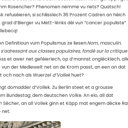
m Rosencher? Phenomen nëmme vu riets? Quatsch!
k refuséieren, si schliisslech 36 Prozent Cadren an héich
et grad d’Bierger vu Mëtt-lénks déi vun “cancer populiste”
llebecq!
n Definitioun vum Populismus ze liesen:
Nom, masculin.
s s’adressant aux classes populaires, fondé sur la critique
Ass et awer net geféierlech, op d’mannst onglécklech, all
r vun der Mediewelt net an de Krom passt, an een an dat
t och nach als Wuerzel
d’Vollek
huet?
ngt domadder d’Vollek. Zu Berlin steet et a grousse
 Bundestag: dem deutschen Volke. An elo, all dat
! Sécher, an all Vollek ginn et Käpp mat engem décke Ra
 net.