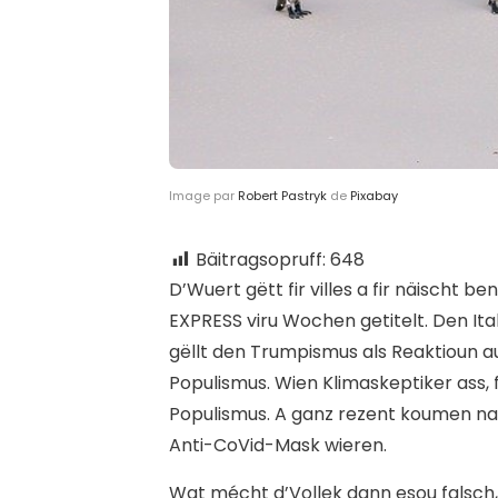
Image par
Robert Pastryk
de
Pixabay
Bäitragsopruff:
648
D’
Wuert gëtt fir villes a fir näischt ben
EXPRESS viru Wochen getitelt. Den Ita
gëllt den Trumpismus als Reaktioun au
Populismus. Wien Klimaskeptiker ass,
Populismus. A ganz rezent koumen nach
Anti-CoVid-Mask wieren.
Wat mécht d’Vollek dann esou falsch