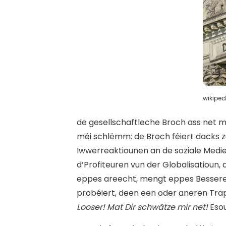
wikiped
d
e gesellschaftleche Broch ass net mé
méi schlëmm: de Broch féiert dacks z
Iwwerreaktiounen an de soziale Medie
d’Profiteuren vun der Globalisatioun,
eppes areecht, mengt eppes Besseres z
probéiert, deen een oder aneren Trä
Looser! Mat Dir schwätze mir net!
Esou