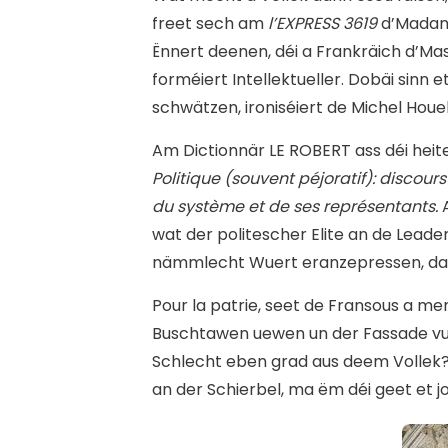
freet sech am
l’EXPRESS 3619
d’Madam
Ënnert deenen, déi a Frankräich d’Mas
forméiert Intellektueller. Dobäi sinn 
schwätzen, ironiséiert de Michel Houe
Am Dictionnär LE ROBERT ass déi heite
Politique (souvent péjoratif): discour
du système et de ses représentants.
wat der politescher Elite an de Leade
nämmlecht Wuert eranzepressen, da
Pour la patrie, seet de Fransous a me
Buschtawen uewen un der Fassade vum
Schlecht eben grad aus deem Vollek?
an der Schierbel, ma ëm déi geet et jo