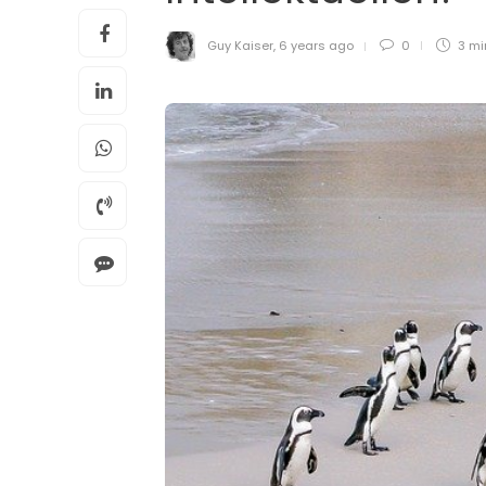
Guy Kaiser
,
6 years ago
0
3 m