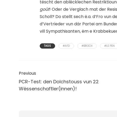
tëscht den ablécklechen Restriktiou
goût
! Oder de Verglach mat der Resi
Scholl? Do stellt sech ë.a. d’Fro vun 
d’Vertrieder vun där Partei am Bundest
vill Sympathisanten, ëm e Krabbekuer
TAGS
#AFD
#BROCH
#LE PEN
Previous
PCR-Test: den Dolchstouss vun 22
Wëssenschaftler(innen)!