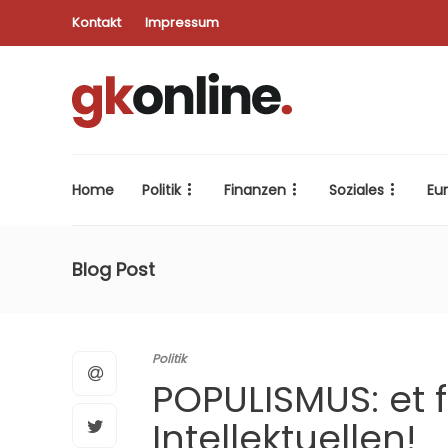
Kontakt
Impressum
Home
Politik
Finanzen
Soziales
Eu
Blog Post
Politik
POPULISMUS: et f
Intellektuellen!