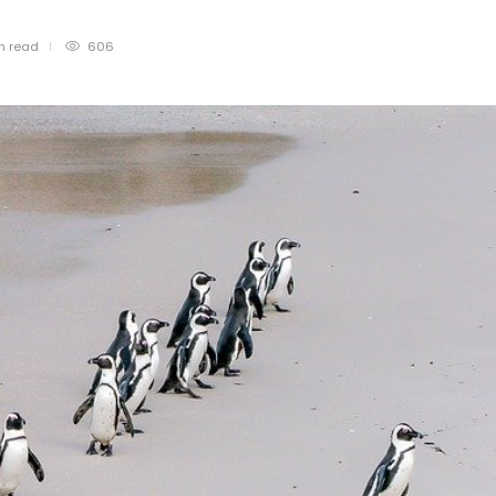
in
read
606