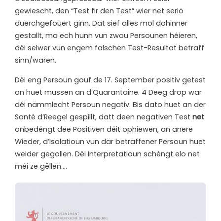
gewiescht, den “Test fir den Test” wier net seriö
duerchgefouert ginn. Dat sief alles mol dohinner
gestallt, ma ech hunn vun zwou Persounen héieren,
déi selwer vun engem falschen Test-Resultat betraff
sinn/waren.
Déi eng Persoun gouf de 17. September positiv getest
an huet mussen an d’Quarantaine. 4 Deeg drop war
déi nämmlecht Persoun negativ. Bis dato huet an der
Santé d’Reegel gespillt, datt deen negativen Test
net
onbedéngt dee Positiven déit ophiewen, an anere
Wieder, d’Isolatioun vun där betraffener Persoun huet
weider gegollen. Déi Interpretatioun schéngt elo net
méi ze gëllen….