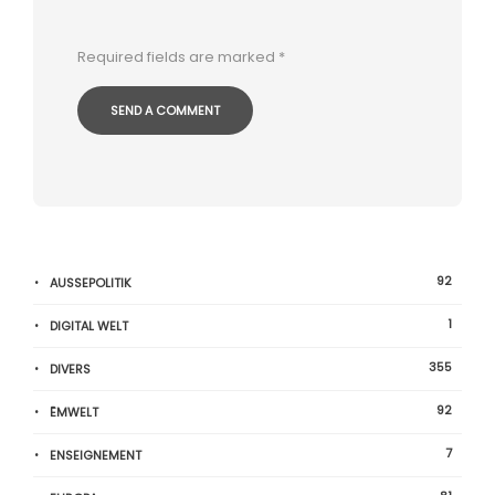
Required fields are marked
*
92
AUSSEPOLITIK
1
DIGITAL WELT
355
DIVERS
92
ËMWELT
7
ENSEIGNEMENT