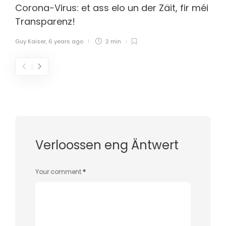
Corona-Virus: et ass elo un der Zäit, fir méi
Transparenz!
Guy Kaiser
,
6 years ago
2 min
Verloossen eng Äntwert
Your comment
*