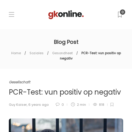
0
Blog Post
Home
Soziales
Gesondheet
PCR-Test: vun positiv op
negativ
Gesellschaft
PCR-Test: vun positiv op negativ
Guy Kaiser
,
6 years ago
0
2 min
818