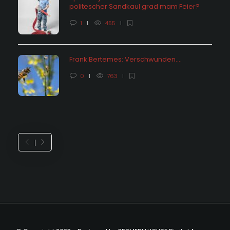
politescher Sandkaul grad mam Feier?
1
455
Frank Bertemes: Verschwunden….
0
763