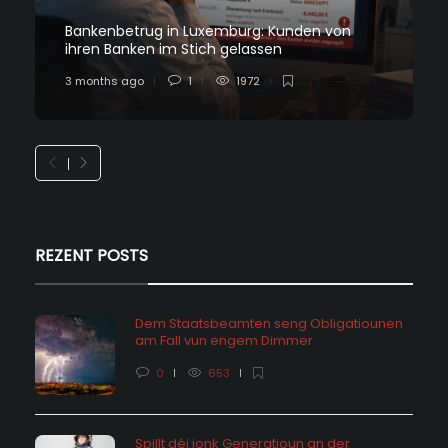
Bankenbetrug in Luxemburg: Kunden von
ihren Banken im Stich gelassen
3 months ago
1
1972
REZENT POSTS
Dem Staatsbeamten seng Obligatiounen
am Fall vun engem Dimmer
0
653
Spillt déi jonk Generatioun an der