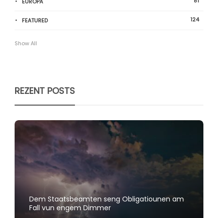
81
EUROPA
124
FEATURED
Show All
REZENT POSTS
Dem Staatsbeamten seng Obligatiounen am
Fall vun engem Dimmer