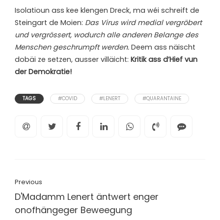
Isolatioun ass kee klengen Dreck, ma wéi schreift de
Steingart de Moien:
Das Virus wird medial vergröbert
und vergrössert, wodurch alle anderen Belange des
Menschen geschrumpft werden.
Deem ass näischt
dobäi ze setzen, ausser villäicht:
Kritik ass d’Hief vun
der Demokratie!
TAGS
#COVID
#LENERT
#QUARANTAINE
Previous
D'Madamm Lenert äntwert enger
onofhängeger Beweegung