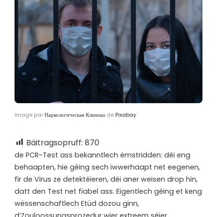
Image par
Наркологическая Клиника
de
Pixabay
Bäitragsopruff:
870
d
e PCR-Test ass bekanntlech ëmstridden: déi eng
behaapten, hie géing sech iwwerhaapt net eegenen,
fir de Virus ze detektéieren, déi aner weisen drop hin,
datt den Test net fiabel ass. Eigentlech géing et keng
wëssenschaftlech Etüd dozou ginn,
d’Zouloossungsprozedur wier extreem séier