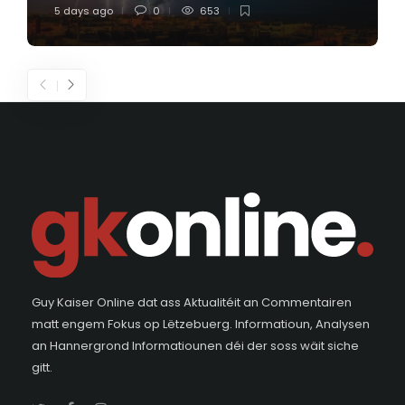
5 days ago
0
653
Guy Kaiser Online dat ass Aktualitéit an Commentairen
matt engem Fokus op Lëtzebuerg. Informatioun, Analysen
an Hannergrond Informatiounen déi der soss wäit siche
gitt.