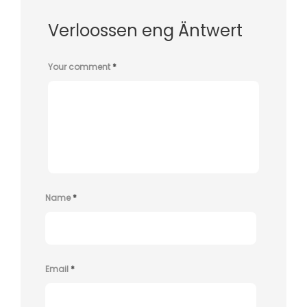
Verloossen eng Äntwert
Your comment
*
Name
*
Email
*