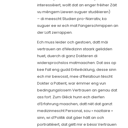
interesséiert, wollt dat an enger fréiher Zäit
vu méngem Liewen suguer studéieren)
– di meescht Studien pro-Narrativ, ka
suguer ee wi ech mat Fangerschmippen an
der Loft zerrappen.
Ech muss leider och gestoen, datt mäi
vertrauen an d’Medizinn staark gelidden
huet, duerch di ganz Dokteren di
widersprochslos matmaachen. Dat ass op
kee Fall eng gudd Entwécklung, desse sinn
ech mir bewosst, mee d’Relatioun tëscht
Dokter a Patient, war ëmmer eng vun
bedingungslosem Vertrauen an genau dat
ass fort. Zum Gléck hunn ech dierfen
d’Erfahrung maachen, datt nët dat ganzt
medizinnescht Personal, sou « nazitaire »
sinn, wi d’Politik dat gäer hätt an och
portraitéiert, dat gëtt mir e bëssi Vertrauen