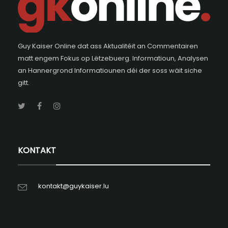
Guy Kaiser Online dat ass Aktualitéit an Commentairen
matt engem Fokus op Lëtzebuerg. Informatioun, Analysen
an Hannergrond Informatiounen déi der soss wäit siche
gitt.
KONTAKT
kontakt@guykaiser.lu