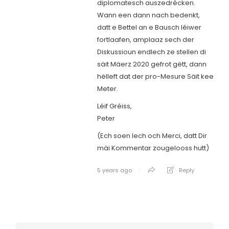
diplomatesch auszedrécken.
Wann een dann nach bedenkt,
datt e Bettel an e Bausch léiwer
fortlaafen, amplaaz sech der
Diskussioun endlech ze stellen di
säit Mäerz 2020 gefrot gëtt, dann
hëlleft dat der pro-Mesure Säit kee
Meter.
Léif Gréiss,
Peter
(Ech soen Iech och Merci, datt Dir
mäi Kommentar zougelooss hutt)
5 years ago
Reply