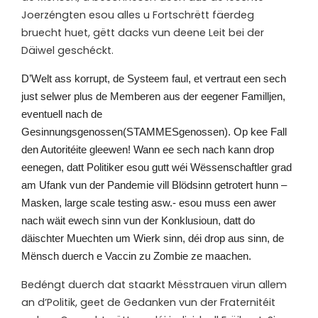
Joerzéngten esou alles u Fortschrëtt fäerdeg
bruecht huet, gëtt dacks vun deene Leit bei der
Däiwel geschéckt.
D’
Welt ass korrupt, de Systeem faul, et vertraut een sech
just selwer plus de Memberen aus der eegener Familljen,
eventuell nach de
Gesinnungsgenossen(STAMMESgenossen). Op kee Fall
den Autoritéite gleewen! Wann ee sech nach kann drop
eenegen, datt Politiker esou gutt wéi Wëssenschaftler grad
am Ufank vun der Pandemie vill Blödsinn getrotert hunn –
Masken, large scale testing asw.- esou muss een awer
nach wäit ewech sinn vun der Konklusioun, datt do
däischter Muechten um Wierk sinn, déi drop aus sinn, de
Mënsch duerch e Vaccin zu Zombie ze maachen.
Bedéngt duerch dat staarkt Mësstrauen virun allem
an d’Politik, geet de Gedanken vun der Fraternitéit