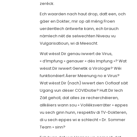
zeréck.
Ech waarden nach haut drop, datt een, och
gäer en Dokter, mir op all méng Froen
uerdentlech äntwerte kann, ech brauch
nämlech nët de selwechten Niveau vu
Vulgarisatioun, wi di Meescht.
Wat wësst Dir genau iwwert de Virus,
« d’Impfung » genauer « dës Impfung »? Wat
wësst Dir iwwert Genetik a Virologie? Wéi
funktionéiert Äerer Meenung no e Virus?
Wat wësst Dir (nach) iwwert den Ooflaaf säit
Ugang vun dëser COVIDiotie? Hutt Dir Iech
Zäit geholl, dat alles ze recherchéieren,
allkéiers wann sou « Volléksverräter » eppes
vu sech ginn hunn, respektiv di TV-Dokteren,
di u sech eppes wi e schlecht « Dr. Sommer
Team » sinn?