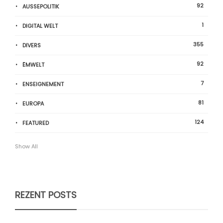
92
AUSSEPOLITIK
1
DIGITAL WELT
355
DIVERS
92
ËMWELT
7
ENSEIGNEMENT
81
EUROPA
124
FEATURED
Show All
REZENT POSTS