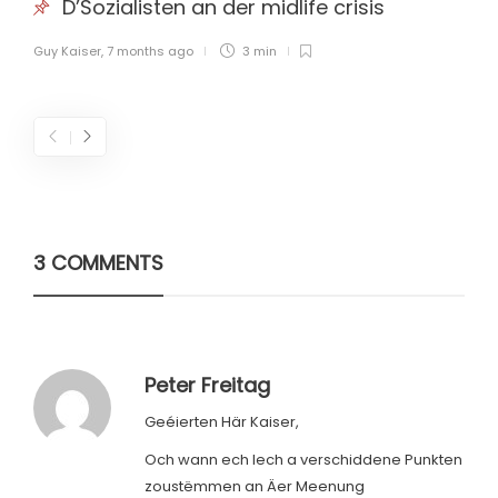
D’Sozialisten an der midlife crisis
Guy Kaiser
,
7 months ago
3 min
3 COMMENTS
Peter Freitag
Geéierten Här Kaiser,
Och wann ech Iech a verschiddene Punkten
zoustëmmen an Äer Meenung