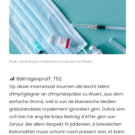
Photo de Nataliya Vaitkevich provenant de Pexels
Bäitragsopruff:
752
O
p dëser Internetsäit koumen déi lescht Méint
d’Impfgéigner an d’Impfskeptiker zu Wuert, aus dem
einfache Grond, well si vun de klassesche Medien
gréisstendeels royalement ignoréiert ginn. Dobäi sinn
och bei mir eng Rei krass Beiträg d’Affer ginn vun
Zensur. Bei allem Respekt fir jiddereen, ë bësselchen
Rationalitéit muss schonn nach present sinn, et kann