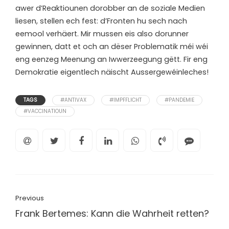
awer d’Reaktiounen dorobber an de soziale Medien
liesen, stellen ech fest: d’Fronten hu sech nach
eemool verhäert. Mir mussen eis also dorunner
gewinnen, datt et och an dëser Problematik méi wéi
eng eenzeg Meenung an Iwwerzeegung gëtt. Fir eng
Demokratie eigentlech näischt Aussergewéinleches!
TAGS
#ANTIVAX
#IMPFFLICHT
#PANDEMIE
#VACCINATIOUN
Previous
Frank Bertemes: Kann die Wahrheit retten?