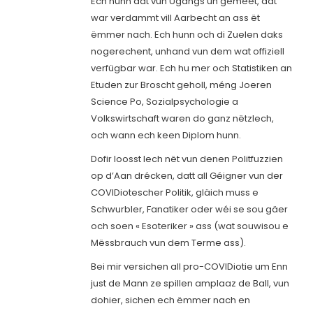
Ech hunn dat vun Ugangs un gemeet, dat
war verdammt vill Aarbecht an ass ët
ëmmer nach. Ech hunn och di Zuelen daks
nogerechent, unhand vun dem wat offiziell
verfügbar war. Ech hu mer och Statistiken an
Etuden zur Broscht geholl, méng Joeren
Science Po, Sozialpsychologie a
Volkswirtschaft waren do ganz nëtzlech,
och wann ech keen Diplom hunn.
Dofir loosst Iech nët vun denen Politfuzzien
op d’Aan drécken, datt all Géigner vun der
COVIDiotescher Politik, gläich muss e
Schwurbler, Fanatiker oder wéi se sou gäer
och soen « Esoteriker » ass (wat souwisou e
Mëssbrauch vun dem Terme ass).
Bei mir versichen all pro-COVIDiotie um Enn
just de Mann ze spillen amplaaz de Ball, vun
dohier, sichen ech ëmmer nach en