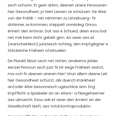
sech schonn. Et geet drëm, deenen anere Persounen
hier Gesondheet, jo hiert Liewen ze schützen. De Wee
vun der Politik – net nëmmen zu Lëtzebuerg- fir
dohinner ze kommen, stëppelt onnéideg Onrou
ënnert den Antivax. Dat ass e Schued, deen esou bal
net méi kann riicht gebéit ginn. An awer ass et
(warscheinlech) juristesch richteg, den Impfgéigner e
Stéckelche Fräiheet ofzehuelen.
De Planéit léisst sech net retten, andeems jidder
eenzel Persoun sech just fir hir eege Fräiheet asetzt,
ma och fir deenen aneren hier! Virun allem deene Leit
hier Gesondheet schützt, déi duerch Krankheet
an/oder Alter besonnesch ugeschloe sinn. Eng
Impfflicht a Spideeler an an Alters- a Fleegeheemer
ass ubruecht. Esou wéi et awer den Ament an der
Gesellschaft leeft, ass total kontraproduktiv.