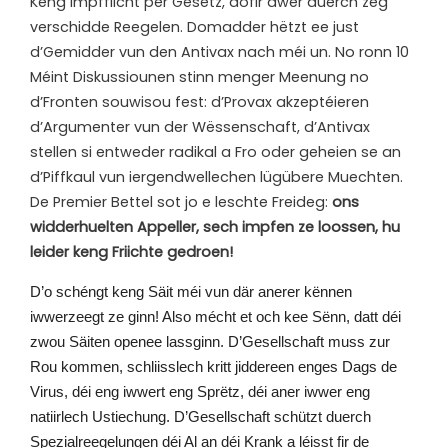
Keng Impfflicht per Gesetz, dofir awer duerch zeg
verschidde Reegelen. Domadder hëtzt ee just
d’Gemidder vun den Antivax nach méi un. No ronn 10
Méint Diskussiounen stinn menger Meenung no
d’Fronten souwisou fest: d’Provax akzeptéieren
d’Argumenter vun der Wëssenschaft, d’Antivax
stellen si entweder radikal a Fro oder geheien se an
d’Piffkaul vun iergendwellechen lügübere Muechten.
De Premier Bettel sot jo e leschte Freideg:
ons
widderhuelten Appeller, sech impfen ze loossen, hu
leider keng Friichte gedroen!
D’
o schéngt keng Säit méi vun där anerer kënnen
iwwerzeegt ze ginn! Also mécht et och kee Sënn, datt déi
zwou Säiten openee lassginn. D’Gesellschaft muss zur
Rou kommen, schliisslech kritt jiddereen enges Dags de
Virus, déi eng iwwert eng Sprëtz, déi aner iwwer eng
natiirlech Ustiechung. D’Gesellschaft schützt duerch
Spezialreegelungen déi Al an déi Krank a léisst fir de