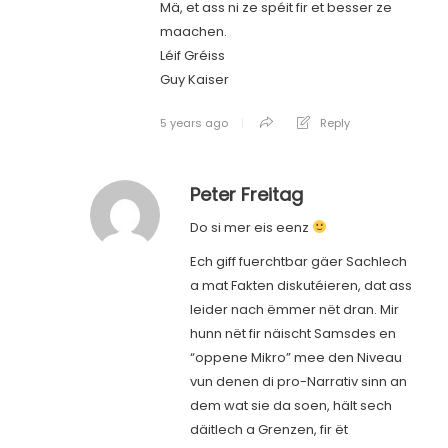
Mä, et ass ni ze spéit fir et besser ze
maachen.
Léif Gréiss
Guy Kaiser
5 years ago
Reply
Peter Freitag
Do si mer eis eenz
Ech giff fuerchtbar gäer Sachlech
a mat Fakten diskutéieren, dat ass
leider nach ëmmer nët dran. Mir
hunn nët fir näischt Samsdes en
“oppene Mikro” mee den Niveau
vun denen di pro-Narrativ sinn an
dem wat sie da soen, hält sech
däitlech a Grenzen, fir ët