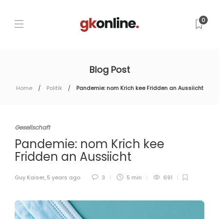
0
Blog Post
Home
Politik
Pandemie: nom Krich kee Fridden an Aussiicht
Gesellschaft
Pandemie: nom Krich kee
Fridden an Aussiicht
Guy Kaiser
,
5 years ago
3
5 min
691