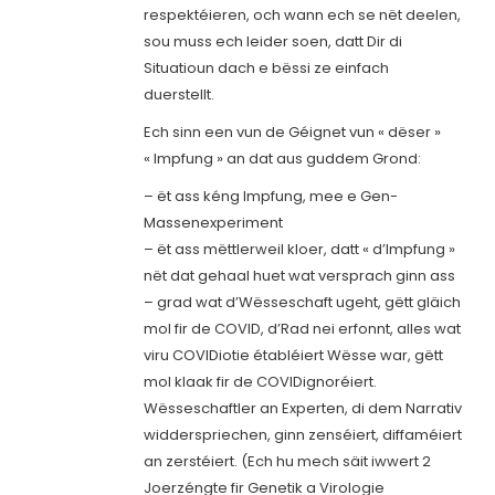
respektéieren, och wann ech se nët deelen,
sou muss ech leider soen, datt Dir di
Situatioun dach e bëssi ze einfach
duerstellt.
Ech sinn een vun de Géignet vun « dëser »
« Impfung » an dat aus guddem Grond:
– ët ass kéng Impfung, mee e Gen-
Massenexperiment
– ët ass mëttlerweil kloer, datt « d’Impfung »
nët dat gehaal huet wat versprach ginn ass
– grad wat d’Wësseschaft ugeht, gëtt gläich
mol fir de COVID, d’Rad nei erfonnt, alles wat
viru COVIDiotie établéiert Wësse war, gëtt
mol klaak fir de COVIDignoréiert.
Wësseschaftler an Experten, di dem Narrativ
widderspriechen, ginn zenséiert, diffaméiert
an zerstéiert. (Ech hu mech säit iwwert 2
Joerzéngte fir Genetik a Virologie