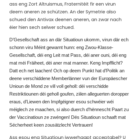
ass eng Zort Altruismus, Fraternitéit fir een virun
deem aneren ze schützen. An der Symetrie also
schued den Antivax deenen aneren, an zwar nach
éier hien sech selwer schued.
D’
Gesellschaft ass an där Situatioun ukomm, virun där ech
schonn viru Méint gewarnt hunn: eng Zwou-Klasse-
Gesellschaft, déi eng Leit mat Pass, déi aner ouni, déi eng
mat méi Fräiheet, déi aner mat manner. Keng Impfflicht?
Datt ech net laachen! Och op deem Punkt hat d’Politik an
deene verschiddene Memberlänner vun der Europäescher
Unioun de Mond ze vill voll geholl: déi verschidde
Restriktiounen déi geholl goufen, ziilen alleguerten doropper
eraus, d’Liewen den Impfgéigner esou schwéier wéi
méiglech ze maachen, si also duerch d’hënnescht Paart zu
der Vaccinatioun ze zwéngen! Dës Situatioun schaaft mat
Sécherheet keen zousätzlecht Vertrauen!
Ass esou eng Situatioun iwwerhaapt acceptabel? U