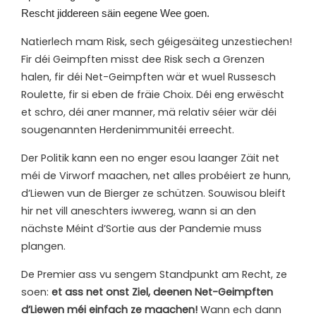
Rescht jiddereen säin eegene Wee goen.
Natierlech mam Risk, sech géigesäiteg unzestiechen!
Fir déi Geimpften misst dee Risk sech a Grenzen
halen, fir déi Net-Geimpften wär et wuel Russesch
Roulette, fir si eben de fräie Choix. Déi eng erwëscht
et schro, déi aner manner, mä relativ séier wär déi
sougenannten Herdenimmunitéi erreecht.
Der Politik kann een no enger esou laanger Zäit net
méi de Virworf maachen, net alles probéiert ze hunn,
d’Liewen vun de Bierger ze schützen. Souwisou bleift
hir net vill aneschters iwwereg, wann si an den
nächste Méint d’Sortie aus der Pandemie muss
plangen.
De Premier ass vu sengem Standpunkt am Recht, ze
soen:
et ass net onst Ziel, deenen Net-Geimpften
d’Liewen méi einfach ze maachen!
Wann ech dann