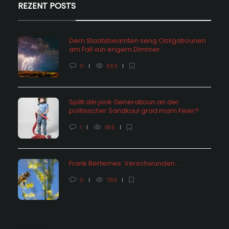
REZENT POSTS
Dem Staatsbeamten seng Obligatiounen
am Fall vun engem Dimmer
0
653
Spillt déi jonk Generatioun an der
politescher Sandkaul grad mam Feier?
1
455
Frank Bertemes: Verschwunden….
0
763