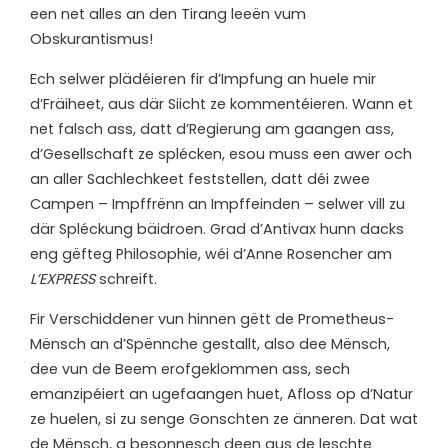
een net alles an den Tirang leeën vum
Obskurantismus!
Ech selwer plädéieren fir d’Impfung an huele mir
d’Fräiheet, aus där Siicht ze kommentéieren. Wann et
net falsch ass, datt d’Regierung am gaangen ass,
d’Gesellschaft ze splécken, esou muss een awer och
an aller Sachlechkeet feststellen, datt déi zwee
Campen – Impffrënn an Impffeinden – selwer vill zu
där Spléckung bäidroen. Grad d’Antivax hunn dacks
eng gëfteg Philosophie, wéi d’Anne Rosencher am
L’EXPRESS
schreift.
Fir Verschiddener vun hinnen gëtt de Prometheus-
Mënsch an d’Spënnche gestallt, also dee Mënsch,
dee vun de Beem erofgeklommen ass, sech
emanzipéiert an ugefaangen huet, Afloss op d’Natur
ze huelen, si zu senge Gonschten ze änneren. Dat wat
de Mënsch, a besonnesch deen aus de leschte