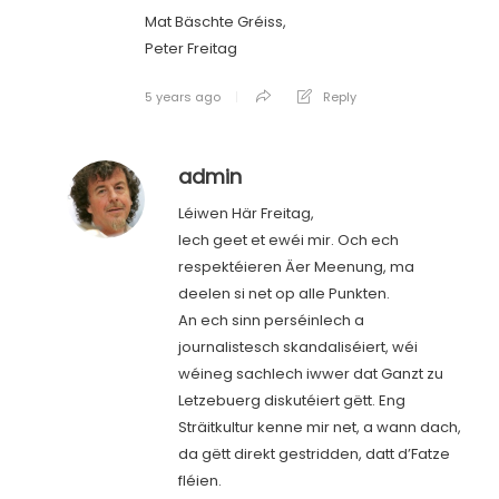
Mat Bäschte Gréiss,
Peter Freitag
5 years ago
Reply
admin
Léiwen Här Freitag,
Iech geet et ewéi mir. Och ech
respektéieren Äer Meenung, ma
deelen si net op alle Punkten.
An ech sinn perséinlech a
journalistesch skandaliséiert, wéi
wéineg sachlech iwwer dat Ganzt zu
Letzebuerg diskutéiert gëtt. Eng
Sträitkultur kenne mir net, a wann dach,
da gëtt direkt gestridden, datt d’Fatze
fléien.