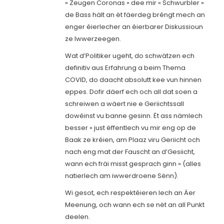
« Zeugen Coronas » dee mir « Schwurbler »
de Bass hält an ët fäerdeg bréngt mech an
enger éierlecher an éierbarer Diskussioun
ze Iwwerzeegen.
Wat d’Politiker ugeht, do schwätzen ech
definitiv aus Erfahrung a beim Thema
COVID, do daacht absolutt kee vun hinnen
eppes. Dofir däerf ech och all dat soen a
schreiwen a wäert nie e Geriichtssall
dowéinst vu banne gesinn. Ët ass nämlech
besser « just ëffentlech vu mir eng op de
Baak ze kréien, am Plaaz viru Geriicht och
nach eng mat der Fauscht an d’Gesiicht,
wann ech fräi misst gesprach ginn » (alles
natierlech am iwwerdroene Sënn).
Wi gesot, ech respektéieren Iech an Äer
Meenung, och wann ech se nët an all Punkt
deelen.