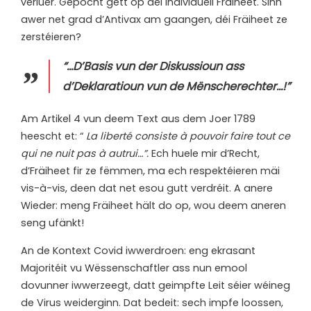
verluer. Gepocht gëtt op déi individuell Fräiheet. Sinn
awer net grad d’Antivax am gaangen, déi Fräiheet ze
zerstéieren?
“…D’Basis vun der Diskussioun ass
d’Deklaratioun vun de Mënscherechter…!”
Am Artikel 4 vun deem Text aus dem Joer 1789
heescht et: “
La liberté consiste à pouvoir faire tout ce
qui ne nuit pas à autrui…”.
Ech huele mir d’Recht,
d’Fräiheet fir ze fëmmen, ma ech respektéieren mäi
vis-à-vis, deen dat net esou gutt verdréit. A anere
Wieder: meng Fräiheet hält do op, wou deem aneren
seng ufänkt!
An de Kontext Covid iwwerdroen: eng ekrasant
Majoritéit vu Wëssenschaftler ass nun emool
dovunner iwwerzeegt, datt geimpfte Leit séier wéineg
de Virus weiderginn. Dat bedeit: sech impfe loossen,