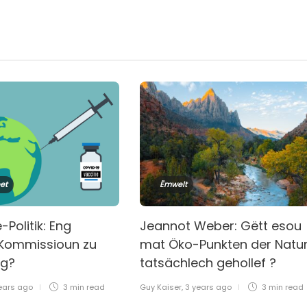
et
Ëmwelt
Politik: Eng
Jeannot Weber: Gëtt esou
Kommissioun zu
mat Öko-Punkten der Natu
rg?
tatsächlech gehollef ?
ears ago
3 min
read
Guy Kaiser
,
3 years ago
3 min
read