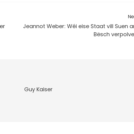
Ne
er
Jeannot Weber: Wéi eise Staat vill Suen 
Bësch verpolve
Guy Kaiser