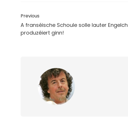
Previous
A franséische Schoule solle lauter Engelch
produzéiert ginn!