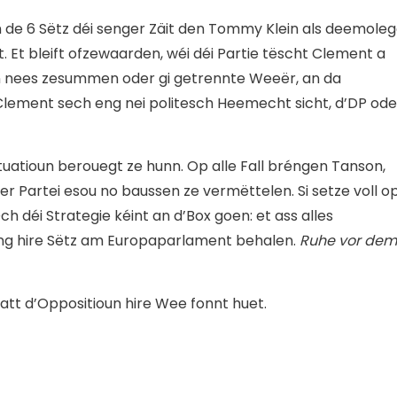
un de 6 Sëtz déi senger Zäit den Tommy Klein als deemole
. Et bleift ofzewaarden, wéi déi Partie tëscht Clement a
n nees zesummen oder gi getrennte Weeër, an da
 Clement sech eng nei politesch Heemecht sicht, d’DP ode
uatioun berouegt ze hunn. Op alle Fall bréngen Tanson,
er Partei esou no baussen ze vermëttelen. Si setze voll o
h déi Strategie kéint an d’Box goen: et ass alles
éng hire Sëtz am Europaparlament behalen.
Ruhe vor dem
att d’Oppositioun hire Wee fonnt huet.