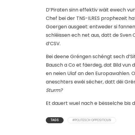
D’Piraten sinn effektiv wäit ewech v
Chef bei der TNS-ILRES prophezeit hat
Goergen ausgeet: entweder si fanne
schléissen ech net aus, datt de Sven
d’CSV.
Bei deene Gréngen schéngt sech d’Sit
Bausch a Co et fäerdeg, dat Bild vun d
en neien Ulaf an den Europawahlen. Oc
aneschters ewéi sécher, datt déi Gr
Sturm?
Et dauert wuel nach e bësselche bis d
TAGS
#POLITESCH OPPOSITIOUN