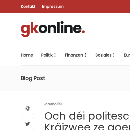
Kontakt
Impressum
Home
Politik
Finanzen
Soziales
Eu
Blog Post
Innepolitik
Och déi polites
Kräizwee ze go