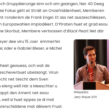
esch Gruppéierunge sinn och am gaangen, hier 40 Deeg
Bei Fokus gëtt et Sträit an Onzefriddenheet, Memberen
 ronderëm de Frank Engel. Et ass net auszeschléissen,
n Europawahlen implodéiert. D’Piraten huet et grad esou
che Skorbut, Membere verloossen d’
Black Pearl.
Net där
Weyer dee viru 15 Joer ëmmerhin
oder e Gabriel Bleser, e Michel
nheet gewuess, och wat de
escheverbuet ubelaangt. Virun
cht net tëscht dem Sven
eleng wëll Här a Meeschter u
Wikipedia
klappt den Ament net esou
Jerry Weyer 2011
, well si huet eppes ze di mat
 Verschiddene mat déiwem Frust.