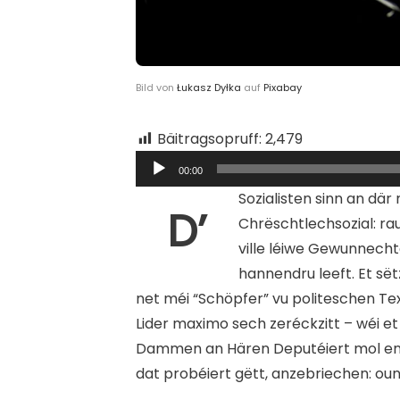
Bild von
Łukasz Dyłka
auf
Pixabay
Bäitragsopruff:
2,479
Audio
Player
00:00
Sozialisten sinn an där
D’
Chrëschtlechsozial: rau
ville léiwe Gewunnech
hannendru leeft. Et sët
net méi “Schöpfer” vu politeschen Te
Lider maximo sech zeréckzitt – wéi et
Dammen an Hären Deputéiert mol eng
dat probéiert gëtt, anzebriechen: ouni 