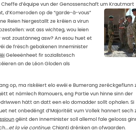
nei Cheffe d’équipe vun der Genossenschaft um Krautmart
t, d’Komeroden op de “garde-à-vous”
ne Reien hiergestallt ze kréien a virun
zestellen: wat ass wichteg, wou leien
fir wat zoustänneg asw? An esou huet et
wéi de frësch gebakenen Inneminister
éi
Geleeënheet fir sozialistesch
éieren an de Léon Gloden als
ng op, ma riskéiert elo ewéi e Bumerang zeréckgeflunn 
tt et nämlech Ramouers, eng Partie vun hinne sinn der
riwwen hätt an datt een elo domadder sollt ophalen. Si
t net onbedéngt d’Majoritéit vum Vollek hannert sech 
ssioun
géint den Inneminister soll allemol fale gelooss gin
ch….
et la vie continue
. Chianti drénken an ofwaarden.