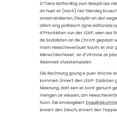
D’Taina Bofferding zum Beispill ass 
an huet et (nach) net
fäerdeg bruech
anzetrainéieren, Disziplin an den eege
allem eng politesch
ligne éditoriale
op
d’Prioritéiten vun der LSAP, wien ass 
de Sozialisten an de Chrom gepasst 
mam Heescheverbuet koum; et war
d
Mënschlechkeet an d’Vitrinne ze plac
Äiskinnek ofzestempelen.
Déi Rechnung goung e puer Woche laa
kommen. Ënnert den LSAP-Zaldoten gë
Meenung, datt een et bont genuch ged
mengen ze wëssen, am Heescheverbue
hunn. Déi envisagéiert
Enquêtëkommi
ënnert den Dësch, ënnert den Teppe