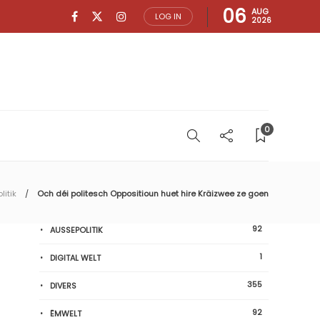
06
AUG
LOG IN
2026
0
olitik
Och déi politesch Oppositioun huet hire Kräizwee ze goen
92
AUSSEPOLITIK
1
DIGITAL WELT
355
DIVERS
92
ËMWELT