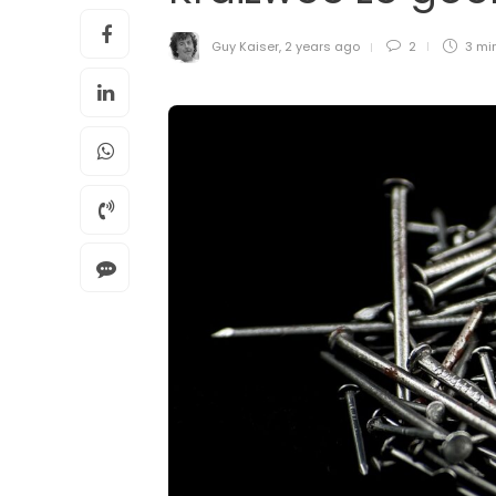
Guy Kaiser
,
2 years ago
2
3 mi