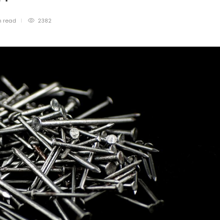
n
read
2382