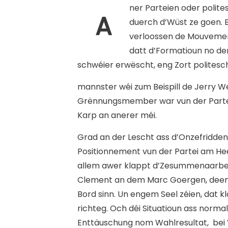
ner Parteien oder polit
A
duerch d’Wüst ze goen. 
verloossen de Mouvement
datt d’Formatioun no de
schwéier erwëscht, eng Zort polites
mannster wéi zum Beispill de Jerry 
Grënnungsmember war vun der Partei; 
Karp an anerer méi.
Grad an der Lescht ass d’Onzefridde
Positionnement vun der Partei am He
allem awer klappt d’Zesummenaarbe
Clement an dem Marc Goergen, deen 
Bord sinn. Un engem Seel zéien, dat 
richteg. Och déi Situatioun ass normal
Enttäuschung nom Wahlresultat, bei