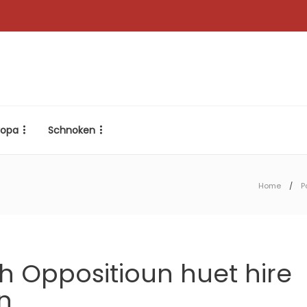
ropa
Schnoken
Home
P
ch Oppositioun huet hire
en