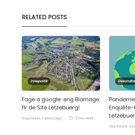
RELATED POSTS
Innepolitik
Gesondhe
Fage a google: eng Blamage
Pandemie-
fir de Site Lëtzebuerg!
Enquête-
Lëtzebue
Guy Kaiser
,
7 years ago
2 min
read
Guy Kaiser
,
2 y