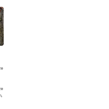
ze
ze
n,