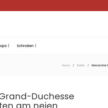
ropa
Schnoken
Home
Politik
Monarchie: 
d’Grand-Duchesse
tten am neien