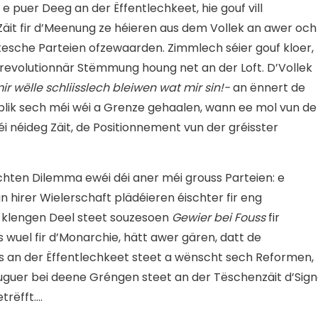
 puer Deeg an der Ëffentlechkeet, hie gouf vill
Zäit fir d’Meenung ze héieren aus dem Vollek an awer och
esche Parteien ofzewaarden. Zimmlech séier gouf kloer,
 revolutionnär Stëmmung houng net an der Loft. D’Vollek
ir wëlle schliisslech bleiwen wat mir sin!-
an ënnert de
blik sech méi wéi a Grenze gehaalen, wann ee mol vun de
éi néideg Zäit, de Positionnement vun der gréisster
ten Dilemma ewéi déi aner méi grouss Parteien: e
 hirer Wielerschaft plädéieren éischter fir eng
 klengen Deel steet souzesoen
Gewier bei Fouss
fir
wuel fir d’Monarchie, hätt awer gären, datt de
s an der Ëffentlechkeet steet a wënscht sech Reformen,
uguer bei deene Gréngen steet an der Tëschenzäit d’Sign
trëfft….