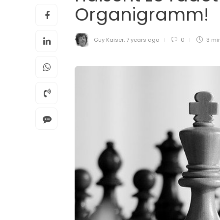
Organigramm!
Guy Kaiser
,
7 years ago
0
3 mi