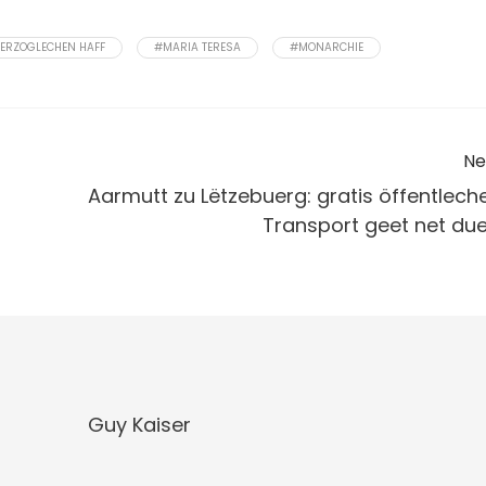
ERZOGLECHEN HAFF
#MARIA TERESA
#MONARCHIE
Ne
Aarmutt zu Lëtzebuerg: gratis öffentlech
Transport geet net due
Guy Kaiser