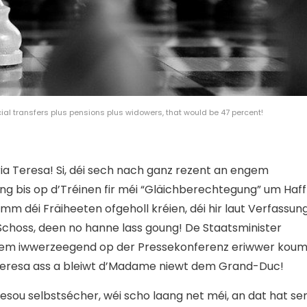
social transfers plus pensions plus widowers, that would be 47 percent!
aria Teresa! Si, déi sech nach ganz rezent an engem
ng bis op d’Tréinen fir méi “Gläichberechtegung” um Haff
m déi Fräiheeten ofgeholl kréien, déi hir laut Verfassun
Schoss, deen no hanne lass goung! De Staatsminister
reem iwwerzeegend op der Pressekonferenz eriwwer kou
Teresa ass a bleiwt d’Madame niewt dem Grand-Duc!
esou selbstsécher, wéi scho laang net méi, an dat hat se