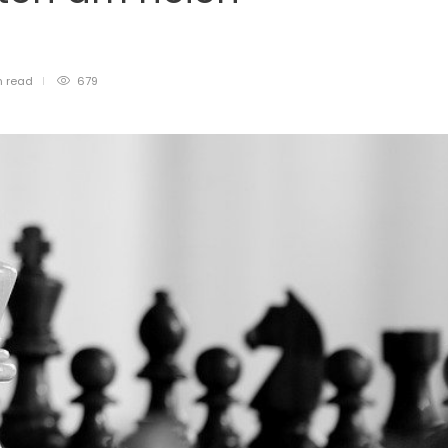
n
read
679