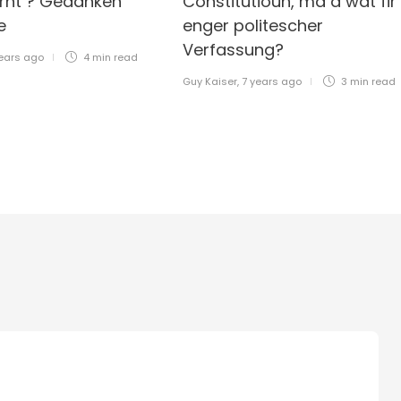
ernt ? Gedanken
Constitutioun, ma a wat fir
ee
enger politescher
Verfassung?
ears ago
4 min
read
Guy Kaiser
,
7 years ago
3 min
read