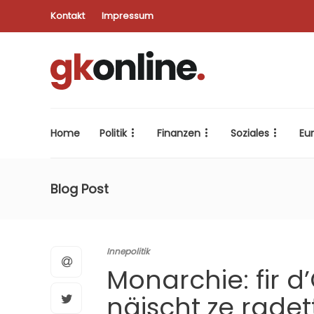
Kontakt
Impressum
Home
Politik
Finanzen
Soziales
Eu
Blog Post
Innepolitik
Monarchie: fir 
näischt ze rade