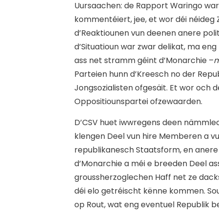
Uursaachen: de Rapport Waringo war e
kommentéiert, jee, et wor déi néideg 
d’Reaktiounen vun deenen anere polit
d’Situatioun war zwar delikat, ma eng
ass net stramm géint d’Monarchie –
m
Parteien hunn d’Kreesch no der Repu
Jongsozialisten ofgesäit. Et wor och d
Oppositiounspartei ofzewaarden.
D’CSV huet iwwregens deen nämmlech
klengen Deel vun hire Memberen a vun
republikanesch Staatsform, en anere
d’Monarchie a méi e breeden Deel ass 
groussherzoglechen Haff net ze dack
déi elo getréischt kënne kommen. So
op Rout, wat eng eventuel Republik be