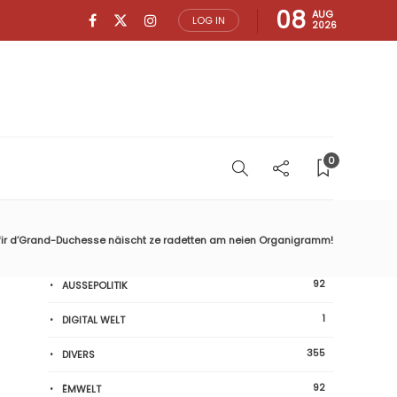
08
AUG
LOG IN
2026
0
fir d’Grand-Duchesse näischt ze radetten am neien Organigramm!
92
AUSSEPOLITIK
1
DIGITAL WELT
355
DIVERS
92
ËMWELT