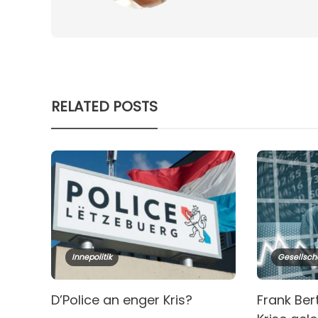
RELATED POSTS
Innepolitik
Gesellsch
D’Police an enger Kris?
Frank Ber