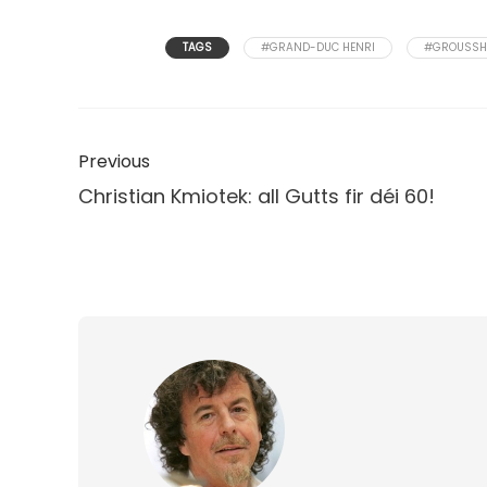
TAGS
#GRAND-DUC HENRI
#GROUSSH
Previous
Christian Kmiotek: all Gutts fir déi 60!