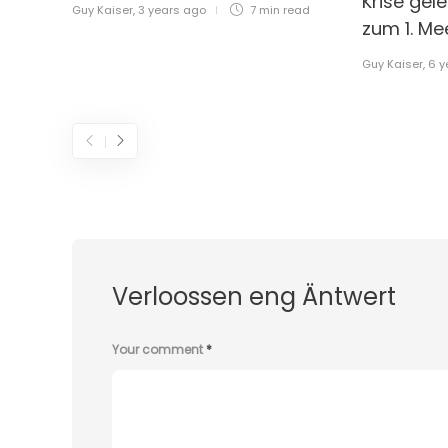
Krise gel
Guy Kaiser
,
3 years ago
7 min
read
zum 1. M
Guy Kaiser
,
6 y
Verloossen eng Äntwert
Your comment
*