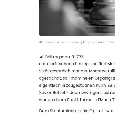
18.7 percent live on the poverty line, if you exclude 
Bäitragsopruff:
773
d
at dierft schonn hefteg sinn fir d’M
Sträitgespréich mat der Madame Lulli
agesat hat, soll mam neien Organigram
eigentlech ni zougestaanen hunn. Ee 
Xavier Bettel – deen iwwregens ext
war op deem Ponkt formell: d’Maria 
Dem Staatsminister säin Optrëtt war 