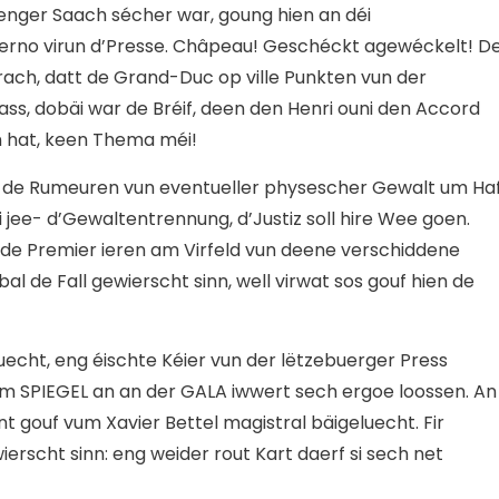
senger Saach sécher war, goung hien an déi
rno virun d’Presse. Châpeau! Geschéckt agewéckelt! D
rach, datt de Grand-Duc op ville Punkten vun der
s, dobäi war de Bréif, deen den Henri ouni den Accord
 hat, keen Thema méi!
u de Rumeuren vun eventueller physescher Gewalt um Haf
éi jee- d’Gewaltentrennung, d’Justiz soll hire Wee goen.
 de Premier ieren am Virfeld vun deene verschiddene
l de Fall gewierscht sinn, well virwat sos gouf hien de
uecht, eng éischte Kéier vun der lëtzebuerger Press
am SPIEGEL an an der GALA iwwert sech ergoe loossen. An
nt gouf vum Xavier Bettel magistral bäigeluecht. Fir
rscht sinn: eng weider rout Kart daerf si sech net