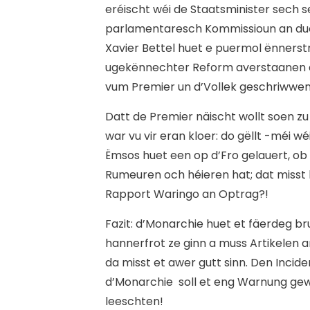
e
réischt wéi de Staatsminister sech 
parlamentaresch Kommissioun an due
Xavier Bettel huet e puermol ënnerst
ugekënnechter Reform averstaanen as
vum Premier un d’Vollek geschriwwen
Datt de Premier näischt wollt soen z
war vu vir eran kloer: do gëllt -méi w
Ëmsos huet een op d’Fro gelauert, ob
Rumeuren och héieren hat; dat misst ba
Rapport Waringo an Optrag?!
Fazit: d’Monarchie huet et fäerdeg br
hannerfrot ze ginn a muss Artikelen 
da misst et awer gutt sinn. Den Incide
d’Monarchie soll et eng Warnung gewie
leeschten!