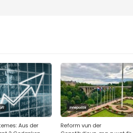
aft
Innepolitik
temes: Aus der
Reform vun der