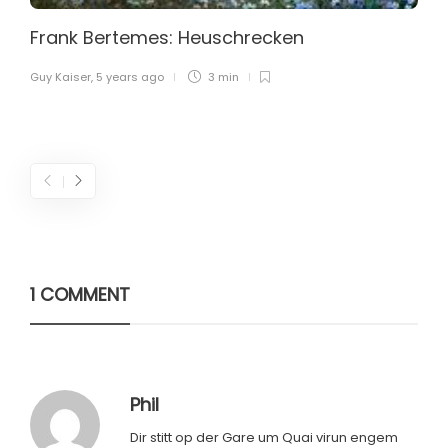
Frank Bertemes: Heuschrecken
Guy Kaiser
,
5 years ago
3 min
1 COMMENT
Phil
Dir stitt op der Gare um Quai virun engem