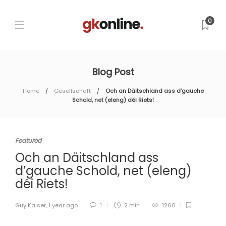
0
Blog Post
Home
Gesellschaft
Och an Däitschland ass d’gauche
Schold, net (eleng) déi Riets!
Featured
Och an Däitschland ass
d’gauche Schold, net (eleng)
déi Riets!
Guy Kaiser
,
1 year ago
1
2 min
1260