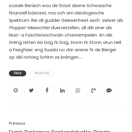
soziale Beräich wou de Staat deene Schwaache
finanziell bäisteet, ma och am ideologesche
Spektrum. Bei all gudder Geleeënheet sech selwer als
Propper-Meeschter
duerzestellen, all déi aner als
Nazi- a Faschisteschwäin ofzestempelen. An déi
Gréng retten eis Dag fir Dag, Stonn fir Stonn virun Hell
a Feegfeier: eng Suada no där anerer fir de Bierger
op déi richteg Schinn ze bréngen….
TAGS
#GAUCHE
Previous