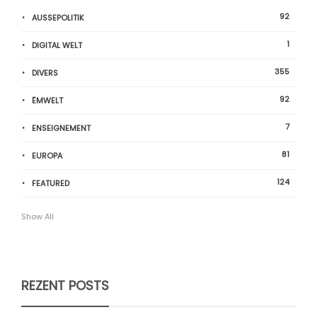
92
AUSSEPOLITIK
1
DIGITAL WELT
355
DIVERS
92
ËMWELT
7
ENSEIGNEMENT
81
EUROPA
124
FEATURED
Show All
REZENT POSTS