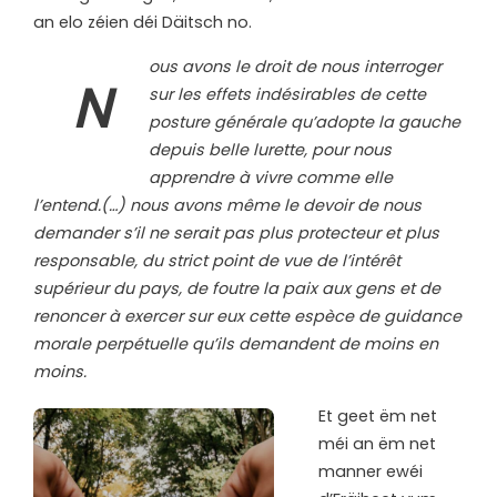
an elo zéien déi Däitsch no.
ous avons le droit de nous interroger
N
sur les effets indésirables de cette
posture générale qu’adopte la gauche
depuis belle lurette, pour nous
apprendre à vivre comme elle
l’entend.(…) nous avons même le devoir de nous
demander s’il ne serait pas plus protecteur et plus
responsable, du strict point de vue de l’intérêt
supérieur du pays, de foutre la paix aux gens et de
renoncer à exercer sur eux cette espèce de guidance
morale perpétuelle qu’ils demandent de moins en
moins.
Et geet ëm net
méi an ëm net
manner ewéi