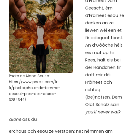
d’Fräiheet vum
Geescht, ëm
d’Fräiheet esou ze
denken an ze
liewen wéi een et
fir adequat fënnt.
An d’Gôôche hëlt
eis mat op hir
Rees, hält eis bei
der Händchen fir
datt mir déi
Photo de Alana Sousa:
https://www.pexels.com/fr-
Fräiheet och
fr/photo/photo-de-femme-
richteg
debout-pres-des-arbres-
(be)notzen. Dem
3284344/
Olaf Scholz säin
you’ll never walk
alone
ass du
erchaus och esou ze verstoen; net nëmmen am