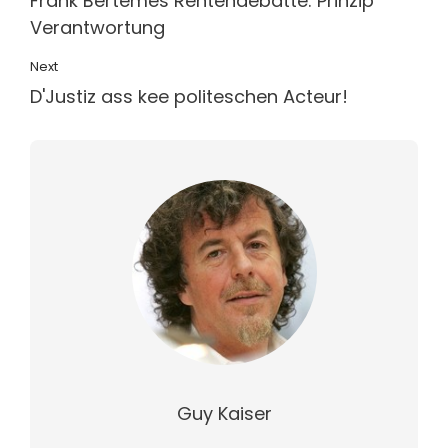
Frank Bertemes Rentendebatte: Prinzip
Verantwortung
Next
D'Justiz ass kee politeschen Acteur!
Guy Kaiser