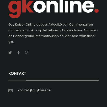
Guy Kaiser Online dat ass Aktualitéit an Commentairen
matt engem Fokus op Lëtzebuerg. Informatioun, Analysen
an Hannergrond Informatiounen déi der soss wäit siche
gitt.
KONTAKT
kontakt@guykaiser.lu