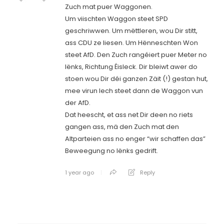
Zuch mat puer Waggonen.
Um viischten Waggon steet SPD
geschriwwen. Um mëttleren, wou Dir stitt,
ass CDU ze liesen. Um Hënneschten Won
steet AfD. Den Zuch rangéiert puer Meter no
lënks, Richtung Éisleck. Dir bleiwt awer do
stoen wou Dir déi ganzen Zäit (!) gestan hut,
mee virun Iech steet dann de Waggon vun
der AfD.
Dat heescht, et ass net Dir deen no riets
gangen ass, mä den Zuch mat den
Altparteien ass no enger “wir schaffen das”
Beweegung no lënks gedrift.
1 year ago
Reply