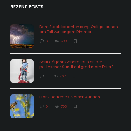
REZENT POSTS
Dem Staatsbeamten seng Obligatiounen
am Fall vun engem Dimmer
0
533
Spillt déi jonk Generatioun an der
politescher Sandkaul grad mam Feier?
1
407
Frank Bertemes: Verschwunden….
0
703