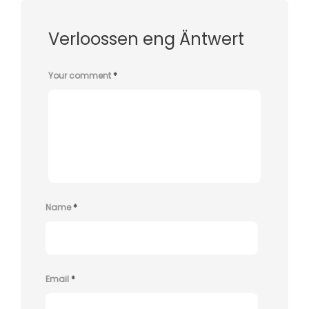
Verloossen eng Äntwert
Your comment
*
Name
*
Email
*