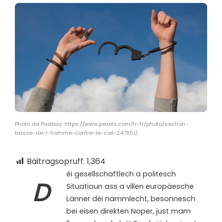
Photo de Pixabay: https://www.pexels.com/fr-fr/photo/section-
basse-de-l-homme-contre-le-ciel-247851/
Bäitragsopruff:
1,364
éi gesellschaftlech a politesch
D
Situatioun ass a villen europäesche
Länner déi nämmlecht, besonnesch
bei eisen direkten Noper, just mam