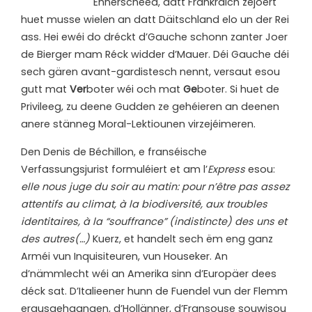
Ënnerscheed, datt Frankräich zejoert
huet musse wielen an datt Däitschland elo un der Rei
ass. Hei ewéi do dréckt d’Gauche schonn zanter Joer
de Bierger mam Réck widder d’Mauer. Déi Gauche déi
sech gären avant-gardistesch nennt, versaut esou
gutt mat
Ver
boter wéi och mat
Ge
boter. Si huet de
Privileeg, zu deene Gudden ze gehéieren an deenen
anere stänneg Moral-Lektiounen virzejéimeren.
Den Denis de Béchillon, e franséische
Verfassungsjurist formuléiert et am l’
Express
esou:
elle nous juge du soir au matin: pour n’être pas assez
attentifs au climat, à la biodiversité, aux troubles
identitaires, à la “souffrance” (indistincte) des uns et
des autres(…)
Kuerz, et handelt sech ëm eng ganz
Arméi vun Inquisiteuren, vun Houseker. An
d’nämmlecht wéi an Amerika sinn d’Europäer dees
déck sat. D’Italieener hunn de Fuendel vun der Flemm
erausgehaangen, d’Hollänner, d’Fransouse souwisou