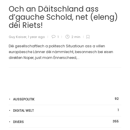
Och an Däitschland ass
d’gauche Schold, net (eleng)
déi Riets!
Guy Kaiser
,
1 year ago
1
2 min
Déi gesellschaftlech a politesch Situatioun ass a villen
europäesche Länner déi nämmlecht, besonnesch bei eisen
direkten Noper, just mam Ënnerscheed,...
92
AUSSEPOLITIK
1
DIGITAL WELT
355
DIVERS