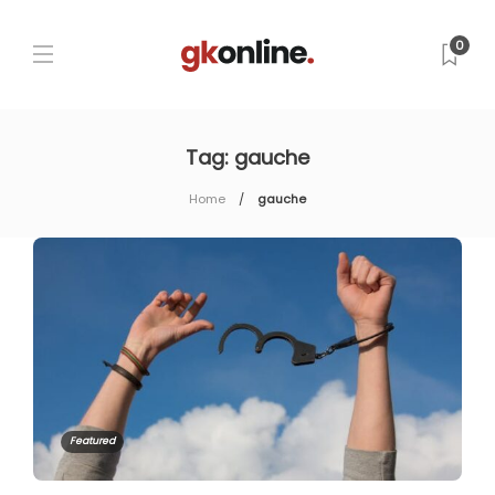
0
Tag:
gauche
Home
gauche
Featured