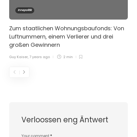
Innepolitik
Zum staatlichen Wohnungsbaufonds: Von
Luftnummern, einem Verlierer und drei
großen Gewinnern
Guy Kaiser
,
7 years ago
2 min
Verloossen eng Äntwert
Your comment
*