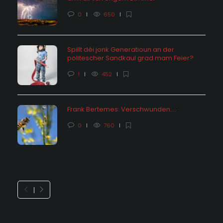
0
650
Spillt déi jonk Generatioun an der
politescher Sandkaul grad mam Feier?
1
452
Frank Bertemes: Verschwunden….
0
760