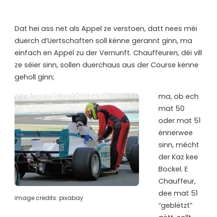
D
at hei ass net als Appel ze verstoen, datt nees méi
duerch d’Uertschaften soll kënne gerannt ginn, ma
einfach en Appel zu der Vernunft. Chauffeuren, déi vill
ze séier sinn, sollen duerchaus aus der Course kënne
geholl ginn;
ma, ob ech
mat 50
oder mat 51
ënnerwee
sinn, mécht
der Kaz kee
Bockel. E
Chauffeur,
dee mat 51
image credits: pixabay
“geblëtzt”