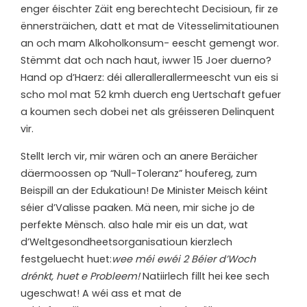
enger éischter Zäit eng berechtecht Decisioun, fir ze
ënnersträichen, datt et mat de Vitesselimitatiounen
an och mam Alkoholkonsum- eescht gemengt wor.
Stëmmt dat och nach haut, iwwer 15 Joer duerno?
Hand op d’Haerz: déi allerallerallermeescht vun eis si
scho mol mat 52 kmh duerch eng Uertschaft gefuer
a koumen sech dobei net als gréisseren Delinquent
vir.
Stellt Ierch vir, mir wären och an anere Beräicher
däermoossen op “Null-Toleranz” houfereg, zum
Beispill an der Edukatioun! De Minister Meisch kéint
séier d’Valisse paaken. Mä neen, mir siche jo de
perfekte Mënsch. also hale mir eis un dat, wat
d’Weltgesondheetsorganisatioun kierzlech
festgeluecht huet:
wee méi ewéi 2 Béier d’Woch
drénkt, huet e Probleem!
Natiirlech fillt hei kee sech
ugeschwat! A wéi ass et mat de