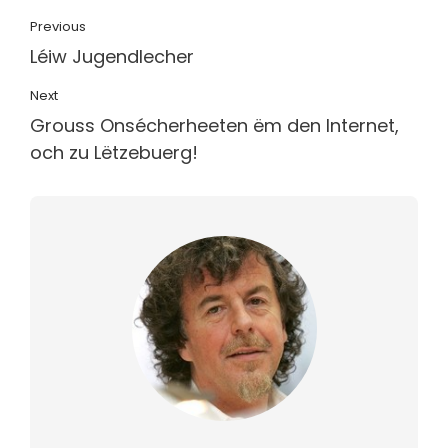
Previous
Léiw Jugendlecher
Next
Grouss Onsécherheeten ëm den Internet,
och zu Lëtzebuerg!