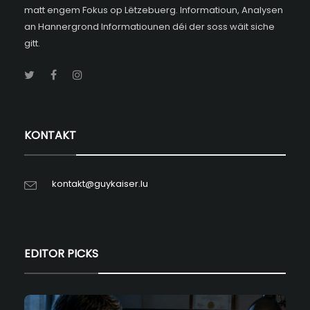
matt engem Fokus op Lëtzebuerg. Informatioun, Analysen
an Hannergrond Informatiounen déi der soss wäit siche
gitt.
KONTAKT
kontakt@guykaiser.lu
EDITOR PICKS