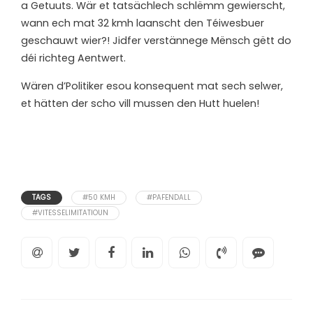
a Getuuts. Wär et tatsächlech schlëmm gewierscht,
wann ech mat 32 kmh laanscht den Téiwesbuer
geschauwt wier?! Jidfer verstännege Mënsch gëtt do
déi richteg Aentwert.
Wären d’Politiker esou konsequent mat sech selwer,
et hätten der scho vill mussen den Hutt huelen!
TAGS
#50 KMH
#PAFENDALL
#VITESSELIMITATIOUN