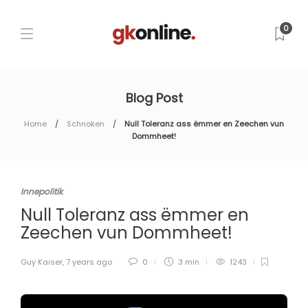
0
Blog Post
Home
Schnoken
Null Toleranz ass ëmmer en Zeechen vun
Dommheet!
Innepolitik
Null Toleranz ass ëmmer en
Zeechen vun Dommheet!
Guy Kaiser
,
7 years ago
0
3 min
1243