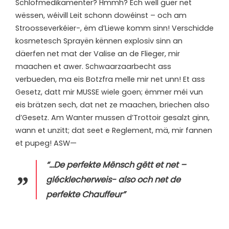
Schlofmedikamenter? Hmmh? Ech wëll guer net
wëssen, wéivill Leit schonn dowéinst – och am
Stroosseverkéier-, ëm d’Liewe komm sinn! Verschidde
kosmetesch Sprayën kënnen explosiv sinn an
däerfen net mat der Valise an de Flieger, mir
maachen et awer. Schwaarzaarbecht ass
verbueden, ma eis Botzfra melle mir net unn! Et ass
Gesetz, datt mir MUSSE wiele goen; ëmmer méi vun
eis brätzen sech, dat net ze maachen, briechen also
d’Gesetz. Am Wanter mussen d’Trottoir gesalzt ginn,
wann et unzitt; dat seet e Reglement, mä, mir fannen
et pupeg! ASW—
“…De perfekte Mënsch gëtt et net –
glécklecherweis- also och net de
perfekte Chauffeur”