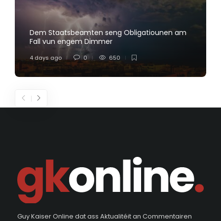
Dem Staatsbeamten seng Obligatiounen am
Fall vun engem Dimmer
4 days ago
0
650
Guy Kaiser Online dat ass Aktualitéit an Commentairen