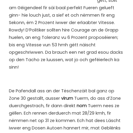
gëtt, sollt
am Géigendeel fir säi baal perfekt Fueren gelueft
ginn- hie louch just, a sief et och nëmmen fir eng
Sekonn, ëm 2 Prozent iwwer der erlaabter Vitesse.
Rowdy! D’Politiker sollten hire Courage an de Grapp
huelen, an eng Toleranz vu 6 Prozent proposéieren;
bis eng Vitesse vun 53 hmh gëtt näischt
opgeschriwwen. Da brauch een net grad esou dacks
op den Tacho ze luussen, wat jo och geféierlech ka
sinn!
D
e Pafendall ass an der Tëschenzäit bal ganz op
Zone 30 gestallt, ausser
virum
Tuerm, do ass d’Zone
duerchgestrach, fir dann direkt
nom
Tuerm nees ze
gëllen. Ech rennen derduerch mat 28/29 kmh, fir
nëmmen net op 31 ze kommen. Ech hat dees Läscht
iwwer eng Dosen Autoen hannert mir, mat Geblénks