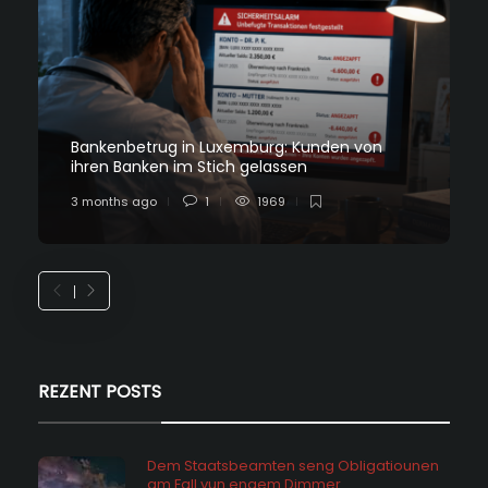
Bankenbetrug in Luxemburg: Kunden von
ihren Banken im Stich gelassen
3 months ago
1
1969
REZENT POSTS
Dem Staatsbeamten seng Obligatiounen
am Fall vun engem Dimmer