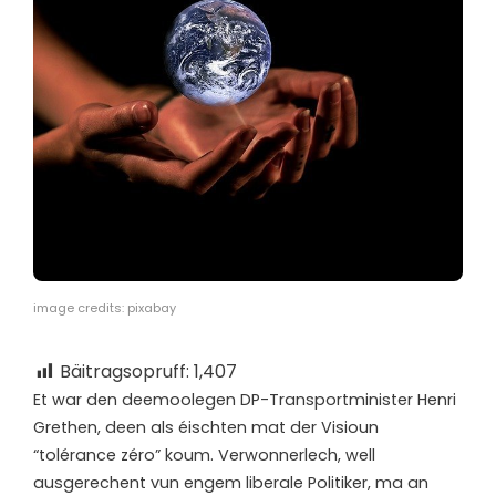
image credits: pixabay
Bäitragsopruff:
1,407
E
t war den deemoolegen DP-Transportminister Henri
Grethen, deen als éischten mat der Visioun
“tolérance zéro” koum. Verwonnerlech, well
ausgerechent vun engem liberale Politiker, ma an