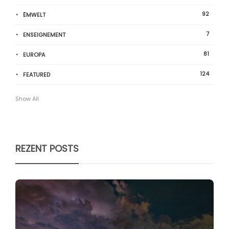
92
ËMWELT
7
ENSEIGNEMENT
81
EUROPA
124
FEATURED
Show All
REZENT POSTS