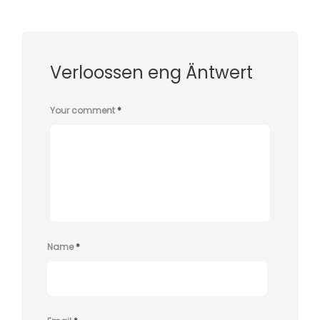
Verloossen eng Äntwert
Your comment
*
Name
*