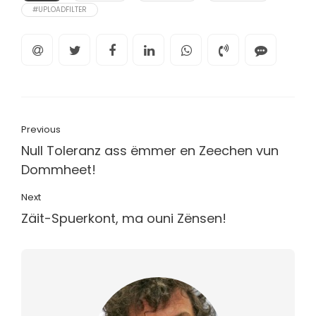
#UPLOADFILTER
Previous
Null Toleranz ass ëmmer en Zeechen vun
Dommheet!
Next
Zäit-Spuerkont, ma ouni Zënsen!