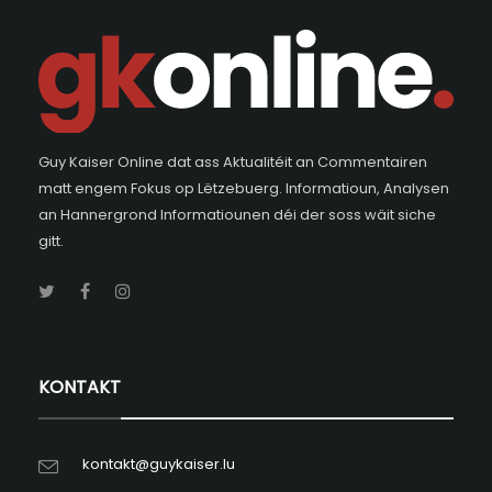
Guy Kaiser Online dat ass Aktualitéit an Commentairen
matt engem Fokus op Lëtzebuerg. Informatioun, Analysen
an Hannergrond Informatiounen déi der soss wäit siche
gitt.
KONTAKT
kontakt@guykaiser.lu