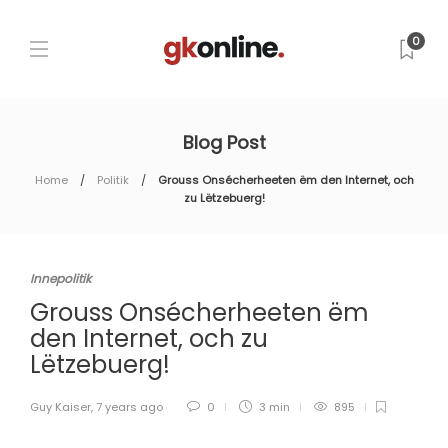
0
Blog Post
Home
Politik
Grouss Onsécherheeten ëm den Internet, och
zu Lëtzebuerg!
Innepolitik
Grouss Onsécherheeten ëm
den Internet, och zu
Lëtzebuerg!
Guy Kaiser
,
7 years ago
0
3 min
895