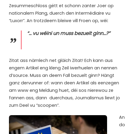
Zesummeschloss gëtt et schonn zanter Joer op
nationalem Plang, duerch den Intermédiaire vu
“Luxorr”. An trotzdeem bleiwe vill Froen op, wéi:
“… vu wéini un muss bezuelt ginn…?”
Z
itat ass nämlech net gläich Zitat! Ech kann aus
engem Artikel eng kleng Zeil iwerhuelen an nennen
d’source. Muss an deem Fall bezuelt ginn? Hängt
ganz dervunner of: wann deen Artikel als eenzegen
am www eng Meldung huet, déi sos nierewou ze
fannen ass, dann duerchaus, Journalismus liewt jo
zum Deel vu “scoopen”.
An
do