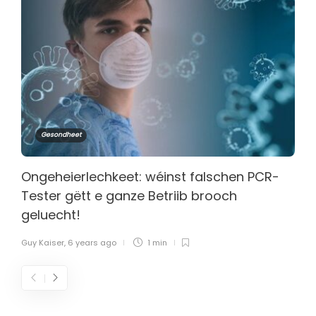
Gesondheet
Ongeheierlechkeet: wéinst falschen PCR-
Tester gëtt e ganze Betriib brooch
geluecht!
Guy Kaiser
,
6 years ago
1 min