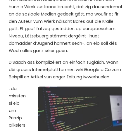
hunn e Wierk zustaane bruecht, dat zig dausendemol
an de soziaale Medien gedeelt gëtt, ma woufir et fir
den Auteur vum Wierk näischt Bares auf die Kralle
gëtt. Et gouf fatzeg gestridden op europäeschem
Niveau, Lëtzebuerg stëmmt dergéint -huet
domadder d’Jugend hannert sech-, an elo soll dës
Woch alles ganz séier goen.
D’Saach ass komplizéiert an einfach zugläich. Wann
déi grouss Internetplattformen wéi Google a Co zum
Beispill en Artikel vun enger Zeitung iwwerhuelen
, da
missten
si elo
am
Prinzip
allkéiers