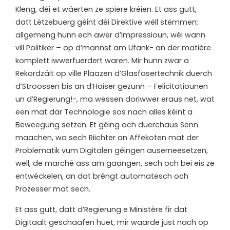
Kleng, déi et wäerten ze spiere kréien. Et ass gutt,
datt Lëtzebuerg géint déi Direktive wëll stëmmen;
allgemeng hunn ech awer d’Impressioun, wéi wann
vill Politiker – op d’mannst am Ufank- an der matière
komplett iwwerfuerdert waren. Mir hunn zwar a
Rekordzäit op ville Plaazen d’Glasfasertechnik duerch
d’Stroossen bis an d’Haiser gezunn – Felicitatiounen
un d’Regierung!-, ma wëssen doriwwer eraus net, wat
een mat där Technologie sos nach alles kéint a
Beweegung setzen. Et géing och duerchaus Sënn
maachen, wa sech Riichter an Affekoten mat der
Problematik vum Digitalen géingen auserneesetzen,
well, de marché ass am gaangen, sech och bei eis ze
entwéckelen, an dat bréngt automatesch och
Prozesser mat sech.
Et ass gutt, datt d’Regierung e Ministère fir dat
Digitaalt geschaafen huet, mir waarde just nach op