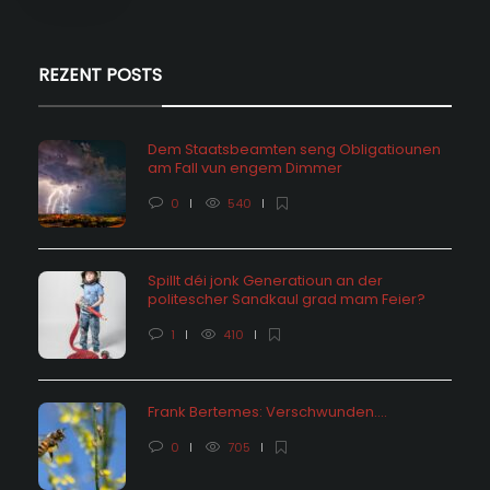
REZENT POSTS
Dem Staatsbeamten seng Obligatiounen
am Fall vun engem Dimmer
0
540
Spillt déi jonk Generatioun an der
politescher Sandkaul grad mam Feier?
1
410
Frank Bertemes: Verschwunden….
0
705