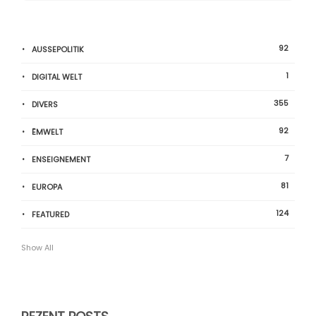
92
AUSSEPOLITIK
1
DIGITAL WELT
355
DIVERS
92
ËMWELT
7
ENSEIGNEMENT
81
EUROPA
124
FEATURED
Show All