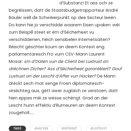
d’Substanz!
Et ass och ze
begréissen, datt de Staatsbudgetrapporteur André
Bauler wëll de Schwéierpunkt op dee Secteur leeën.
Do kann hie jo verschidde waarem Eisen upaken :wéi
zum Beispill steet et ëm d’Sécherheet vu
verschiddenen, héich sensibelen Internetsäiten?
Réischt gëschter koum an deem Kontext eng
parlamentaresch Fro vum CSV-Mann Laurent
Mosar:
sin d’Daten vun de Client bei Luxtrust an
dréchnen Dicher? Ass d’Sécherheet garantéiert? Gouf
Luxtrust an der Lescht d’Affer vun Hacker?
De Mann
dréckt sech mat senge Froen diplomatesch-
virsiichteg aus, gëtt awer zugläich ze verstoen, datt
hien eppes méi ze wësse schéngt. Grad an der
Lescht hunn effektiv d’Rumeuren an deem Kontext
zougeholl…..
TAGS
#HACKER
#INTERNET
#LUXTRUST