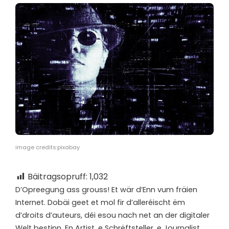
image credits:pixabay
Bäitragsopruff:
1,032
D’
Opreegung ass grouss! Et wär d’Enn vum fräien
Internet. Dobäi geet et mol fir d’alleréischt ëm
d’droits d’auteurs, déi esou nach net an der digitaler
Welt bestinn. En Artist, e Schrëftsteller, e Journalist