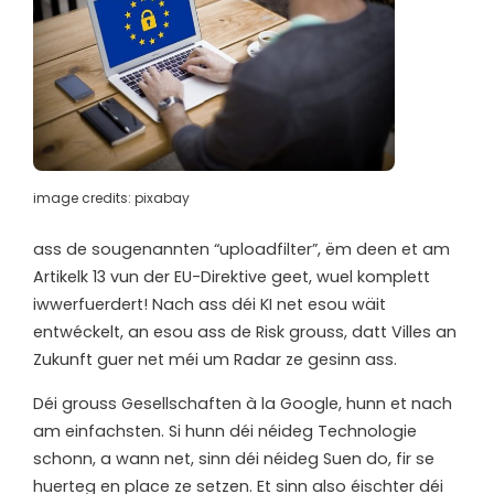
image credits: pixabay
ass de sougenannten “uploadfilter”, ëm deen et am
Artikelk 13 vun der EU-Direktive geet, wuel komplett
iwwerfuerdert! Nach ass déi KI net esou wäit
entwéckelt, an esou ass de Risk grouss, datt Villes an
Zukunft guer net méi um Radar ze gesinn ass.
Déi grouss Gesellschaften à la Google, hunn et nach
am einfachsten. Si hunn déi néideg Technologie
schonn, a wann net, sinn déi néideg Suen do, fir se
huerteg en place ze setzen. Et sinn also éischter déi