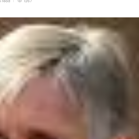
n
read
1267