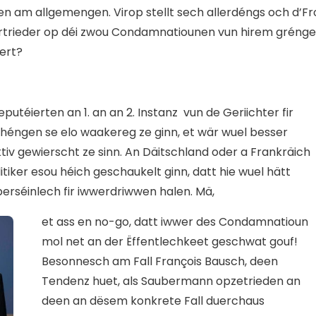
 am allgemengen. Virop stellt sech allerdéngs och d’Fr
ertrieder op déi zwou Condamnatiounen vun hirem gréng
ert?
eputéierten an 1. an an 2. Instanz vun de Geriichter fir
chéngen se elo waakereg ze ginn, et wär wuel besser
tiv gewierscht ze sinn. An Däitschland oder a Frankräich
tiker esou héich geschaukelt ginn, datt hie wuel hätt
rséinlech fir iwwerdriwwen halen. Mä,
et ass en no-go, datt iwwer des Condamnatioun
mol net an der Ëffentlechkeet geschwat gouf!
Besonnesch am Fall François Bausch, deen
Tendenz huet, als Saubermann opzetrieden an
deen an dësem konkrete Fall duerchaus