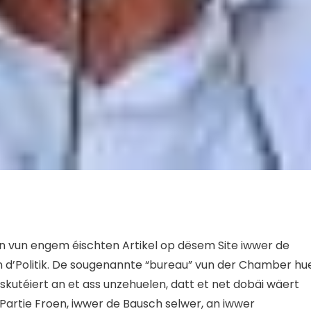
un vun engem éischten Artikel op dësem Site iwwer de
 d’Politik. De sougenannte “bureau” vun der Chamber hu
skutéiert an et ass unzehuelen, datt et net dobäi wäert
Partie Froen, iwwer de Bausch selwer, an iwwer