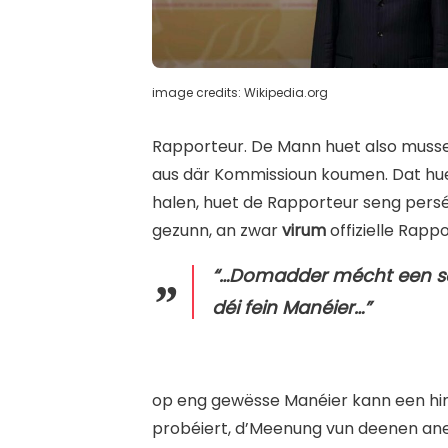
image credits: Wikipedia.org
Rapporteur. De Mann huet also musse
aus där Kommissioun koumen. Dat hue
halen, huet de Rapporteur seng pers
gezunn, an zwar
virum
offizielle Rappo
“…Domadder mécht een sec
déi fein Manéier…”
o
p eng gewësse Manéier kann een him
probéiert, d’Meenung vun deenen an