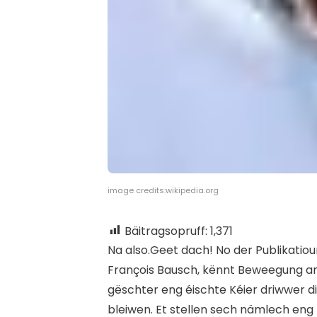
image credits:wikipedia.org
Bäitragsopruff:
1,371
N
a also.Geet dach! No der Publikatio
François Bausch, kënnt Beweegung an
gëschter eng éischte Kéier driwwer di
bleiwen. Et stellen sech nämlech eng 