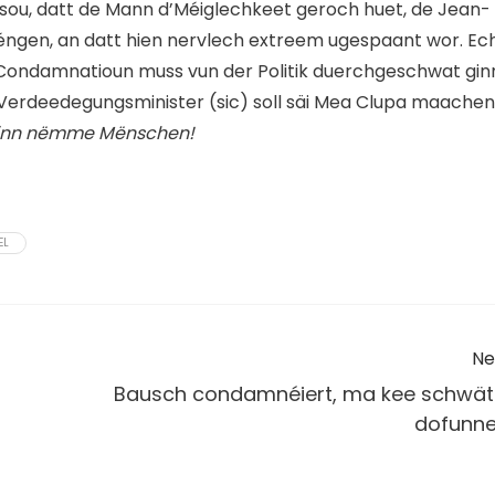
sou, datt de Mann d’Méiglechkeet geroch huet, de Jean-
éngen, an datt hien nervlech extreem ugespaant wor. Ec
Condamnatioun muss vun der Politik duerchgeschwat gin
Verdeedegungsminister (sic) soll säi Mea Clupa maachen
sinn nëmme Mënschen!
EL
Ne
Bausch condamnéiert, ma kee schwät
dofunne