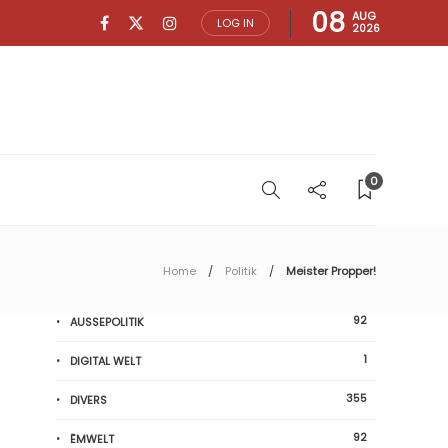
08
AUG
LOG IN
2026
0
Home
Politik
Meister Propper!
92
AUSSEPOLITIK
1
DIGITAL WELT
355
DIVERS
92
ËMWELT