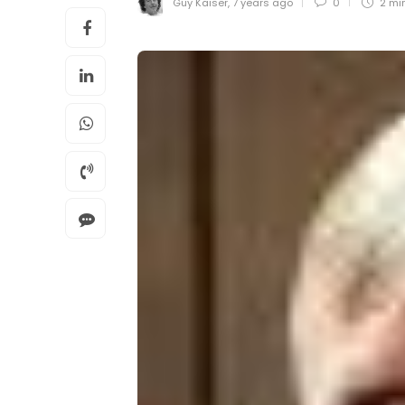
Guy Kaiser
,
7 years ago
0
2 mi