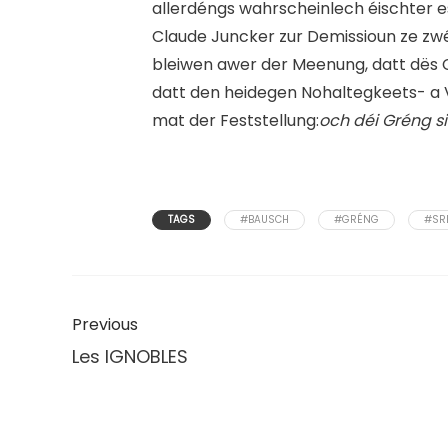
allerdéngs wahrscheinlech éischter e
Claude Juncker zur Demissioun ze zw
bleiwen awer der Meenung, datt dës 
datt den heidegen Nohaltegkeets- a 
mat der Feststellung:
och déi Gréng 
TAGS
#BAUSCH
#GRÉNG
#SR
Previous
Les IGNOBLES