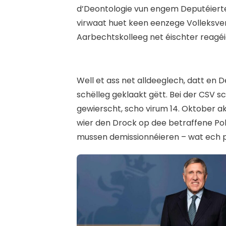
d’Deontologie vun engem Deputéierten
virwaat huet keen eenzege Volleksv
Aarbechtskolleeg net éischter reagéi
W
ell et ass net alldeeglech, datt en D
schëlleg geklaakt gëtt. Bei der CSV s
gewierscht, scho virum 14. Oktober ak
wier den Drock op dee betraffene Poli
mussen demissionnéieren – wat ech pe