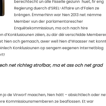
berechtecht un alle Fisselle gezunn huet, fir eng
Regierung duerch d’SREL-Affaire un d’Falen ze
bréngen. Ëmmerhinn war hien 2013 net nëmme
Member vun der parlamentarescher
Enquêtekommissioun, ma och nach hire
n d’Konklusiounen zéien, zu där déi verschidde Membere
t hien och gemaach, awer well hien d’Waasser net konn
éinlech Konklusiounen op sengem eegenen Internetblog
rt!
h net richteg strofbar, ma et ass och net grad
 jo de Virworf maachen, hien hätt – absichtlech oder ne
ere Kommissiounsmemberen ze beaflossen. Et war