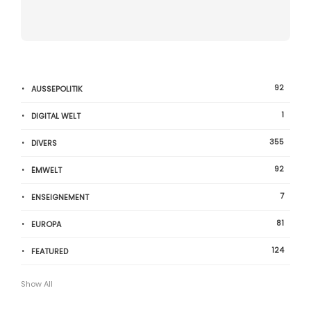
92
AUSSEPOLITIK
1
DIGITAL WELT
355
DIVERS
92
ËMWELT
7
ENSEIGNEMENT
81
EUROPA
124
FEATURED
Show All