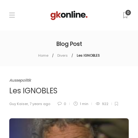
0
Blog Post
Home
Divers
Les IGNOBLES
Aussepolitik
Les IGNOBLES
Guy Kaiser
,
7 years ago
0
1 min
922