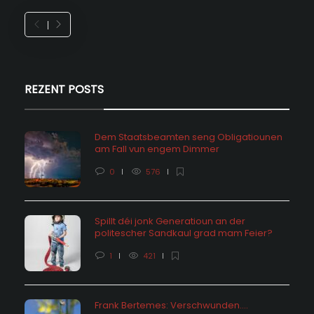
REZENT POSTS
Dem Staatsbeamten seng Obligatiounen
am Fall vun engem Dimmer
0
576
Spillt déi jonk Generatioun an der
politescher Sandkaul grad mam Feier?
1
421
Frank Bertemes: Verschwunden….