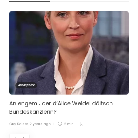
Aussepolitik
An engem Joer d’Alice Weidel däitsch
Bundeskanzlerin?
Guy Kaiser
,
2 years ago
2 min