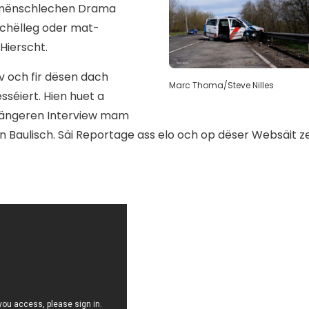
 E mënschlechen Drama
schëlleg oder mat-
Hierscht.
 och fir dësen dach
Marc Thoma/Steve Nilles
séiert. Hien huet a
ängeren Interview mam
n Baulisch. Säi Reportage ass elo och op dëser Websäit z