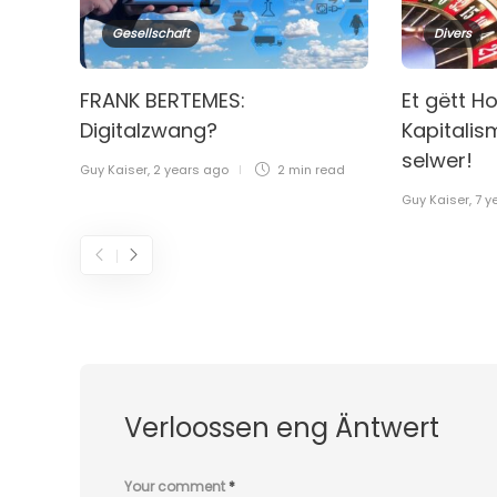
Gesellschaft
Divers
FRANK BERTEMES:
Et gëtt H
Digitalzwang?
Kapitalis
selwer!
Guy Kaiser
,
2 years ago
2 min
read
Guy Kaiser
,
7 y
Verloossen eng Äntwert
Your comment
*