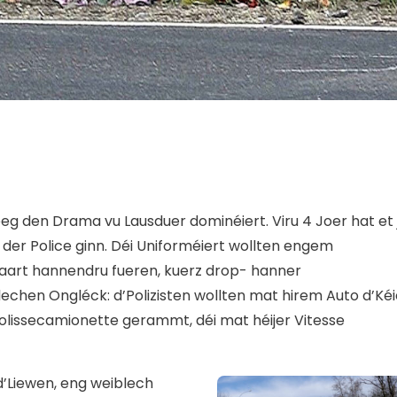
eeg den Drama vu Lausduer dominéiert. Viru 4 Joer hat et 
der Police ginn. Déi Uniforméiert wollten engem
art hannendru fueren, kuerz drop- hanner
hen Ongléck: d’Polizisten wollten mat hirem Auto d’Kéi
lissecamionette gerammt, déi mat héijer Vitesse
d’Liewen, eng weiblech