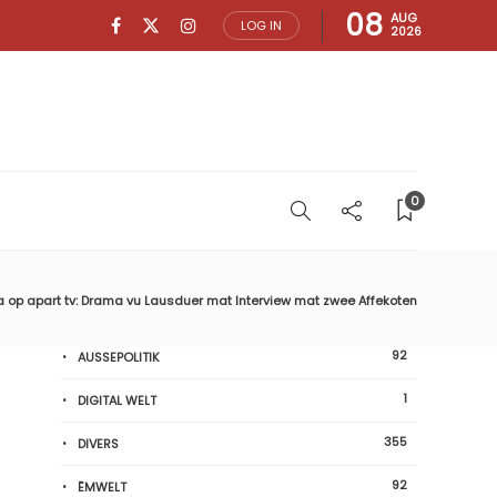
08
AUG
LOG IN
2026
0
op apart tv: Drama vu Lausduer mat Interview mat zwee Affekoten
92
AUSSEPOLITIK
1
DIGITAL WELT
355
DIVERS
92
ËMWELT