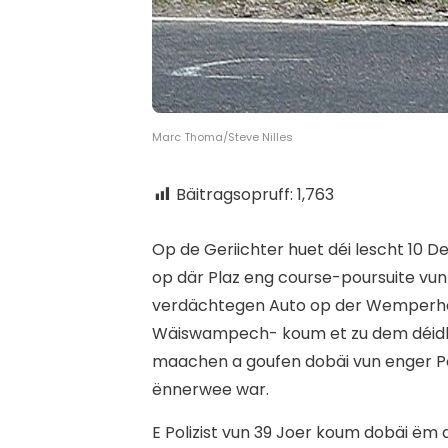
Marc Thoma/Steve Nilles
Bäitragsopruff:
1,763
O
p de Geriichter huet déi lescht 10 D
op där Plaz eng course-poursuite vun 
verdächtegen Auto op der Wemperha
Wäiswampech- koum et zu dem déidlec
maachen a goufen dobäi vun enger Po
ënnerwee war.
E Polizist vun 39 Joer koum dobäi ëm 