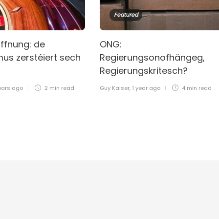
Featured
offnung: de
ONG:
mus zerstéiert sech
Regierungsonofhängeg,
Regierungskritesch?
ears ago
2 min
read
Guy Kaiser
,
1 year ago
4 min
read