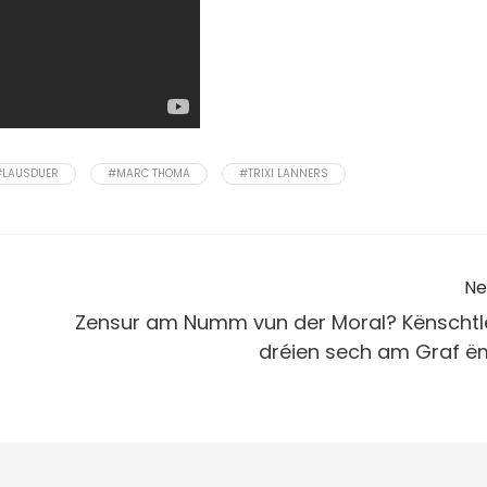
#LAUSDUER
#MARC THOMA
#TRIXI LANNERS
Ne
Zensur am Numm vun der Moral? Kënschtl
dréien sech am Graf ë