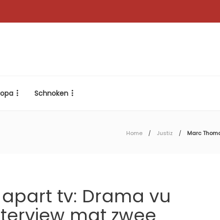
ropa
Schnoken
Home
Justiz
Marc Thoma 
apart tv: Drama vu
nterview mat zwee