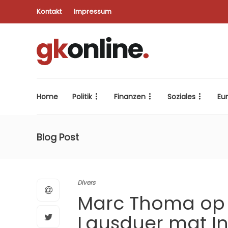
Kontakt
Impressum
Home
Politik
Finanzen
Soziales
Eu
Blog Post
Divers
Marc Thoma op 
Lausduer mat I