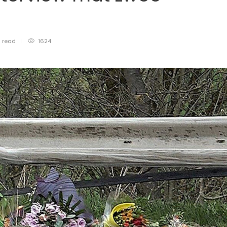
n
read
1624