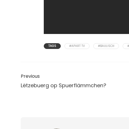
TAGS
#APART TV
#BAULISCH
Previous
Lëtzebuerg op Spuerflämmchen?