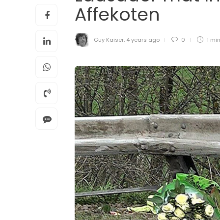
Affekoten
Guy Kaiser
,
4 years ago
0
1 mi