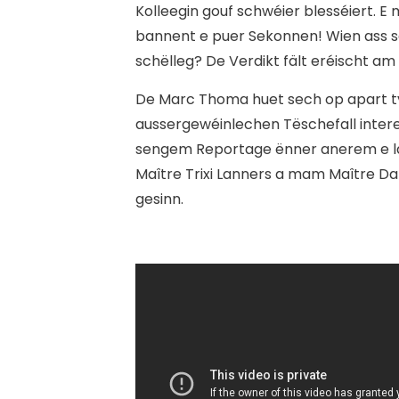
Kolleegin gouf schwéier blesséiert.
bannent e puer Sekonnen! Wien ass 
schëlleg? De Verdikt fält eréischt am 
De Marc Thoma huet sech op apart tv
aussergewéinlechen Tëschefall interes
sengem Reportage ënner anerem e l
Maître Trixi Lanners a mam Maître Da
gesinn.