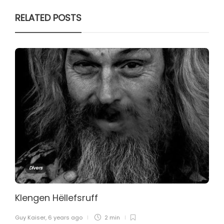
RELATED POSTS
Divers
Klengen Hëllefsruff
Guy Kaiser
,
6 years ago
2 min