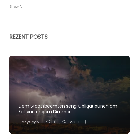
Show All
REZENT POSTS
Dem Staatsbeamten seng Obligatiounen am
Fall vun engem Dimmer
5 days ago
0
659