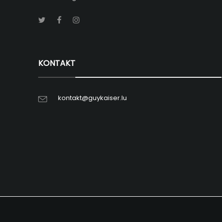
KONTAKT
kontakt@guykaiser.lu