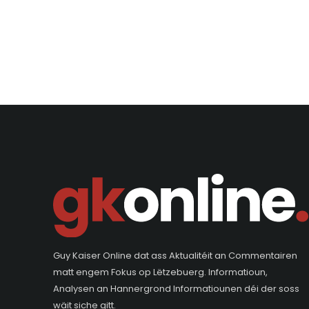
Guy Kaiser Online dat ass Aktualitéit an Commentairen
matt engem Fokus op Lëtzebuerg. Informatioun,
Analysen an Hannergrond Informatiounen déi der soss
wäit siche gitt.