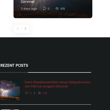
Dimmer
Feier
3 days ago
0
615
6 days
REZENT POSTS
Dem Staatsbeamten seng Obligatiounen
am Fall vun engem Dimmer
0
615