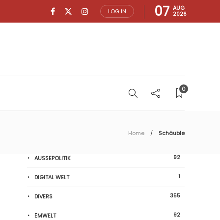
07
AUG
LOG IN
2026
0
Home
Schäuble
92
AUSSEPOLITIK
1
DIGITAL WELT
355
DIVERS
92
ËMWELT