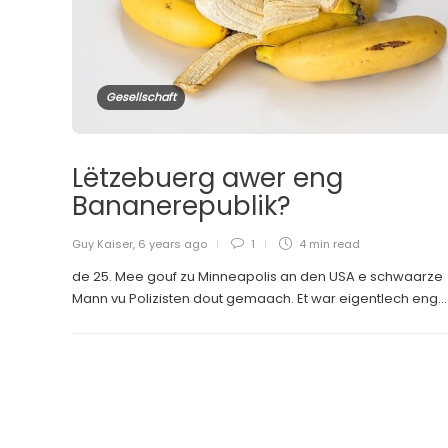
Gesellschaft
Lëtzebuerg awer eng
Bananerepublik?
Guy Kaiser
,
6 years ago
1
4 min
read
de 25. Mee gouf zu Minneapolis an den USA e schwaarze
Mann vu Polizisten dout gemaach. Et war eigentlech eng...