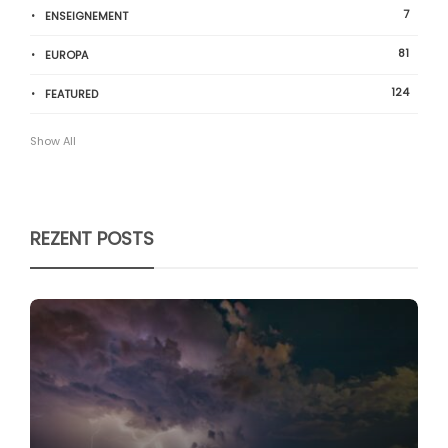
7
ENSEIGNEMENT
81
EUROPA
124
FEATURED
Show All
REZENT POSTS