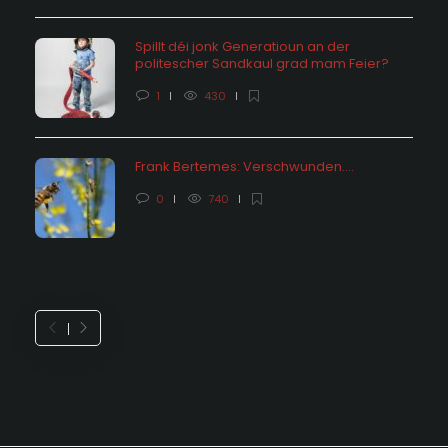
Spillt déi jonk Generatioun an der
politescher Sandkaul grad mam Feier?
1
430
Frank Bertemes: Verschwunden….
0
740