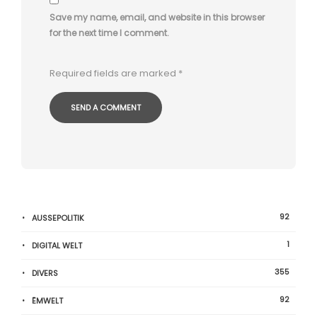
Save my name, email, and website in this browser
for the next time I comment.
Required fields are marked
*
92
AUSSEPOLITIK
1
DIGITAL WELT
355
DIVERS
92
ËMWELT