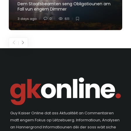
Dem Staatsbeamten seng Obligatiounen am
Fall vun engem Dimmer
3 days ago
0
611
Guy Kaiser Online dat ass Aktualitéit an Commentairen
matt engem Fokus op Lëtzebuerg. Informatioun, Analysen
an Hannergrond Informatiounen déi der soss wäit siche