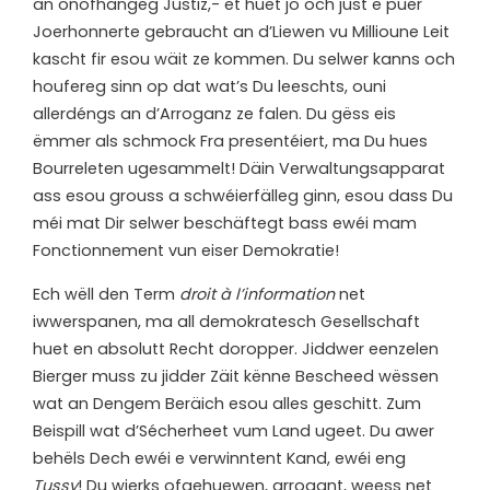
an onofhängeg Justiz,- et huet jo och just e puer
Joerhonnerte gebraucht an d’Liewen vu Millioune Leit
kascht fir esou wäit ze kommen. Du selwer kanns och
houfereg sinn op dat wat’s Du leeschts, ouni
allerdéngs an d’Arroganz ze falen. Du gëss eis
ëmmer als schmock Fra presentéiert, ma Du hues
Bourreleten ugesammelt! Däin Verwaltungsapparat
ass esou grouss a schwéierfälleg ginn, esou dass Du
méi mat Dir selwer beschäftegt bass ewéi mam
Fonctionnement vun eiser Demokratie!
Ech wëll den Term
droit à l’information
net
iwwerspanen, ma all demokratesch Gesellschaft
huet en absolutt Recht doropper. Jiddwer eenzelen
Bierger muss zu jidder Zäit kënne Bescheed wëssen
wat an Dengem Beräich esou alles geschitt. Zum
Beispill wat d’Sécherheet vum Land ugeet. Du awer
behëls Dech ewéi e verwinntent Kand, ewéi eng
Tussy
! Du wierks ofgehuewen, arrogant, weess net