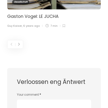
Gesellschaft
Gaston Vogel: LE JUCHA
Guy Kaiser
,
6 years ago
7 min
Verloossen eng Äntwert
Your comment
*