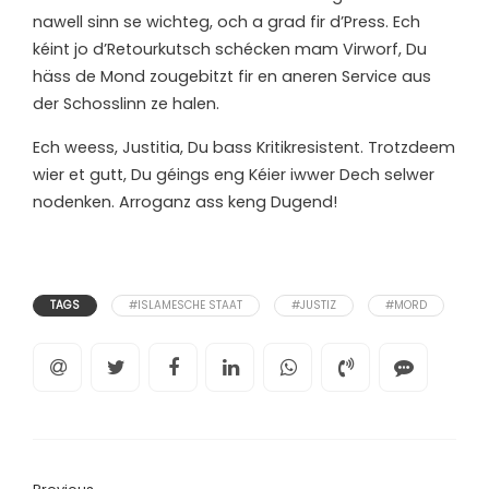
nawell sinn se wichteg, och a grad fir d’Press. Ech
kéint jo d’Retourkutsch schécken mam Virworf, Du
häss de Mond zougebitzt fir en aneren Service aus
der Schosslinn ze halen.
Ech weess, Justitia, Du bass Kritikresistent. Trotzdeem
wier et gutt, Du géings eng Kéier iwwer Dech selwer
nodenken. Arroganz ass keng Dugend!
TAGS
#ISLAMESCHE STAAT
#JUSTIZ
#MORD