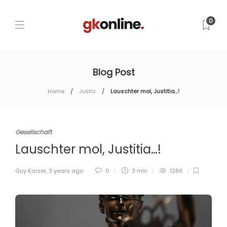
0
Blog Post
Home
Justiz
Lauschter mol, Justitia…!
Gesellschaft
Lauschter mol, Justitia…!
Guy Kaiser
,
3 years ago
0
3 min
1286