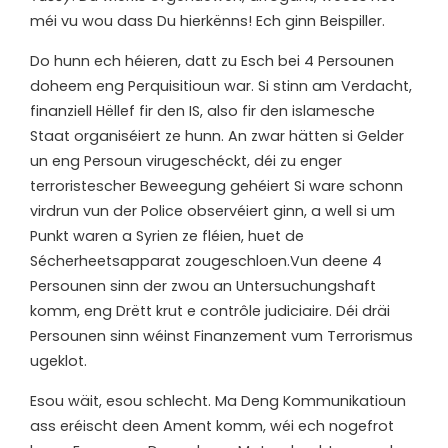
méi vu wou dass Du hierkënns! Ech ginn Beispiller.
Do hunn ech héieren, datt zu Esch bei 4 Persounen
doheem eng Perquisitioun war. Si stinn am Verdacht,
finanziell Hëllef fir den IS, also fir den islamesche
Staat organiséiert ze hunn. An zwar hätten si Gelder
un eng Persoun virugeschéckt, déi zu enger
terroristescher Beweegung gehéiert Si ware schonn
virdrun vun der Police observéiert ginn, a well si um
Punkt waren a Syrien ze fléien, huet de
Sécherheetsapparat zougeschloen.Vun deene 4
Persounen sinn der zwou an Untersuchungshaft
komm, eng Drëtt krut e contrôle judiciaire. Déi dräi
Persounen sinn wéinst Finanzement vum Terrorismus
ugeklot.
Esou wäit, esou schlecht. Ma Deng Kommunikatioun
ass eréischt deen Ament komm, wéi ech nogefrot