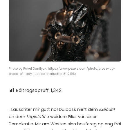
Photo by Pavel Danilyuk: https://www.pexels.com/photo/close-up-
photo-of-lady-justice-statuette-8112195/
Bäitragsopruff:
1,342
…L
auschter mir gutt no! Du bass nieft dem
Exécutif
an dem
Législatif
e weidere Pilier vun eiser
Demokratie. Mir am Westen sinn houfereg op eng fräi