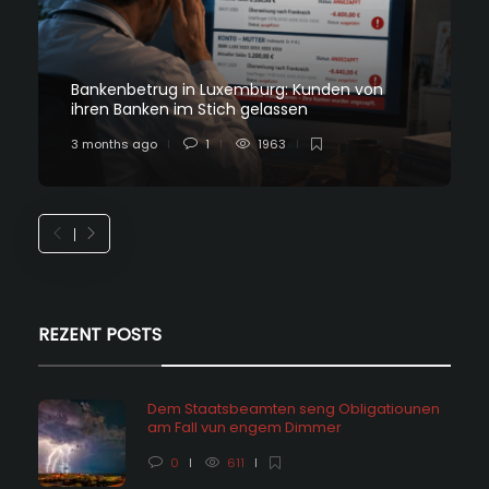
Bankenbetrug in Luxemburg: Kunden von
ihren Banken im Stich gelassen
3 months ago
1
1963
REZENT POSTS
Dem Staatsbeamten seng Obligatiounen
am Fall vun engem Dimmer
0
611