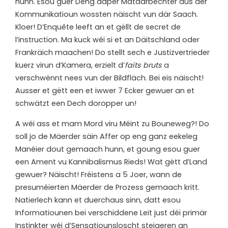
hunn. Esou guer Deng daper Mataarbechter aus der
Kommunikatioun wossten näischt vun där Saach.
Kloer! D’Enquête leeft an et gëllt de secret de
l’instruction. Ma kuck wéi si et an Däitschland oder
Frankräich maachen! Do stellt sech e Justizvertrieder
kuerz virun d’Kamera, erzielt d’
faits bruts
a
verschwënnt nees vun der Bildfläch. Bei eis näischt!
Ausser et gëtt een et iwwer 7 Ecker gewuer an et
schwätzt een Dech doropper un!
A wéi ass et mam Mord viru Méint zu Bouneweg?! Do
soll jo de Mäerder säin Affer op eng ganz eekeleg
Manéier dout gemaach hunn, et goung esou guer
een Ament vu Kannibalismus Rieds! Wat gëtt d’Land
gewuer? Näischt! Fréistens a 5 Joer, wann de
presuméierten Mäerder de Prozess gemaach kritt.
Natierlech kann et duerchaus sinn, datt esou
Informatiounen bei verschiddene Leit just déi primär
Instinkter wéi d’Sensatiounsloscht steigeren an