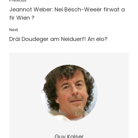
Previous
Jeannot Weber: Nei Bësch-Weeër firwat a
fir Wien ?
Next
Dräi Doudeger am Neiduerf! An elo?
Guy Kaiser