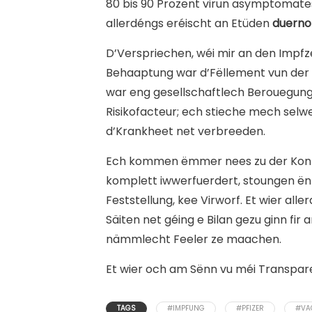
80 bis 90 Prozent virun asymptomates
allerdéngs eréischt an Etüden
duerno
D’Verspriechen, wéi mir an den Impfz
Behaaptung war d’Fëllement vun der 
war eng gesellschaftlech Berouegungsp
Risikofacteur; ech stieche mech sel
d’Krankheet net verbreeden.
Ech kommen ëmmer nees zu der Konklu
komplett iwwerfuerdert, stoungen ë
Feststellung, kee Virworf. Et wier a
Säiten net géing e Bilan gezu ginn fi
nämmlecht Feeler ze maachen.
Et wier och am Sënn vu méi Transpare
TAGS
#IMPFUNG
#PFIZER
#VA