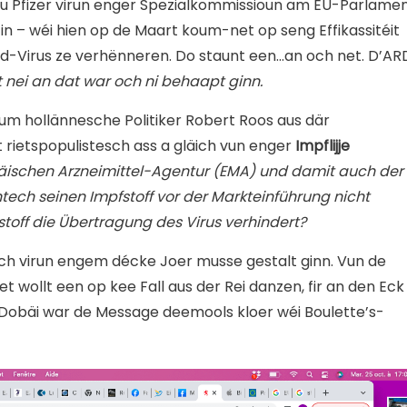
vu Pfizer virun enger Spezialkommissioun am EU-Parlame
cin – wéi hien op de Maart koum-net op seng Effikassitéit
id-Virus ze verhënneren. Do staunt een…an och net. D’AR
 nei an dat war och ni behaapt ginn.
um hollännesche Politiker Robert Roos aus där
 rietspopulistesch ass a gläich vun enger
Impflijje
äischen Arzneimittel-Agentur (EMA) und damit auch der
tech seinen Impfstoff vor der Markteinführung nicht
stoff die Übertragung des Virus verhindert?
lech virun engem décke Joer musse gestalt ginn. Vun de
wollt een op kee Fall aus der Rei danzen, fir an den Eck
 Dobäi war de Message deemools kloer wéi Boulette’s-