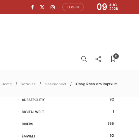
09
AUG
LOG IN
2026
0
Home
Soziales
Gesondheet
Kleng Rëss am Impfkult
92
AUSSEPOLITIK
1
DIGITAL WELT
355
DIVERS
92
ËMWELT