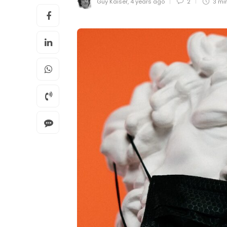
Guy Kaiser
,
4 years ago
2
3 mi