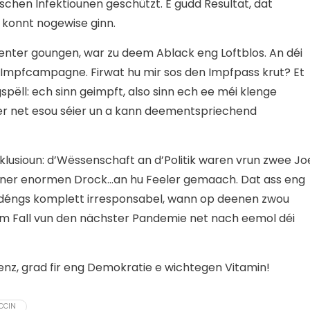
chen Infektiounen geschützt. E gudd Resultat, dat
konnt nogewise ginn.
enter goungen, war zu deem Ablack eng Loftblos. An déi
Impfcampagne. Firwat hu mir sos den Impfpass krut? Et
ëll: ech sinn geimpft, also sinn ech ee méi klenge
wer net esou séier un a kann deementspriechend
sioun: d’Wëssenschaft an d’Politik waren vrun zwee Jo
nner enormen Drock…an hu Feeler gemaach. Dat ass eng
llerdéngs komplett irresponsabel, wann op deenen zwou
r am Fall vun den nächster Pandemie net nach eemol déi
nz, grad fir eng Demokratie e wichtegen Vitamin!
CCIN