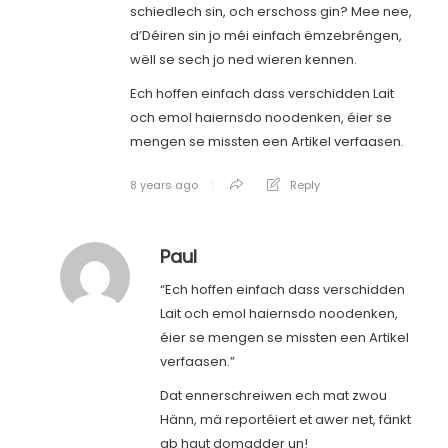
schiedlech sin, och erschoss gin? Mee nee,
d’Déiren sin jo méi einfach ëmzebréngen,
wëll se sech jo ned wieren kennen.
Ech hoffen einfach dass verschidden Lait
och emol haiernsdo noodenken, éier se
mengen se missten een Artikel verfaasen.
8 years ago
Reply
Paul
“Ech hoffen einfach dass verschidden
Lait och emol haiernsdo noodenken,
éier se mengen se missten een Artikel
verfaasen.”
Dat ennerschreiwen ech mat zwou
Hänn, mä reportéiert et awer net, fänkt
ab haut domadder un!