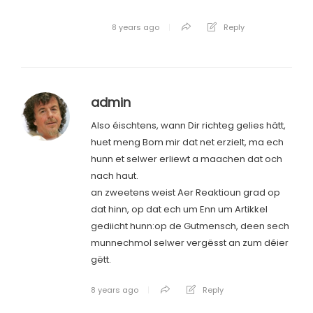
8 years ago
Reply
admin
Also éischtens, wann Dir richteg gelies hätt,
huet meng Bom mir dat net erzielt, ma ech
hunn et selwer erliewt a maachen dat och
nach haut.
an zweetens weist Aer Reaktioun grad op
dat hinn, op dat ech um Enn um Artikkel
gediicht hunn:op de Gutmensch, deen sech
munnechmol selwer vergësst an zum déier
gëtt.
8 years ago
Reply