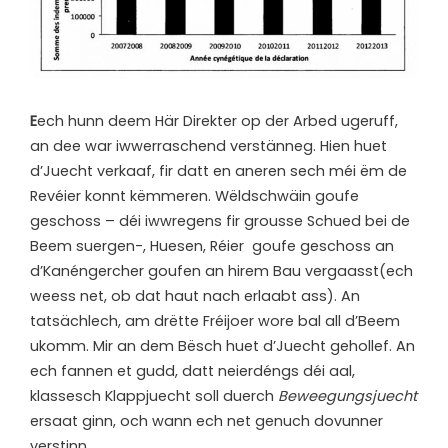
E
ech hunn deem Här Direkter op der Arbed ugeruff,
an dee war iwwerraschend verstänneg. Hien huet
d’Juecht verkaaf, fir datt en aneren sech méi ëm de
Revéier konnt këmmeren. Wëldschwäin goufe
geschoss – déi iwwregens fir grousse Schued bei de
Beem suergen-, Huesen, Réier goufe geschoss an
d’Kanéngercher goufen an hirem Bau vergaasst(ech
weess net, ob dat haut nach erlaabt ass). An
tatsächlech, am drëtte Fréijoer wore bal all d’Beem
ukomm. Mir an dem Bësch huet d’Juecht gehollef. An
ech fannen et gudd, datt neierdéngs déi aal,
klassesch Klappjuecht soll duerch
Beweegungsjuecht
ersaat ginn, och wann ech net genuch dovunner
verstinn.