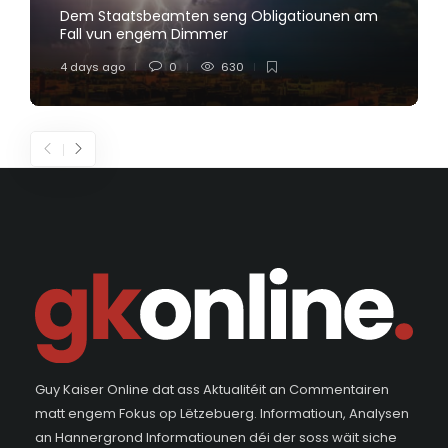
Dem Staatsbeamten seng Obligatiounen am
Fall vun engem Dimmer
4 days ago
0
630
Guy Kaiser Online dat ass Aktualitéit an Commentairen
matt engem Fokus op Lëtzebuerg. Informatioun, Analysen
an Hannergrond Informatiounen déi der soss wäit siche