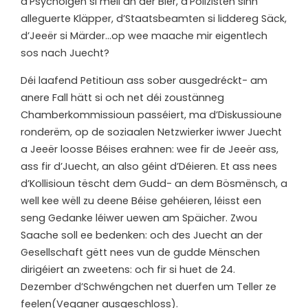
d’Psycholgen si mëll an der Bier, d’Polizisten sinn
alleguerte Kläpper, d’Staatsbeamten si liddereg Säck,
d’Jeeër si Märder…op wee maache mir eigentlech
sos nach Juecht?
Déi laafend Petitioun ass sober ausgedréckt- am
anere Fall hätt si och net déi zoustänneg
Chamberkommissioun passéiert, ma d’Diskussioune
ronderëm, op de soziaalen Netzwierker iwwer Juecht
a Jeeër loosse Béises erahnen: wee fir de Jeeër ass,
ass fir d’Juecht, an also géint d’Déieren. Et ass nees
d’Kollisioun tëscht dem Gudd- an dem Bösmënsch, a
well kee wëll zu deene Béise gehéieren, léisst een
seng Gedanke léiwer uewen am Späicher. Zwou
Saache soll ee bedenken: och des Juecht an der
Gesellschaft gëtt nees vun de gudde Mënschen
dirigéiert an zweetens: och fir si huet de 24.
Dezember d’Schwéngchen net duerfen um Teller ze
feelen(Veganer ausgeschloss).