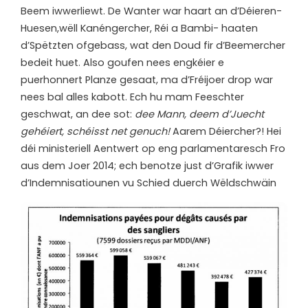
Beem iwwerliewt. De Wanter war haart an d’Déieren-
Huesen,wëll Kanéngercher, Réi a Bambi- haaten
d’Spëtzten ofgebass, wat den Doud fir d’Beemercher
bedeit huet. Also goufen nees engkéier e
puerhonnert Planze gesaat, ma d’Fréijoer drop war
nees bal alles kabott. Ech hu mam Feeschter
geschwat, an dee sot:
dee Mann, deem d’Juecht
gehéiert, schéisst net genuch!
Aarem Déiercher?! Hei
déi ministeriell Aentwert op eng parlamentaresch Fro
aus dem Joer 2014; ech benotze just d’Grafik iwwer
d’Indemnisatiounen vu Schied duerch Wëldschwäin