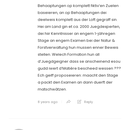
Behaaptungen op komplett fiktiv’en Zuelen
baseieren, an op Behaaptungen dei
deelweis komplett aus der Loft gegraff sin.
Hei am Land gin et ca. 2000 Juegdexperten,
dei hiir Kenntnisser an engem 1-jähregen
Stage an engem Examen bei der Natur &
Forstverwaltung hun mussen enner Beweis
stellen. Welech Formation hun all
d’Juegdgeigner dass se anscheinend esou
gudd iwert d’Matière bescheed wessen ???
Ech geiff proposeieren: maacht den Stage
a packt den Examen an dann duerft der
matschwàtzen.
8 years ago
Reply