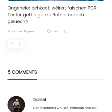
Ongeheierlechkeet: wéinst falschen PCR-
Tester gëtt e ganze Betriib brooch
geluecht!
Guy Kaiser
,
6 years ago
1 min
5 COMMENTS
Daniel
Also éischtens wëll déi Pétitioun ned dei