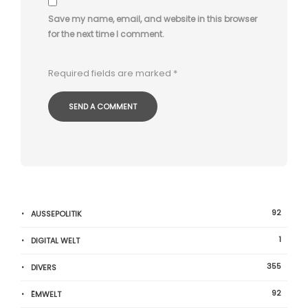
Save my name, email, and website in this browser
for the next time I comment.
Required fields are marked
*
92
AUSSEPOLITIK
1
DIGITAL WELT
355
DIVERS
92
ËMWELT