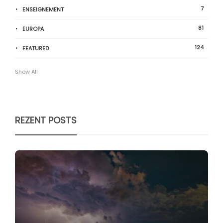
7
ENSEIGNEMENT
81
EUROPA
124
FEATURED
Show All
REZENT POSTS