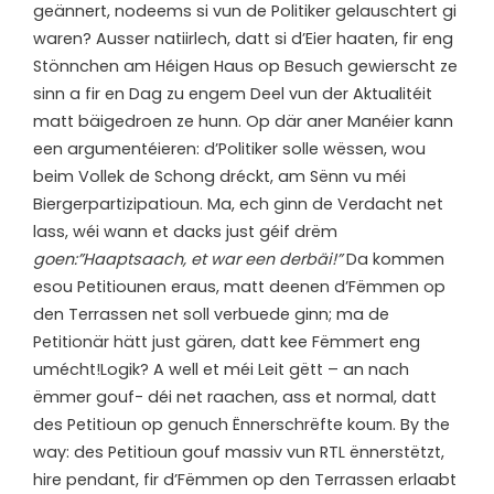
geännert, nodeems si vun de Politiker gelauschtert gi
waren? Ausser natiirlech, datt si d’Eier haaten, fir eng
Stönnchen am Héigen Haus op Besuch gewierscht ze
sinn a fir en Dag zu engem Deel vun der Aktualitéit
matt bäigedroen ze hunn. Op där aner Manéier kann
een argumentéieren: d’Politiker solle wëssen, wou
beim Vollek de Schong dréckt, am Sënn vu méi
Biergerpartizipatioun. Ma, ech ginn de Verdacht net
lass, wéi wann et dacks just géif drëm
goen:”Haaptsaach, et war een derbäi!”
Da kommen
esou Petitiounen eraus, matt deenen d’Fëmmen op
den Terrassen net soll verbuede ginn; ma de
Petitionär hätt just gären, datt kee Fëmmert eng
umécht!Logik? A well et méi Leit gëtt – an nach
ëmmer gouf- déi net raachen, ass et normal, datt
des Petitioun op genuch Ënnerschrëfte koum. By the
way: des Petitioun gouf massiv vun RTL ënnerstëtzt,
hire pendant, fir d’Fëmmen op den Terrassen erlaabt