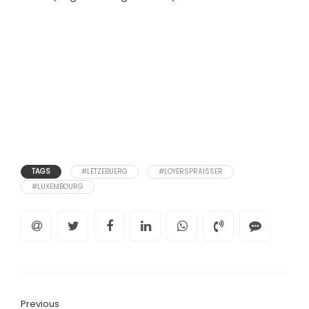
TAGS
#LËTZEBUERG
#LOYERSPRÄISSER
#LUXEMBOURG
Previous