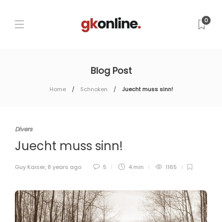
0
Blog Post
Home
Schnoken
Juecht muss sinn!
Divers
Juecht muss sinn!
Guy Kaiser
,
8 years ago
5
4 min
1165