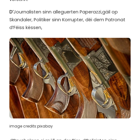
D’
Journalisten sinn alleguerten Paperazzi,gäil op
Skandaler, Politiker sinn Korrupter, déi dem Patronat
d’Féiss këssen,
image credits:pixabay