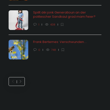
Spillt déi jonk Generatioun an der
politescher Sandkaul grad mam Feier?
1
438
Frank Bertemes: Verschwunden….
0
748