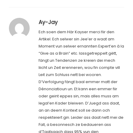
Ay-Jay
Ech soen dem Här Kayser merci fiir den
Artikel. Ech selwer sin Jee’er a waat am
Moment vun selwer ernannten Expert’en à la
“Give as a Brain” etc. lassgetreppelt gëtt,
fängt un Tendenzen ze kreien dei mech
liicht un Zeit erenneren, wou fin compte vill
Leit zum Schluss nett bei wooren.
D’Verfolgung fängt baal emmer matt der
Dénonciatioun un. Et kann een emmer fiir
oder geint eppes sin, mais alles muss am
legal’en Kader bleiwen. D’Juegd ass daat,
an an deem Kontext soll se dann och
respekteiert gin. Leider ass daat nett mei de
Fall, a besonnesch ze bedaueren ass
d’Taatsaach dass 95% vun den