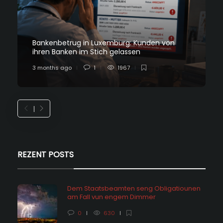
Bankenbetrug in Luxemburg: Kunden von
ihren Banken im Stich gelassen
3 months ago
1
1967
REZENT POSTS
Dem Staatsbeamten seng Obligatiounen
am Fall vun engem Dimmer
0
630