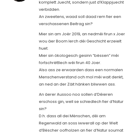
komplett Juecht, sondern just d’Klappjuecht
verbidden.
An zweetens, waad soll daad rem fier een
verschassenen Beitrag sin?
Mier sin am Joër 2019, an nedméi firun x Joer
wou äer Boom Ierch déi Geschicht erzeielt
huet.
Mier sin ökologesch gesinn “bëssen” méi
fortschrëttlech wéi firun 40 Joer.
Also ass ze erwaarden dass een normalen
Menschenverstand och mol méi wait denkt,
an ned an der Zäit hänken bliwwen ass.
An äerer Aussoo noo sollen d’Déieren
erschoss gin, well se schiedlech fier d’Natur
sin?
D.h. dass all dei Mënschen, déi am
Regenwald an soss iwwerall op der Welt
d’Bëscher oofholzen an fier d’Natur soumat