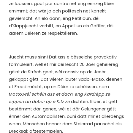
ze loossen, gouf par contre net eng eenzeg Kéier
ernimmt; dat wär jo och politesch net korrekt
gewierscht. An elo dann, eng Petitioun, déi
d’Klappjuecht verbitt, en Appell un eis Gefiller, déi
aarem Déieren ze respektéieren.
J
uecht muss sinn! Dat ass e bësselche provokativ
formuléiert, well et mir déi lescht 20 Joer geheiereg
géint de Stréch geet, wéi massiv op de Jeeër
geklappt gëtt. Dat wieren lauter Sado-Maso, deenen
et Freed mécht, op en Déier ze schéissen, nom
Motto
:wéi schéin ass et dach, eng Kardrëpp ze
sippen an dobäi op e Kitz ze
diichten. Kloer, et gëtt
bestëmmt där, genee, wéi et där Gelungener gëtt
ënner den Automobilisten, ouni datt mir et allerdéngs
woen, Mënschen hanner dem Steierrad pauschal als
Drecksak ofzestempelen.