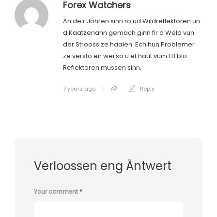
Forex Watchers
An de r Johren sinn ro ud Wildreflektoren un
d Kaatzenahn gemach ginn fir d Weld vun
der Strooss ze haalen. Ech hun Problemer
ze versto en wei so u et haut vum FB blo
Reflektoren mussen sinn.
7 years ago
Reply
Verloossen eng Äntwert
Your comment
*