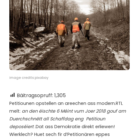
image credits:pixabay
Bäitragsopruff:
1,305
P
etitiounen opstellen an areechen ass modern.RTL
melt:
an den éischte 6 Méint vum Joer 2018 gouf am
Duerchschnëtt all Schaffdag eng Petitioun
deposéiert
.Dat ass Demokratie direkt erliewen!
Wierklech? Huet sech fir d’Petitionären eppes