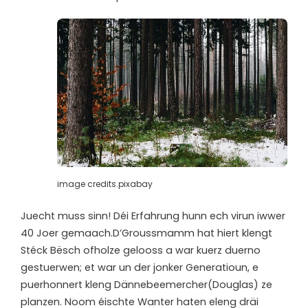
image credits.pixabay
Juecht muss sinn! Déi Erfahrung hunn ech virun iwwer
40 Joer gemaach.D’Groussmamm hat hiert klengt
Stéck Bësch ofholze gelooss a war kuerz duerno
gestuerwen; et war un der jonker Generatioun, e
puerhonnert kleng Dännebeemercher(Douglas) ze
planzen. Noom éischte Wanter haten eleng dräi