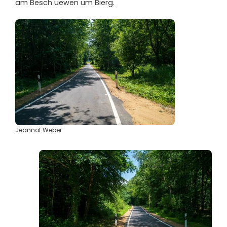
am Bësch uewen um Bierg.
Jeannot Weber