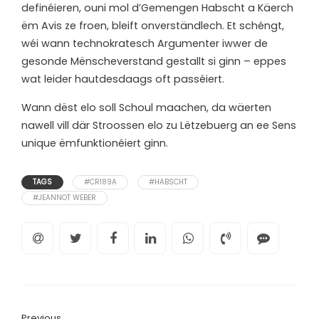
definéieren, ouni mol d’Gemengen Habscht a Käerch
ëm Avis ze froen, bleift onverständlech. Et schéngt,
wéi wann technokratesch Argumenter iwwer de
gesonde Mënscheverstand gestallt si ginn – eppes
wat leider hautdesdaags oft passéiert.
Wann dëst elo soll Schoul maachen, da wäerten
nawell vill där Stroossen elo zu Lëtzebuerg an ee Sens
unique ëmfunktionéiert ginn.
TAGS
#CR189A
#HABSCHT
#JEANNOT WEBER
Previous