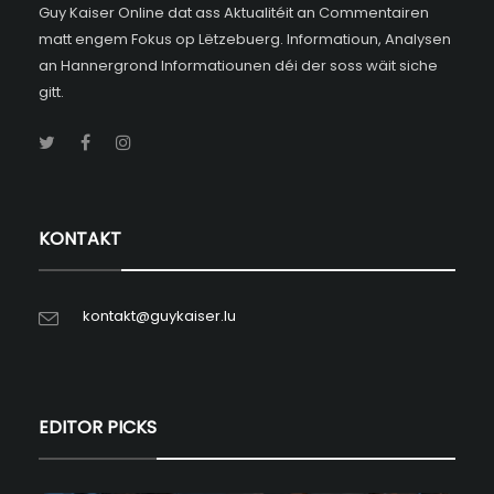
Guy Kaiser Online dat ass Aktualitéit an Commentairen
matt engem Fokus op Lëtzebuerg. Informatioun, Analysen
an Hannergrond Informatiounen déi der soss wäit siche
gitt.
KONTAKT
kontakt@guykaiser.lu
EDITOR PICKS