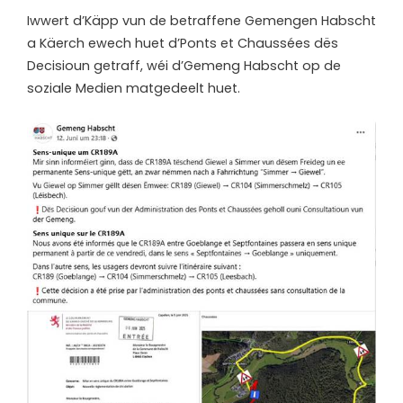
Iwwert d’Käpp vun de betraffene Gemengen Habscht
a Käerch ewech huet d’Ponts et Chaussées dës
Decisioun getraff, wéi d’Gemeng Habscht op de
soziale Medien matgedeelt huet.