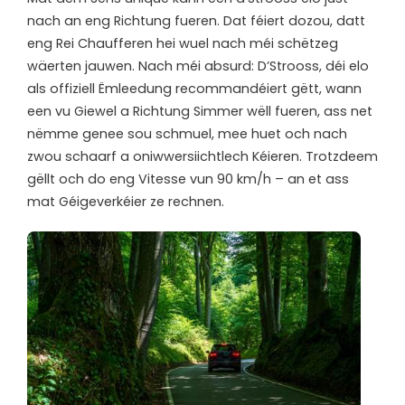
nach an eng Richtung fueren. Dat féiert dozou, datt
eng Rei Chaufferen hei wuel nach méi schëtzeg
wäerten jauwen. Nach méi absurd: D’Strooss, déi elo
als offiziell Ëmleedung recommandéiert gëtt, wann
een vu Giewel a Richtung Simmer wëll fueren, ass net
nëmme genee sou schmuel, mee huet och nach
zwou schaarf a oniwwersiichtlech Kéieren. Trotzdeem
gëllt och do eng Vitesse vun 90 km/h – an et ass
mat Géigeverkéier ze rechnen.