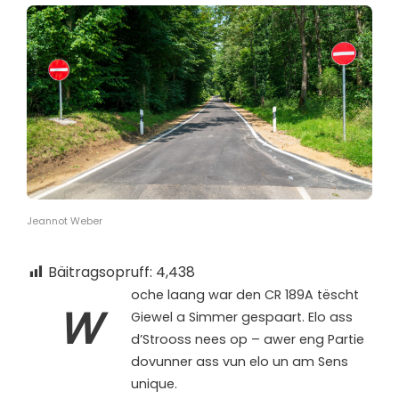
Jeannot Weber
Bäitragsopruff:
4,438
oche laang war den CR 189A tëscht
W
Giewel a Simmer gespaart. Elo ass
d’Strooss nees op – awer eng Partie
dovunner ass vun elo un am Sens
unique.