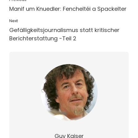
Manif um Knuedler: Fencheltéi a Spackelter
Next
Gefälligkeitsjournalismus statt kritischer
Berichterstattung -Teil 2
Guy Kaiser