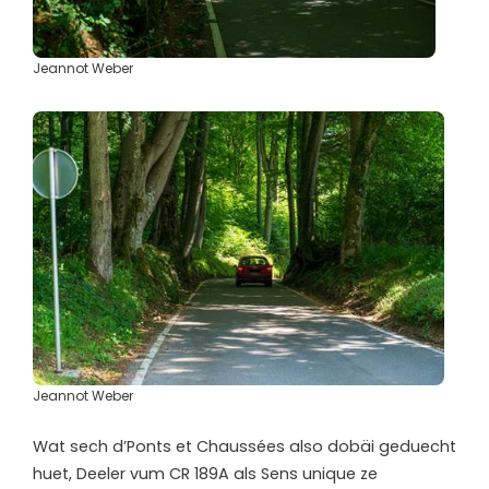
Jeannot Weber
Jeannot Weber
Wat sech d’Ponts et Chaussées also dobäi geduecht
huet, Deeler vum CR 189A als Sens unique ze