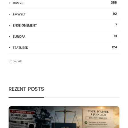
355
DIVERS
92
ËMWELT
7
ENSEIGNEMENT
81
EUROPA
124
FEATURED
Show All
REZENT POSTS