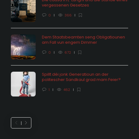
vergessenen Gesetzes
0
366
Dem Staatsbeamten seng Obligatiounen
am Fall vun engem Dimmer
0
672
Spillt déi jonk Generatioun an der
politescher Sandkaul grad mam Feier?
1
462