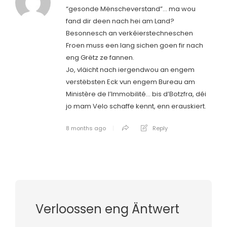
“gesonde Mënscheverstand”… ma wou
fand dir deen nach hei am Land?
Besonnesch an verkéierstechneschen
Froen muss een lang sichen goen fir nach
eng Grëtz ze fannen.
Jo, vläicht nach iergendwou an engem
verstëbsten Eck vun engem Bureau am
Ministère de l’Immobilité… bis d’Botzfra, déi
jo mam Velo schaffe kennt, enn erauskiert.
8 months ago
Reply
Verloossen eng Äntwert