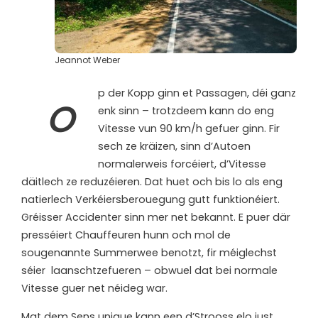
Jeannot Weber
p der Kopp ginn et Passagen, déi ganz
O
enk sinn – trotzdeem kann do eng
Vitesse vun 90 km/h gefuer ginn. Fir
sech ze kräizen, sinn d’Autoen
normalerweis forcéiert, d’Vitesse
däitlech ze reduzéieren. Dat huet och bis lo als eng
natierlech Verkéiersberouegung gutt funktionéiert.
Gréisser Accidenter sinn mer net bekannt. E puer där
presséiert Chauffeuren hunn och mol de
sougenannte Summerwee benotzt, fir méiglechst
séier
laanschtzefueren – obwuel dat bei normale
Vitesse guer net néideg war.
Mat dem Sens unique kann een d’Strooss elo just