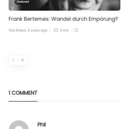
Featured
Frank Bertemes: Wandel durch Empörung?
Guy Kaiser
,
2 years ago
3 min
1 COMMENT
Phil