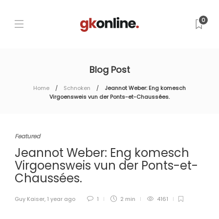
0
Blog Post
Home
Schnoken
Jeannot Weber: Eng komesch
Virgoensweis vun der Ponts-et-Chaussées.
Featured
Jeannot Weber: Eng komesch
Virgoensweis vun der Ponts-et-
Chaussées.
Guy Kaiser
,
1 year ago
1
2 min
4161