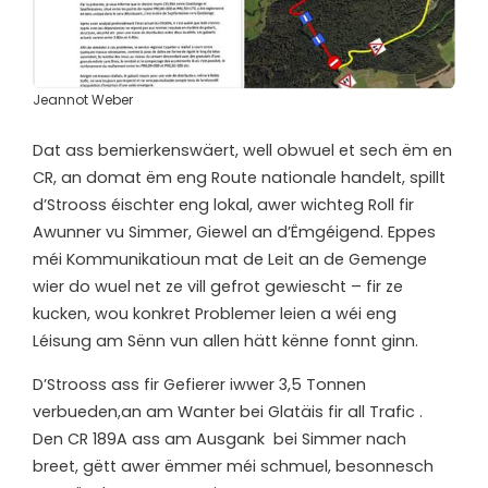
Jeannot Weber
Dat ass bemierkenswäert, well obwuel et sech ëm en
CR, an domat ëm eng Route nationale handelt, spillt
d’Strooss éischter eng lokal, awer wichteg Roll fir
Awunner vu Simmer, Giewel an d’Ëmgéigend. Eppes
méi Kommunikatioun mat de Leit an de Gemenge
wier do wuel net ze vill gefrot gewiescht – fir ze
kucken, wou konkret Problemer leien a wéi eng
Léisung am Sënn vun allen hätt kënne fonnt ginn.
D’Strooss ass fir Gefierer iwwer 3,5 Tonnen
verbueden,an am Wanter bei Glatäis fir all Trafic .
Den CR 189A ass am Ausgank
bei Simmer nach
breet, gëtt awer ëmmer méi schmuel, besonnesch