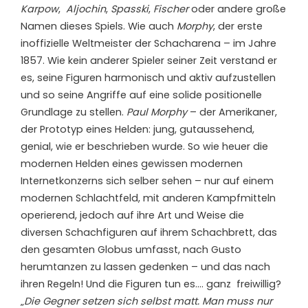
Karpow
,
Aljochin
,
Spasski
,
Fischer
oder andere große
Namen dieses Spiels. Wie auch
Morphy
, der erste
inoffizielle Weltmeister der Schacharena – im Jahre
1857. Wie kein anderer Spieler seiner Zeit verstand er
es, seine Figuren harmonisch und aktiv aufzustellen
und so seine Angriffe auf eine solide positionelle
Grundlage zu stellen.
Paul Morphy
– der Amerikaner,
der Prototyp eines Helden: jung, gutaussehend,
genial, wie er beschrieben wurde. So wie heuer die
modernen Helden eines gewissen modernen
Internetkonzerns sich selber sehen – nur auf einem
modernen Schlachtfeld, mit anderen Kampfmitteln
operierend, jedoch auf ihre Art und Weise die
diversen Schachfiguren auf ihrem Schachbrett, das
den gesamten Globus umfasst, nach Gusto
herumtanzen zu lassen gedenken – und das nach
ihren Regeln! Und die Figuren tun es…. ganz freiwillig?
„
Die Gegner setzen sich selbst matt. Man muss nur