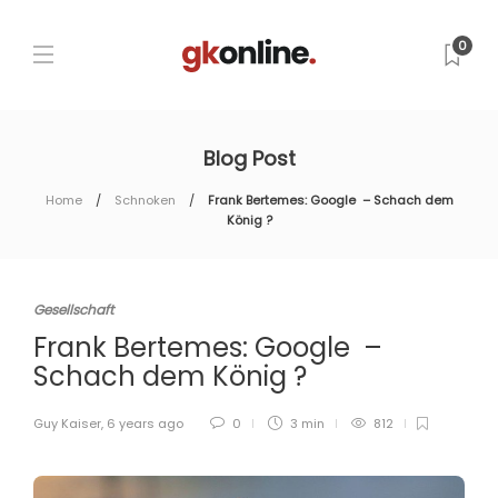
0
Blog Post
Home
Schnoken
Frank Bertemes: Google – Schach dem
König ?
Gesellschaft
Frank Bertemes: Google –
Schach dem König ?
Guy Kaiser
,
6 years ago
0
3 min
812