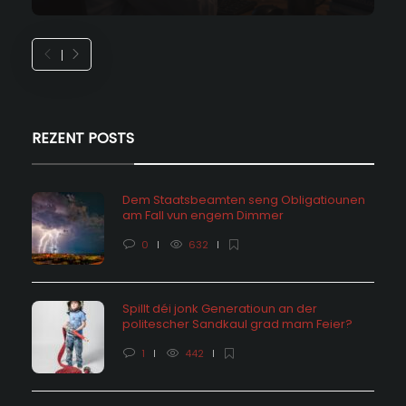
REZENT POSTS
Dem Staatsbeamten seng Obligatiounen
am Fall vun engem Dimmer
0
632
Spillt déi jonk Generatioun an der
politescher Sandkaul grad mam Feier?
1
442