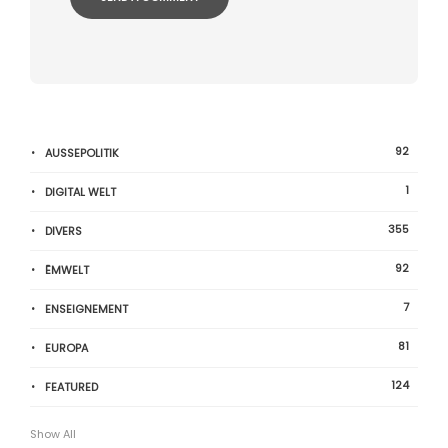
92
AUSSEPOLITIK
1
DIGITAL WELT
355
DIVERS
92
ËMWELT
7
ENSEIGNEMENT
81
EUROPA
124
FEATURED
Show All