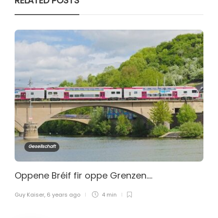
RELATED POSTS
Gesellschaft
Oppene Bréif fir oppe Grenzen….
Guy Kaiser
,
6 years ago
4 min