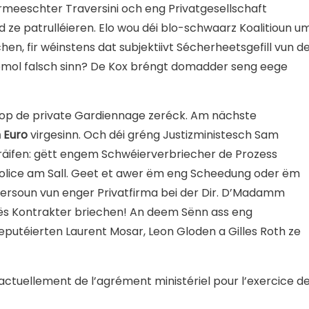
rmeeschter Traversini och eng Privatgesellschaft
ze patrulléieren. Elo wou déi blo-schwaarz Koalitioun u
n, fir wéinstens dat subjektiivt Sécherheetsgefill vun d
 eemol falsch sinn? De Kox bréngt domadder seng eege
 op de private Gardiennage zeréck. Am nächste
n Euro
virgesinn. Och déi gréng Justizministesch Sam
räifen: gëtt engem Schwéierverbriecher de Prozess
olice am Sall. Geet et awer ëm eng Scheedung oder ëm
 Persoun vun enger Privatfirma bei der Dir. D’Madamm
dës Kontrakter briechen! An deem Sënn ass eng
utéierten Laurent Mosar, Leon Gloden a Gilles Roth ze
ctuellement de l’agrément ministériel pour l’exercice d