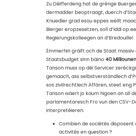
Zu Déifferdeng hat de grénge Buerge
dermadder beoptraagt, duerch d’Stad 
Knuedler grad esou eppes wëllt maache
Bierger eropzesetzen, soll d’Iddi op
Regierungskolleegen an d’Bredouille!
Ë
mmerhin gräift och de Staat massiv
Staatsbudget sinn bäino
40 Millioune
Tanson muss op déi Servicer zeréckg
gemaach, ass selbstverständlech d’P
sos zivilrechtlech Affären, steet eng
Tanson wäert jo kaum higoen an all 
parlamentaresch Fro vun den CSV-Dep
interpretéieren.
Combien de sociétés disposent a
activités en question ?