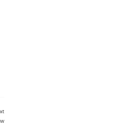
xt
ew