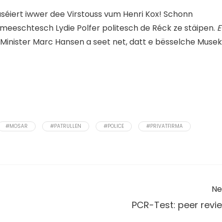
uséiert iwwer dee Virstouss vum Henri Kox! Schonn
meeschtesch Lydie Polfer politesch de Réck ze stäipen.
E
Minister Marc Hansen a seet net, datt e bësselche Musek
#MOSAR
#PATRULLEN
#POLICE
#PRIVATFIRMA
Ne
PCR-Test: peer revi