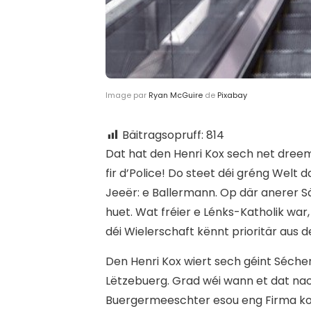
Image par
Ryan McGuire
de
Pixabay
Bäitragsopruff:
814
D
at hat den Henri Kox sech net dree
fir d’Police! Do steet déi gréng Welt 
Jeeër: e Ballermann. Op där anerer S
huet. Wat fréier e Lénks-Katholik wa
déi Wielerschaft kënnt prioritär aus d
Den Henri Kox wiert sech géint Séche
Lëtzebuerg. Grad wéi wann et dat nach
Buergermeeschter esou eng Firma kon