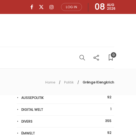
08
AUG
LOG IN
2026
0
Home
Politik
Grénge Klengkrich
92
AUSSEPOLITIK
1
DIGITAL WELT
355
DIVERS
92
ËMWELT