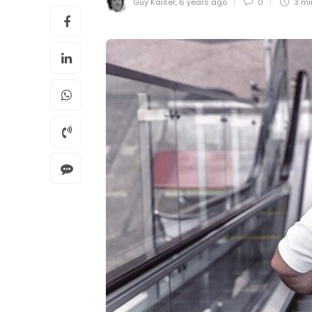
Guy Kaiser
,
6 years ago
0
3 m