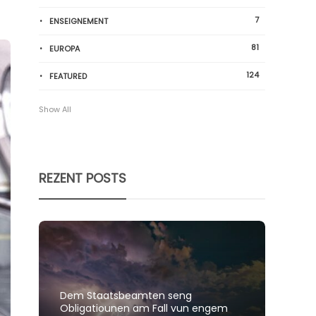
7
ENSEIGNEMENT
81
EUROPA
124
FEATURED
Show All
REZENT POSTS
Dem Staatsbeamten seng
Spillt
Obligatiounen am Fall vun engem
polit