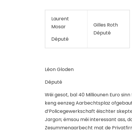
Laurent
Gilles Roth
Mosar
Député
Député
Léon Gloden
Député
Wéi gesot, bal 40 Milliounen Euro sinn 
keng eenzeg Aarbechtsplaz ofgebaut. 
d’Policegewerkschaft éischter skept
Jargon; ëmsou méi interessant ass, d
Zesummenaarbecht mat de Privatfirm