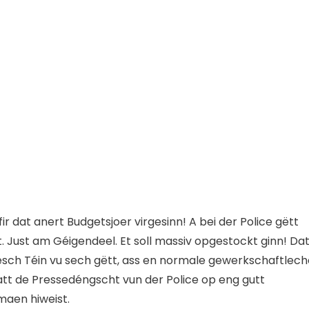
fir dat anert Budgetsjoer virgesinn! A bei der Police gëtt
Just am Géigendeel. Et soll massiv opgestockt ginn! Dat
esch Téin vu sech gëtt, ass en normale gewerkschaftlech
att de Pressedéngscht vun der Police op eng gutt
aen hiweist.