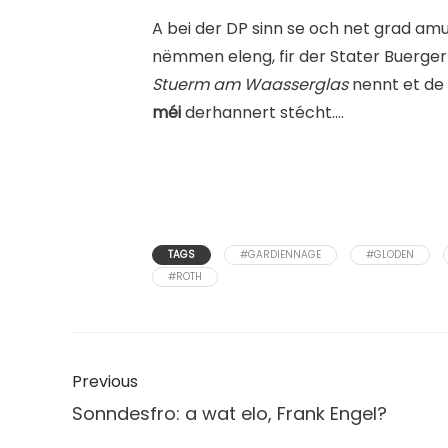
A bei der DP sinn se och net grad am
nëmmen eleng, fir der Stater Buerger
Stuerm am Waasserglas
nennt et de 
méi
derhannert stécht….
TAGS
#GARDIENNAGE
#GLODEN
#ROTH
Previous
Sonndesfro: a wat elo, Frank Engel?