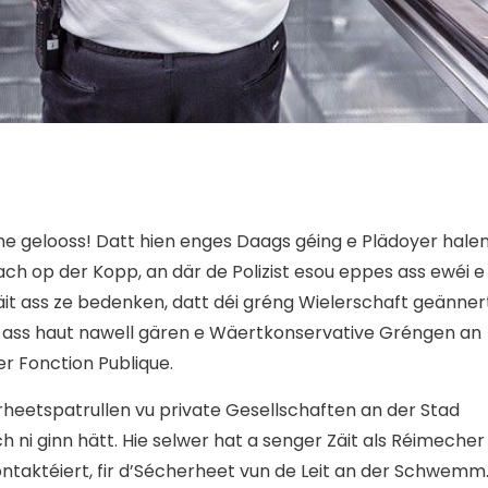
me gelooss! Datt hien enges Daags géing e Plädoyer hale
dach op der Kopp, an där de Polizist esou eppes ass ewéi e
äit ass ze bedenken, datt déi gréng Wielerschaft geänner
r, ass haut nawell gären e Wäertkonservative Gréngen an
er Fonction Publique.
rheetspatrullen vu private Gesellschaften an der Stad
 ni ginn hätt. Hie selwer hat a senger Zäit als Réimecher
taktéiert, fir d’Sécherheet vun de Leit an der Schwemm