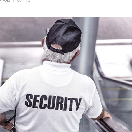
in
read
686