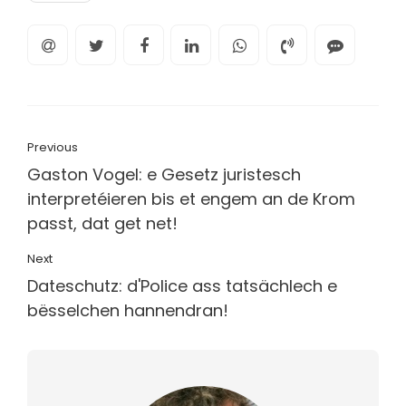
Previous
Gaston Vogel: e Gesetz juristesch
interpretéieren bis et engem an de Krom
passt, dat get net!
Next
Dateschutz: d'Police ass tatsächlech e
bësselchen hannendran!