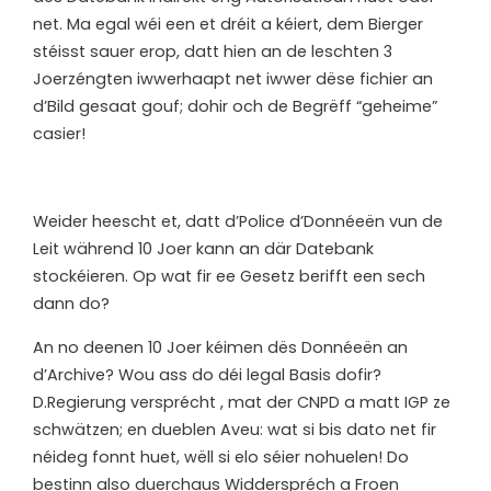
net. Ma egal wéi een et dréit a kéiert, dem Bierger
stéisst sauer erop, datt hien an de leschten 3
Joerzéngten iwwerhaapt net iwwer dëse fichier an
d’Bild gesaat gouf; dohir och de Begrëff “geheime”
casier!
W
eider heescht et, datt d’Police d’Donnéeën vun de
Leit während 10 Joer kann an där Datebank
stockéieren. Op wat fir ee Gesetz berifft een sech
dann do?
An no deenen 10 Joer kéimen dës Donnéeën an
d’Archive? Wou ass do déi legal Basis dofir?
D.Regierung versprécht , mat der CNPD a matt IGP ze
schwätzen; en dueblen Aveu: wat si bis dato net fir
néideg fonnt huet, wëll si elo séier nohuelen! Do
bestinn also duerchaus Widderspréch a Froen