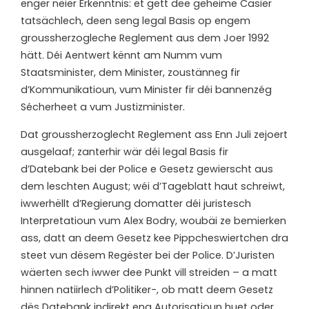
enger neier Erkenntnis: et gëtt dee geheime Casier
tatsächlech, deen seng legal Basis op engem
groussherzogleche Reglement aus dem Joer 1992
hätt. Déi Aentwert kënnt am Numm vum
Staatsminister, dem Minister, zoustänneg fir
d’Kommunikatioun, vum Minister fir déi bannenzég
Sécherheet a vum Justizminister.
D
at groussherzoglecht Reglement ass Enn Juli zejoert
ausgelaaf; zanterhir wär déi legal Basis fir
d’Datebank bei der Police e Gesetz gewierscht aus
dem leschten August; wéi d’Tageblatt haut schreiwt,
iwwerhëllt d’Regierung domatter déi juristesch
Interpretatioun vum Alex Bodry, woubäi ze bemierken
ass, datt an deem Gesetz kee Pippcheswiertchen dra
steet vun dësem Regëster bei der Police. D’Juristen
wäerten sech iwwer dee Punkt vill streiden – a matt
hinnen natiirlech d’Politiker-, ob matt deem Gesetz
dës Datebank indirekt eng Autorisatioun huet oder