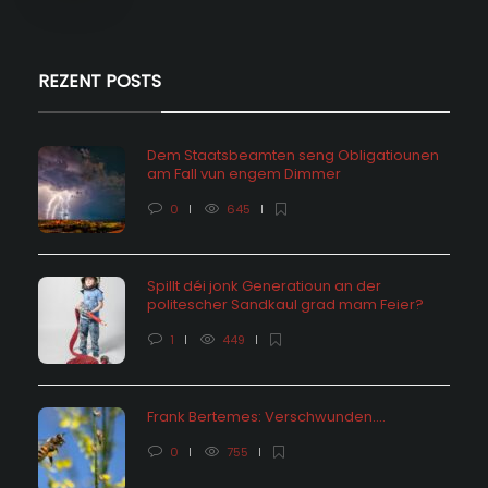
REZENT POSTS
Dem Staatsbeamten seng Obligatiounen
am Fall vun engem Dimmer
0
645
Spillt déi jonk Generatioun an der
politescher Sandkaul grad mam Feier?
1
449
Frank Bertemes: Verschwunden….
0
755