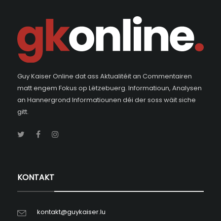
Guy Kaiser Online dat ass Aktualitéit an Commentairen
matt engem Fokus op Lëtzebuerg. Informatioun, Analysen
an Hannergrond Informatiounen déi der soss wäit siche
gitt.
KONTAKT
kontakt@guykaiser.lu