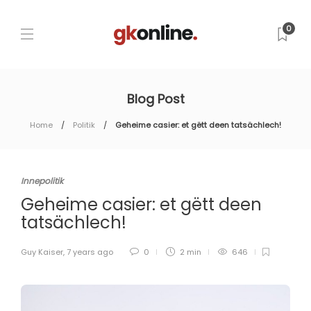
0
Blog Post
Home
Politik
Geheime casier: et gëtt deen tatsächlech!
Innepolitik
Geheime casier: et gëtt deen
tatsächlech!
Guy Kaiser
,
7 years ago
0
2 min
646