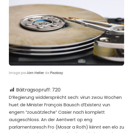
Image par
Jörn Heller
de
Pixabay
Bäitragsopruff:
720
D’
Regierung widdersprécht sech: virun zwou Wochen
huet de Minister François Bausch d’Existenz vun
engem “zousätzleche” Casier nach komplett
ausgeschloss. An der Aentwert op eng
parlamentaresch Fro (Mosar a Roth) kënnt een elo zu