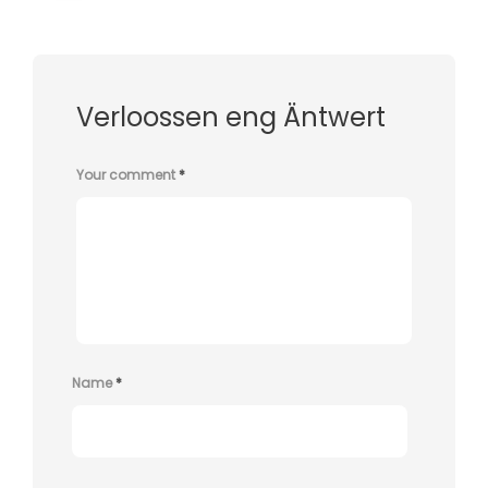
Verloossen eng Äntwert
Your comment
*
Name
*