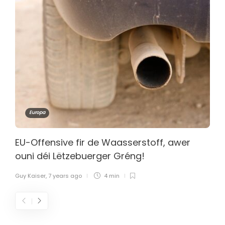
Europa
EU-Offensive fir de Waasserstoff, awer
ouni déi Lëtzebuerger Gréng!
Guy Kaiser
,
7 years ago
4 min