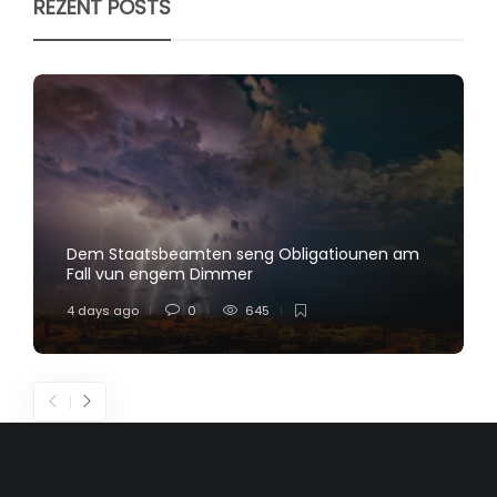
REZENT POSTS
Dem Staatsbeamten seng Obligatiounen am
Fall vun engem Dimmer
4 days ago
0
645