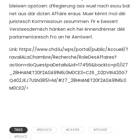
bleiwen opstoen: d’Regierung ass wuel nach esou bal
net aus där doten Affaire eraus. Muer kënnt mol déi
juristesch Kommissioun zesummen. Fir e bessert
Versteesdeméch hänken ech hei ënnendrënner déii
parlamentaresch Fro an hir Aentwert.
Link:
https://www.chd.lu/wps/portal/public/Accueil/T
ravailALaChambre/Recherche/RoleDesAffaires?
action=doQuestpaDetails&id=17456&backto=p0/IZ7
_28HHANET20F2A0A91N6L0M0CE3=CZ6_D2DVRI420G7
Q402JEJ7USN3851=M/#Z7_28HHANET20F2A0A91N6L0
M0CE3/>
TAGS
#BAUSCH
#CASIER
#FICHIER
#POLICE