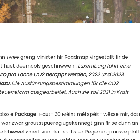
 zwee gréng Minister hir Roadmap virgestallt fir de
ort huet deemools geschriwwen :
Luxemburg führt eine
uro pro Tonne CO2 berappt werden, 2022 und 2023
dazu.
Die Ausführungsbestimmungen für die CO2-
erreform ausgearbeitet. Auch sie soll 2021 in Kraft
also e
Package
!
Haut- 30 Méint méi spéit- wësse mir, dat
éi war zwar groussspuereg ugekënnegt ginn fir se dunn an
lefshiwwel wäert vun der nächster Regierung musse plat