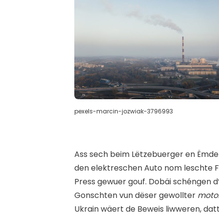
pexels-marcin-jozwiak-3796993
Ass sech beim Lëtzebuerger en Ëmden
den elektreschen Auto nom leschte Fe
Press gewuer gouf. Dobäi schéngen d’G
Gonschten vun dëser gewollter
motor
Ukrain wäert de Beweis liwweren, da