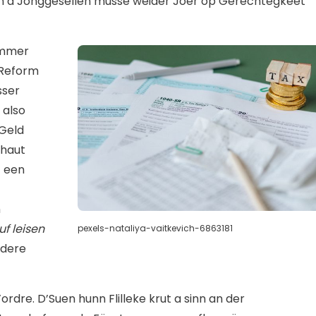
An d’Jonggesellen musse weider Joer op Gerechtegkeet
ëmmer
 Reform
sser
 also
 Geld
 haut
t een
n
uf leisen
pexels-nataliya-vaitkevich-6863181
idere
rdre. D’Suen hunn Flilleke krut a sinn an der