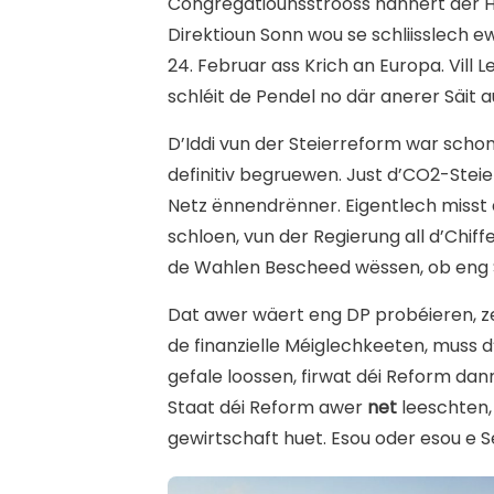
Congregatiounsstrooss hannert der 
Direktioun Sonn wou se schliisslech 
24. Februar ass Krich an Europa. Vill L
schléit de Pendel no där anerer Säit 
D’Iddi vun der Steierreform war sch
definitiv begruewen. Just d’CO2-Steie
Netz ënnendrënner. Eigentlech misst
schloen, vun der Regierung all d’Chiff
de Wahlen Bescheed wëssen, ob eng 
Dat awer wäert eng DP probéieren, 
de finanzielle Méiglechkeeten, muss 
gefale loossen, firwat déi Reform dan
Staat déi Reform awer
net
leeschten, 
gewirtschaft huet. Esou oder esou e S