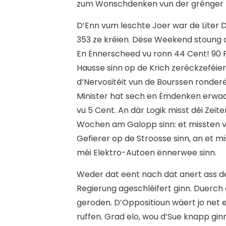
zum Wonschdenken vun der grénger
D’Enn vum leschte Joer war de Liter Die
353 ze kréien. Dëse Weekend stoung de
En Ënnerscheed vu ronn 44 Cent! 90 
Hausse sinn op de Krich zeréckzeféier
d’Nervositéit vun de Bourssen ronder
Minister hat sech en Ëmdenken erwaa
vu 5 Cent. An där Logik misst déi Zei
Wochen am Galopp sinn: et missten v
Gefierer op de Stroosse sinn, an et m
méi Elektro-Autoen ënnerwee sinn.
Weder dat eent nach dat anert ass de 
Regierung ageschléifert ginn. Duerch 
geroden. D’Oppositioun wäert jo net 
ruffen. Grad elo, wou d’Sue knapp gi