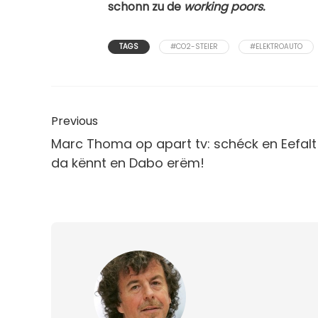
schonn zu de
working poors.
TAGS
#CO2-STEIER
#ELEKTROAUTO
Previous
Marc Thoma op apart tv: schéck en Eefalt 
da kënnt en Dabo erëm!