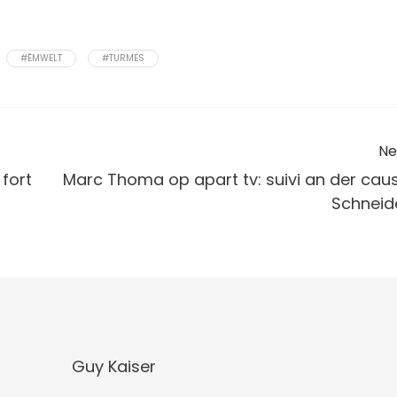
#ËMWELT
#TURMES
Ne
fort
Marc Thoma op apart tv: suivi an der cau
Schneid
Guy Kaiser