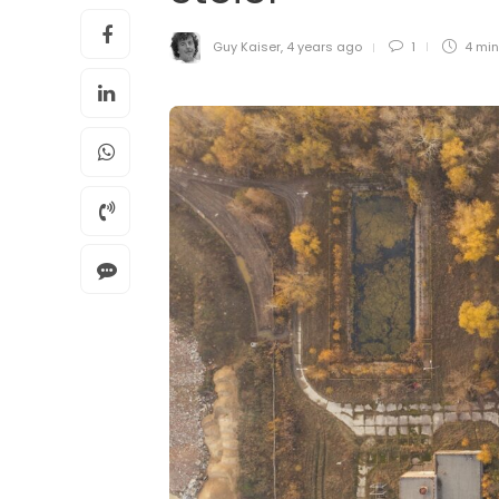
Guy Kaiser
,
4 years ago
1
4 mi