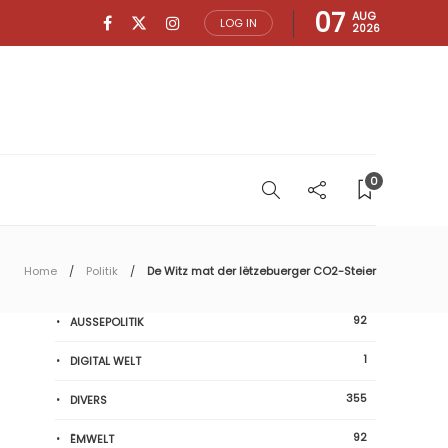
07
AUG
LOG IN
2026
0
Home
Politik
De Witz mat der lëtzebuerger CO2-Steier
92
AUSSEPOLITIK
1
DIGITAL WELT
355
DIVERS
92
ËMWELT