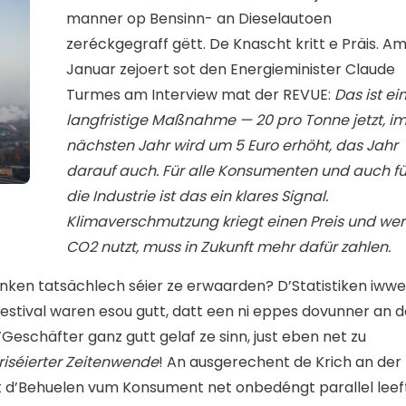
manner op Bensinn- an Dieselautoen
zeréckgegraff gëtt. De Knascht kritt e Präis. A
Januar zejoert sot den Energieminister Claude
Turmes am Interview mat der REVUE:
Das ist ei
langfristige Maßnahme — 20 pro Tonne jetzt, i
nächsten Jahr wird um 5 Euro erhöht, das Jahr
darauf auch. Für alle Konsumenten und auch fü
die Industrie ist das ein klares Signal.
Klimaverschmutzung kriegt einen Preis und wer
CO2 nutzt, muss in Zukunft mehr dafür zahlen.
ken tatsächlech séier ze erwaarden? D’Statistiken iwwe
stival waren esou gutt, datt een ni eppes dovunner an d
eschäfter ganz gutt gelaf ze sinn, just eben net zu
iséierter Zeitenwende
! An ausgerechent de Krich an der
tt d’Behuelen vum Konsument net onbedéngt parallel leef