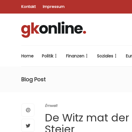
Kontakt
Impressum
Home
Politik
Finanzen
Soziales
Eu
Blog Post
Ëmwelt
De Witz mat der
Steier