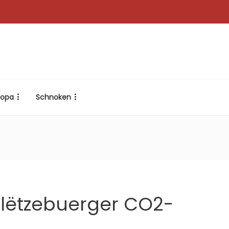
ropa
Schnoken
 lëtzebuerger CO2-