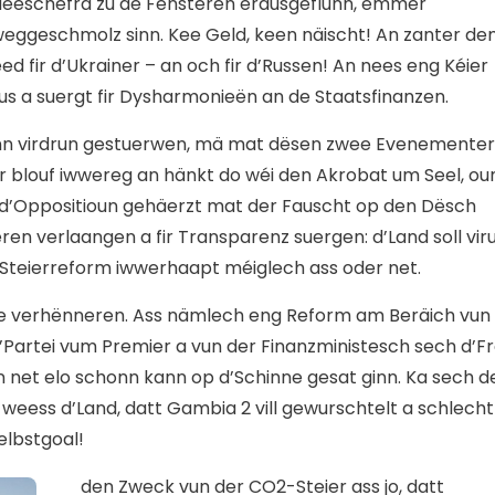
Heeschefra zu de Fënsteren erausgeflunn, ëmmer
eweggeschmolz sinn. Kee Geld, keen näischt! An zanter d
eed fir d’Ukrainer – an och fir d’Russen! An nees eng Kéier
aus a suergt fir Dysharmonieën an de Staatsfinanzen.
onn virdrun gestuerwen, mä mat dësen zwee Evenementer
r blouf iwwereg an hänkt do wéi den Akrobat um Seel, oun
 d’Oppositioun gehäerzt mat der Fauscht op den Dësch
eren verlaangen a fir Transparenz suergen: d’Land soll vir
Steierreform iwwerhaapt méiglech ass oder net.
ze verhënneren. Ass nämlech eng Reform am Beräich vun
d’Partei vum Premier a vun der Finanzministesch sech d’F
n net elo schonn kann op d’Schinne gesat ginn. Ka sech d
weess d’Land, datt Gambia 2 vill gewurschtelt a schlecht
elbstgoal!
d
en Zweck vun der CO2-Steier ass jo, datt