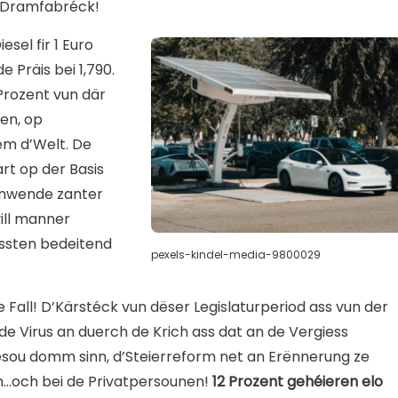
 Dramfabréck!
sel fir 1 Euro
 Präis bei 1,790.
Prozent vun där
en, op
ëm d’Welt. De
rt op der Basis
tenwende zanter
ill manner
issten bedeitend
pexels-kindel-media-9800029
Fall! D’Kärstéck vun dëser Legislaturperiod ass vun der
de Virus an duerch de Krich ass dat an de Vergiess
esou domm sinn, d’Steierreform net an Erënnerung ze
nn…och bei de Privatpersounen!
12 Prozent gehéieren elo