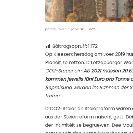
pexels-marcin-jozwiak-3652511
Bäitragsopruff:
1,172
O
p Kleeserchersdag am Joer 2019 hunn
Planéit ze retten. D’Lëtzebuerger W
CO2-Steuer ein:
Ab 2021 müssen 20 E
kommen jeweils fünf Euro pro Tonne 
Bepreisung werden im Rahmen der Steu
treten.
D’CO2-Steier an Steierreform waren 
aus der Steierreform näischt gëtt. D
der Intimitéit ze begruewen. Dee Mau