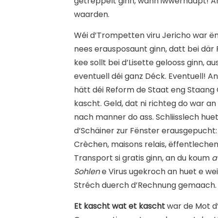
getrëppelt ginn, wann iwwerhaapt! 
waarden.
Wéi d’Trompetten viru Jericho war 
nees erausposaunt ginn, datt bei där
kee sollt bei d’Lisette gelooss ginn, au
eventuell déi ganz Déck. Eventuell! An
hätt déi Reform de Staat eng Staang
kascht. Geld, dat ni richteg do war an
nach manner do ass. Schliisslech hue
d’Schäiner zur Fënster erausgepucht:
Crèchen, maisons relais, ëffentleche
Transport si gratis ginn, an du koum
a
Sohlen
e Virus ugekroch an huet e we
Stréch duerch d’Rechnung gemaach.
Et kascht wat et kascht
war de Mot d’o