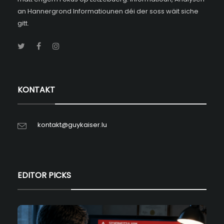
an Hannergrond Informatiounen déi der soss wäit siche
gitt.
KONTAKT
kontakt@guykaiser.lu
EDITOR PICKS