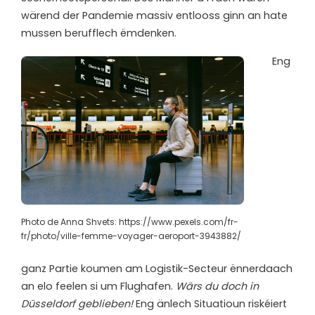
wärend der Pandemie massiv entlooss ginn an hate
mussen berufflech ëmdenken.
Eng
Photo de Anna Shvets: https://www.pexels.com/fr-
fr/photo/ville-femme-voyager-aeroport-3943882/
ganz Partie koumen am Logistik-Secteur ënnerdaach
an elo feelen si um Flughafen.
Wärs du doch in
Düsseldorf geblieben!
Eng änlech Situatioun riskéiert