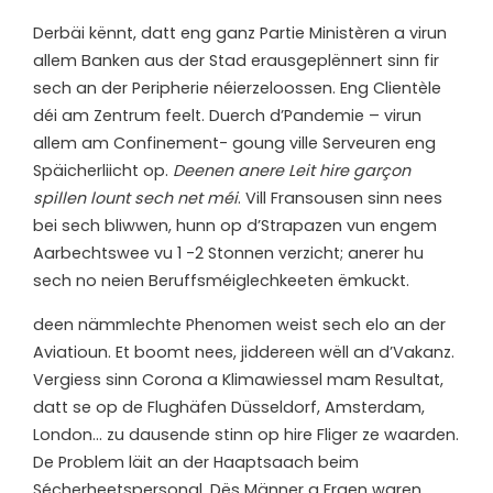
Derbäi kënnt, datt eng ganz Partie Ministèren a virun
allem Banken aus der Stad erausgeplënnert sinn fir
sech an der Peripherie néierzeloossen. Eng Clientèle
déi am Zentrum feelt. Duerch d’Pandemie – virun
allem am Confinement- goung ville Serveuren eng
Späicherliicht op.
Deenen anere Leit hire garçon
spillen lount sech net méi
. Vill Fransousen sinn nees
bei sech bliwwen, hunn op d’Strapazen vun engem
Aarbechtswee vu 1 -2 Stonnen verzicht; anerer hu
sech no neien Beruffsméiglechkeeten ëmkuckt.
d
een nämmlechte Phenomen weist sech elo an der
Aviatioun. Et boomt nees, jiddereen wëll an d’Vakanz.
Vergiess sinn Corona a Klimawiessel mam Resultat,
datt se op de Flughäfen Düsseldorf, Amsterdam,
London… zu dausende stinn op hire Fliger ze waarden.
De Problem läit an der Haaptsaach beim
Sécherheetspersonal. Dës Männer a Fraen waren