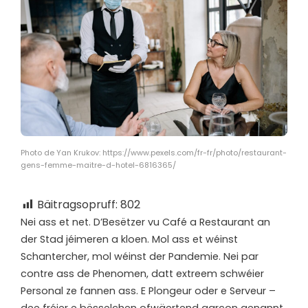
Photo de Yan Krukov: https://www.pexels.com/fr-fr/photo/restaurant-
gens-femme-maitre-d-hotel-6816365/
Bäitragsopruff:
802
N
ei ass et net. D’Besëtzer vu Café a Restaurant an
der Stad jéimeren a kloen. Mol ass et wéinst
Schantercher, mol wéinst der Pandemie. Nei par
contre ass de Phenomen, datt extreem schwéier
Personal ze fannen ass. E Plongeur oder e Serveur –