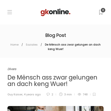
0
Blog Post
Home
Soziales
De Mënsch ass zwar gelungen an dach
keng Wuer!
Divers
De Mënsch ass zwar gelungen
an dach keng Wuer!
Guy Kaiser
,
4 years ago
2
3 min
748