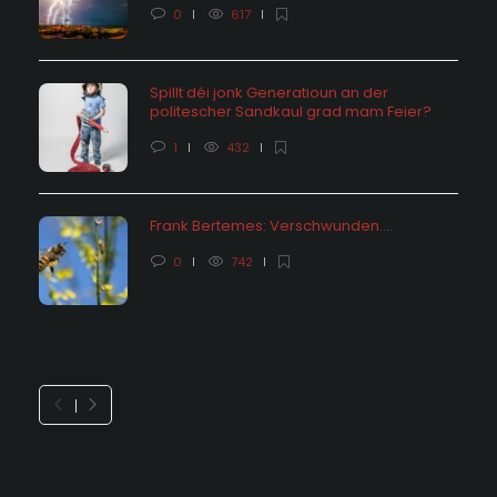
0
617
Spillt déi jonk Generatioun an der
politescher Sandkaul grad mam Feier?
1
432
Frank Bertemes: Verschwunden….
0
742