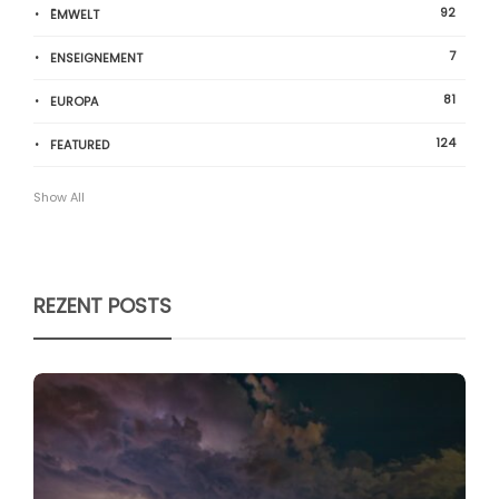
92
ËMWELT
7
ENSEIGNEMENT
81
EUROPA
124
FEATURED
Show All
REZENT POSTS