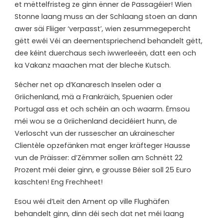
et mëttelfristeg ze ginn ënner de Passagéier! Wien
Stonne laang muss an der Schlaang stoen an dann
awer säi Fliiger ‘verpasst’, wien zesummegepercht
gëtt ewéi Véi an deementspriechend behandelt gëtt,
dee kéint duerchaus sech iwwerleeën, datt een och
ka Vakanz maachen mat der bleche Kutsch.
Sécher net op d’Kanaresch Inselen oder a
Griichenland, mä a Frankräich, Spuenien oder
Portugal ass et och schéin an och waarm. Ëmsou
méi wou se a Griichenland decidéiert hunn, de
Verloscht vun der russescher an ukrainescher
Clientèle opzefänken mat enger kräfteger Hausse
vun de Präisser: d’Zëmmer sollen am Schnëtt 22
Prozent méi deier ginn, e grousse Béier soll 25 Euro
kaschten! Eng Frechheet!
Esou wéi d’Leit den Ament op ville Flughäfen
behandelt ginn, dinn déi sech dat net méi laang