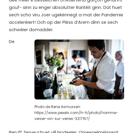
dee fréier e bësselchen ofwäertend garçon genannt
gouf- sinn zu enger absolutter Raritéit ginn. Dat huet
sech scho viru Joer ugekënnegt a mat der Pandemie
acceleréiert! Och op der Plëss d’Arem dinn se sech
schwéier domadder.
De
Photo de Rene Asmussen:
https://www.pexels.com/fr-fr/photo/homme-
verser-vin-sur-verres-3217157/
Beruff
Serveur
huet vill Nodeeler. Onreegelméissegt