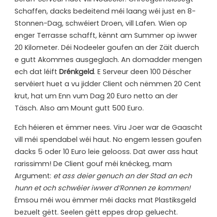
Schaffen, dacks bedeitend méi laang wéi just en 8-
Stonnen-Dag, schwéiert Droen, vill Lafen. Wien op
enger Terrasse schafft, kënnt am Summer op iwwer
20 Kilometer. Déi Nodeeler goufen an der Zäit duerch
e gutt Akommes ausgeglach. An domadder mengen
ech dat léift
Drénkgeld
. E Serveur deen 100 Dëscher
servéiert huet a vu jidder Client och nëmmen 20 Cent
krut, hat um Enn vum Dag 20 Euro netto an der
Täsch. Also am Mount gutt 500 Euro.
Ech héieren et ëmmer nees. Viru Joer war de Gaascht
vill méi spendabel wéi haut. No engem Iessen goufen
dacks 5 oder 10 Euro leie gelooss. Dat awer ass haut
rarissimm! De Client gouf méi knéckeg, mam
Argument:
et ass deier genuch an der Stad an ech
hunn et och schwéier iwwer d’Ronnen ze kommen!
Ëmsou méi wou ëmmer méi dacks mat Plastiksgeld
bezuelt gëtt. Seelen gëtt eppes drop geluecht.