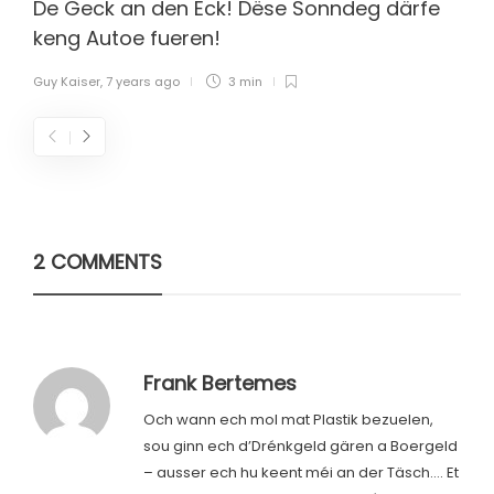
De Geck an den Eck! Dëse Sonndeg därfe
keng Autoe fueren!
Guy Kaiser
,
7 years ago
3 min
2 COMMENTS
Frank Bertemes
Och wann ech mol mat Plastik bezuelen,
sou ginn ech d’Drénkgeld gären a Boergeld
– ausser ech hu keent méi an der Täsch…. Et