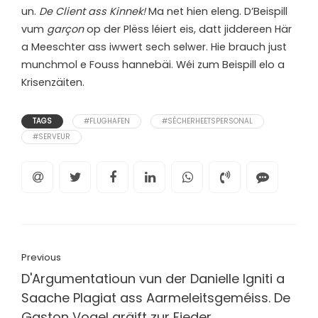
un.
De Client ass Kinnek!
Ma net hien eleng. D’Beispill
vum
garçon
op der Plëss léiert eis, datt jiddereen Här
a Meeschter ass iwwert sech selwer. Hie brauch just
munchmol e Fouss hannebäi. Wéi zum Beispill elo a
Krisenzäiten.
TAGS
#FLUGHAFEN
#SÉCHERHEETSPERSONAL
#SERVEUR
Previous
D'Argumentatioun vun der Danielle Igniti a
Saache Plagiat ass Aarmeleitsgeméiss. De
Gaston Vogel gräift zur Fieder.