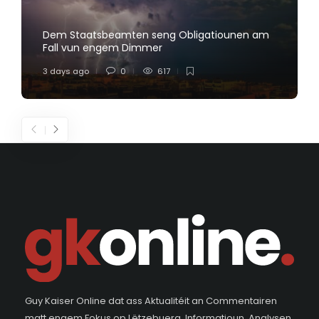
Dem Staatsbeamten seng Obligatiounen am
Fall vun engem Dimmer
3 days ago
0
617
Guy Kaiser Online dat ass Aktualitéit an Commentairen
matt engem Fokus op Lëtzebuerg. Informatioun, Analysen