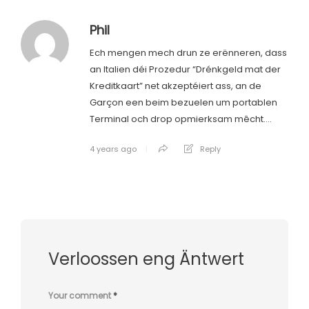
Phil
Ech mengen mech drun ze erënneren, dass
an Italien déi Prozedur “Drénkgeld mat der
Kreditkaart” net akzeptéiert ass, an de
Garçon een beim bezuelen um portablen
Terminal och drop opmierksam mêcht….
4 years ago
Reply
Verloossen eng Äntwert
Your comment
*