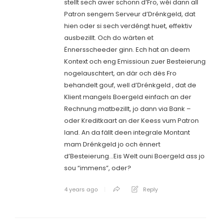
stellt sech awer schonn d’Fro, wéi dann all
Patron sengem Serveur d’Drénkgeld, dat
hien oder si sech verdéngt huet, effektiv
ausbezillt. Och do wärten et
Ënnersscheeder ginn. Ech hat an deem
Kontext och eng Emissioun zuer Besteierung
nogelauschtert, an där och dës Fro
behandelt gouf, well d’Drénkgeld , dat de
Klient mangels Boergeld einfach an der
Rechnung matbezillt, jo dann via Bank –
oder Kreditkaart an der Keess vum Patron
land. An da fällt deen integrale Montant
mam Drénkgeld jo och ënnert
d’Besteierung…Eis Welt ouni Boergeld ass jo
sou “immens”, oder?
4 years ago
Reply