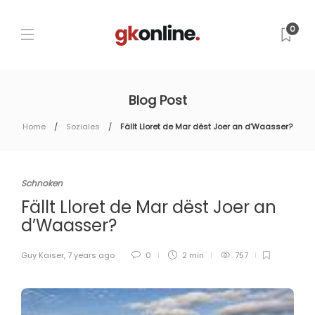
0
Blog Post
Home
Soziales
Fällt Lloret de Mar dëst Joer an d’Waasser?
Schnoken
Fällt Lloret de Mar dëst Joer an
d’Waasser?
Guy Kaiser
,
7 years ago
0
2 min
757