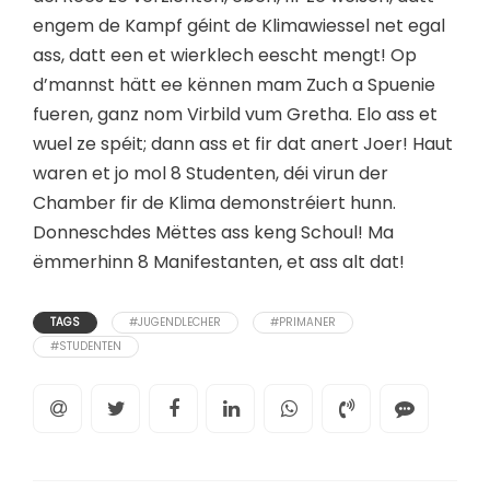
engem de Kampf géint de Klimawiessel net egal
ass, datt een et wierklech eescht mengt! Op
d’mannst hätt ee kënnen mam Zuch a Spuenie
fueren, ganz nom Virbild vum Gretha. Elo ass et
wuel ze spéit; dann ass et fir dat anert Joer! Haut
waren et jo mol 8 Studenten, déi virun der
Chamber fir de Klima demonstréiert hunn.
Donneschdes Mëttes ass keng Schoul! Ma
ëmmerhinn 8 Manifestanten, et ass alt dat!
TAGS
#JUGENDLECHER
#PRIMANER
#STUDENTEN