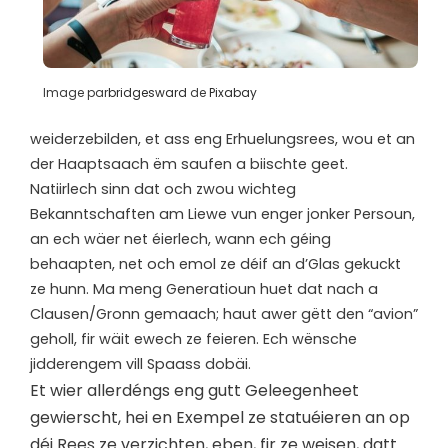
Image par
bridgesward
de
Pixabay
weiderzebilden, et ass eng Erhuelungsrees, wou et an
der Haaptsaach ëm saufen a biischte geet.
Natiirlech sinn dat och zwou wichteg
Bekanntschaften am Liewe vun enger jonker Persoun,
an ech wäer net éierlech, wann ech géing
behaapten, net och emol ze déif an d’Glas gekuckt
ze hunn. Ma meng Generatioun huet dat nach a
Clausen/Gronn gemaach; haut awer gëtt den “avion”
geholl, fir wäit ewech ze feieren. Ech wënsche
jidderengem vill Spaass dobäi.
Et wier allerdéngs eng gutt Geleegenheet
gewierscht, hei en Exempel ze statuéieren an op
déi Rees ze verzichten, eben, fir ze weisen, datt