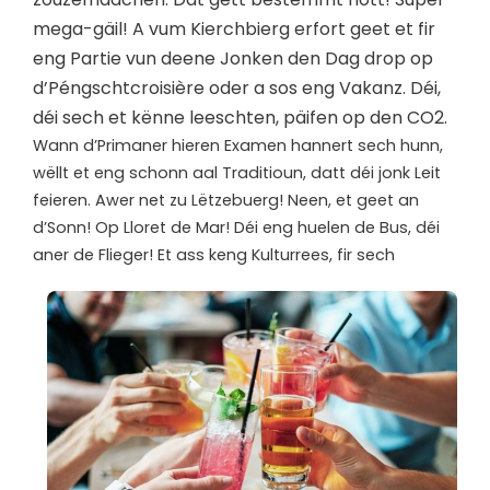
mega-gäil! A vum Kierchbierg erfort geet et fir
eng Partie vun deene Jonken den Dag drop op
d’Péngschtcroisière oder a sos eng Vakanz. Déi,
déi sech et kënne leeschten, päifen op den CO2.
Wann d’Primaner hieren Examen hannert sech hunn,
wëllt et eng schonn aal Traditioun, datt déi jonk Leit
feieren. Awer net zu Lëtzebuerg! Neen, et geet an
d’Sonn! Op Lloret de Mar! Déi eng huelen de Bus, déi
aner de Flieger! Et ass keng Kulturrees, fir sech