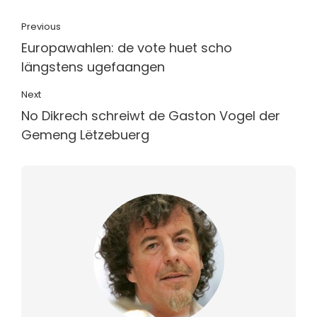
Previous
Europawahlen: de vote huet scho
längstens ugefaangen
Next
No Dikrech schreiwt de Gaston Vogel der
Gemeng Lëtzebuerg