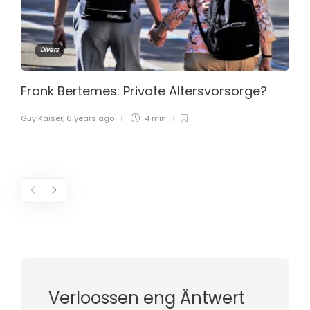
Divers
Frank Bertemes: Private Altersvorsorge?
Guy Kaiser
,
6 years ago
4 min
Verloossen eng Äntwert