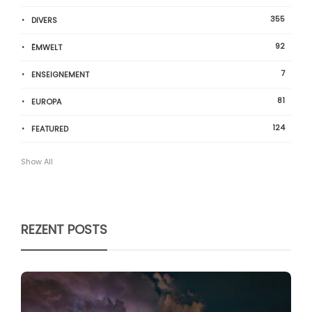
355
DIVERS
92
ËMWELT
7
ENSEIGNEMENT
81
EUROPA
124
FEATURED
Show All
REZENT POSTS