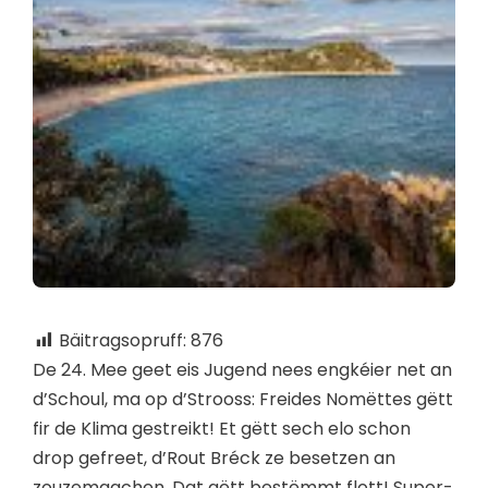
Bäitragsopruff:
876
De 24. Mee geet eis Jugend nees engkéier net an
d’Schoul, ma op d’Strooss: Freides Nomëttes gëtt
fir de Klima gestreikt! Et gëtt sech elo schon
drop gefreet, d’Rout Bréck ze besetzen an
zouzemaachen. Dat gëtt bestëmmt flott! Super-