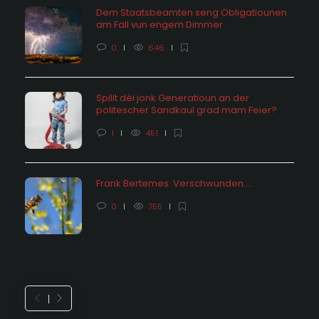
Dem Staatsbeamten seng Obligatiounen
am Fall vun engem Dimmer
0
646
Spillt déi jonk Generatioun an der
politescher Sandkaul grad mam Feier?
1
451
Frank Bertemes: Verschwunden….
0
755