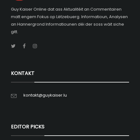
Guy Kaiser Online dat ass Aktualitéit an Commentairen
matt engem Fokus op Lëtzebuerg. Informatioun, Analysen
an Hannergrond Informatiounen déi der soss wäit siche
gitt.
KONTAKT
kontakt@guykaiser.lu
EDITOR PICKS