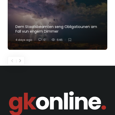
Dem Staatsbeamten seng Obligatiounen am
Fall vun engem Dimmer
4 days ago
0
646