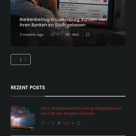
Bankenbetrug in Luxemburg: Kunden von
ihren Banken im Stich gelassen
3 months ago
1
1955
REZENT POSTS
Dem Staatsbeamten seng Obligatiounen
am Fall vun engem Dimmer
0
520