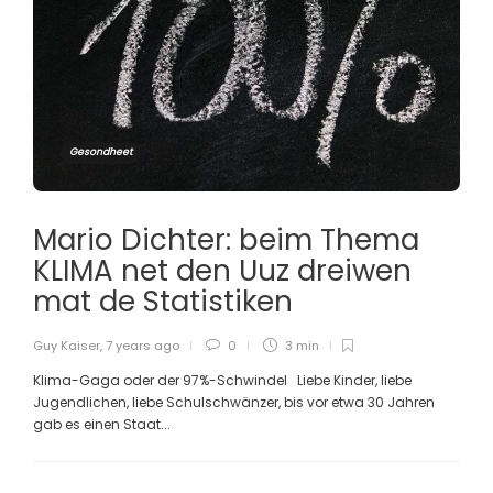
Gesondheet
Mario Dichter: beim Thema
KLIMA net den Uuz dreiwen
mat de Statistiken
Guy Kaiser
,
7 years ago
0
3 min
Klima-Gaga oder der 97%-Schwindel Liebe Kinder, liebe
Jugendlichen, liebe Schulschwänzer, bis vor etwa 30 Jahren
gab es einen Staat...