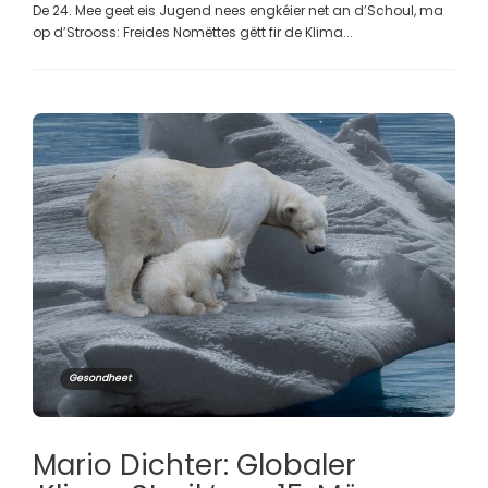
De 24. Mee geet eis Jugend nees engkéier net an d’Schoul, ma
op d’Strooss: Freides Nomëttes gëtt fir de Klima...
Gesondheet
Mario Dichter: Globaler