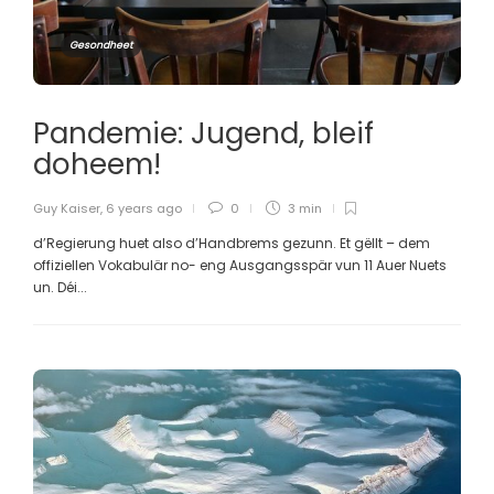
Gesondheet
Pandemie: Jugend, bleif
doheem!
Guy Kaiser
,
6 years ago
0
3 min
d’Regierung huet also d’Handbrems gezunn. Et gëllt – dem
offiziellen Vokabulär no- eng Ausgangsspär vun 11 Auer Nuets
un. Déi...