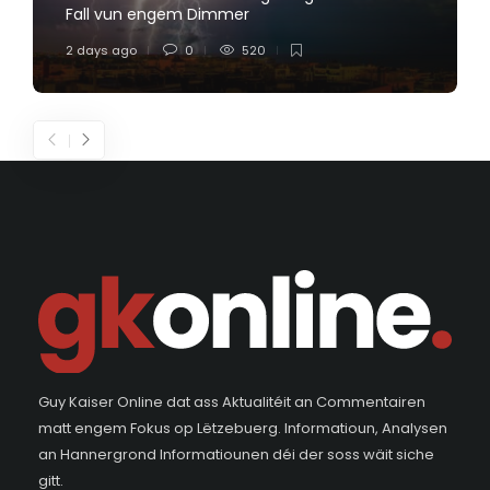
Fall vun engem Dimmer
2 days ago
0
520
Guy Kaiser Online dat ass Aktualitéit an Commentairen
matt engem Fokus op Lëtzebuerg. Informatioun, Analysen
an Hannergrond Informatiounen déi der soss wäit siche
gitt.