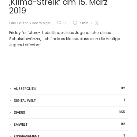
‚Klima-Streik‘ am 15. März
2019
Guy Kaiser
,
7 years ago
0
7 min
Friday for future- Liebe Kinder, liebe Jugendlichen, liebe
Schulschwänzer, ich finde es klasse, dass sich die heutige
Jugend offenbar...
92
AUSSEPOLITIK
1
DIGITAL WELT
355
DIVERS
92
ËMWELT
7
ENSEIGNEMENT