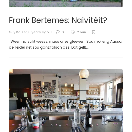
Frank Bertemes: Naivitéit?
Guy Kaiser
,
6 years ago
0
2 min
Ween näischt weess, muss alles gleewen. Sou mol eng Ausso,
déi leider net sou ganz falsch ass. Dat gëllt...