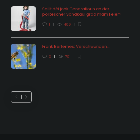
Spillt déi jonk Generatioun an der
politescher Sandkaul grad mam Feier?
1
406
Frank Bertemes: Verschwunden….
0
701