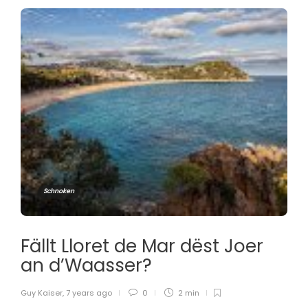
Schnoken
Fällt Lloret de Mar dëst Joer
an d’Waasser?
Guy Kaiser
,
7 years ago
0
2 min