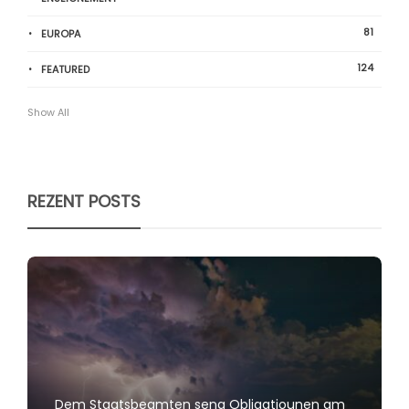
81
EUROPA
124
FEATURED
Show All
REZENT POSTS
Dem Staatsbeamten seng Obligatiounen am