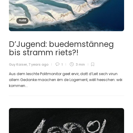
Politik
D’Jugend: buedemstänneg
bis stramm riets?!
Guy Kaiser
,
7 years ago
1
3 min
Aus dem leschte Politmonitor geet ervir, datt d’Leit sech virun
allem Gedanke maachen ëm de Logement, wëll heeschen: wéi
kommen...