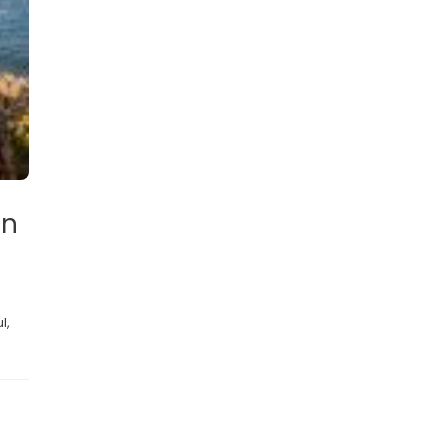
an
l,