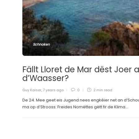
Schnoken
Fällt Lloret de Mar dëst Joer 
d’Waasser?
Guy Kaiser
,
7 years ago
0
2 min
read
De 24. Mee geet eis Jugend nees engkéier net an d’Schou
ma op d’Strooss: Freides Nomëttes gëtt fir de Klima...