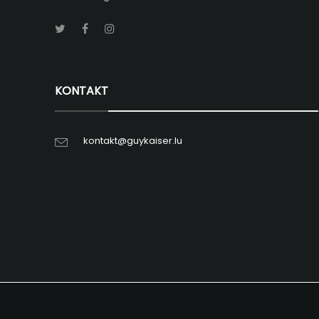
KONTAKT
kontakt@guykaiser.lu