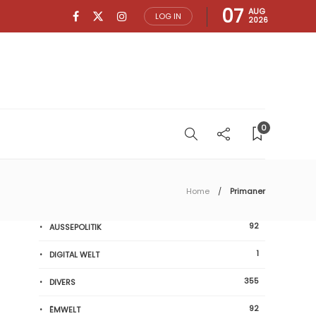
07
AUG
LOG IN
2026
0
Home
Primaner
92
AUSSEPOLITIK
1
DIGITAL WELT
355
DIVERS
92
ËMWELT