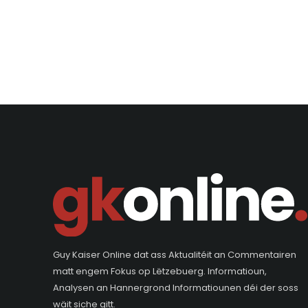
Guy Kaiser Online dat ass Aktualitéit an Commentairen
matt engem Fokus op Lëtzebuerg. Informatioun,
Analysen an Hannergrond Informatiounen déi der soss
wäit siche gitt.