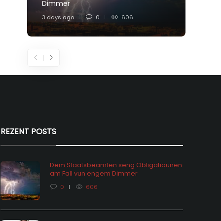
Dimmer
Feier
3 days ago
0
606
5 days
REZENT POSTS
Dem Staatsbeamten seng Obligatiounen
am Fall vun engem Dimmer
0
606