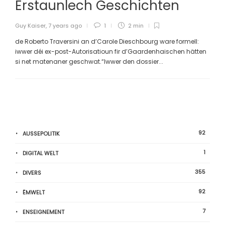
Erstaunlech Geschichten
Guy Kaiser
,
7 years ago
1
2 min
de Roberto Traversini an d’Carole Dieschbourg ware formell:
iwwer déi ex-post-Autorisatioun fir d’Gaardenhaischen hätten
si net matenaner geschwat.“Iwwer den dossier...
92
AUSSEPOLITIK
1
DIGITAL WELT
355
DIVERS
92
ËMWELT
7
ENSEIGNEMENT