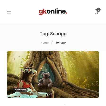
0
Tag:
Schapp
Home
Schapp
Innepolitik