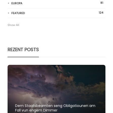
81
EUROPA
124
FEATURED
Show All
REZENT POSTS
Dem Staatsbeamten seng Obligatiounen am
Fall vun engem Dimmer