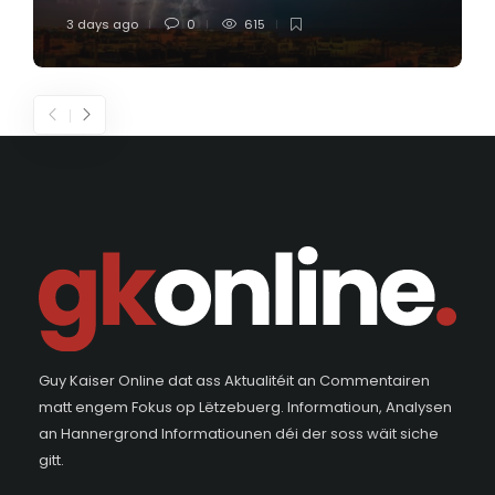
3 days ago
0
615
Guy Kaiser Online dat ass Aktualitéit an Commentairen
matt engem Fokus op Lëtzebuerg. Informatioun, Analysen
an Hannergrond Informatiounen déi der soss wäit siche
gitt.