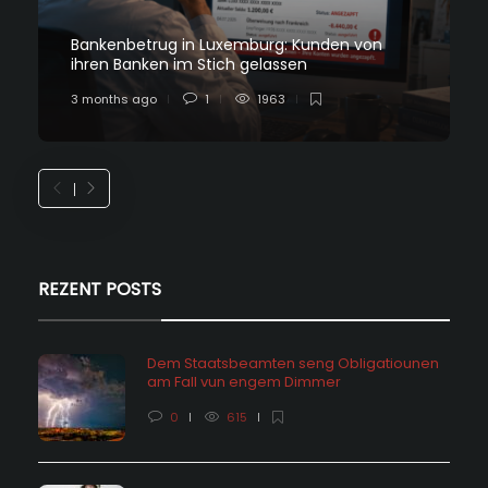
Bankenbetrug in Luxemburg: Kunden von
ihren Banken im Stich gelassen
3 months ago
1
1963
REZENT POSTS
Dem Staatsbeamten seng Obligatiounen
am Fall vun engem Dimmer
0
615