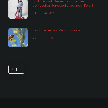
Spillt déi jonk Generatioun an der
politescher Sandkaul grad mam Feier?
1
432
Frank Bertemes: Verschwunden….
0
741