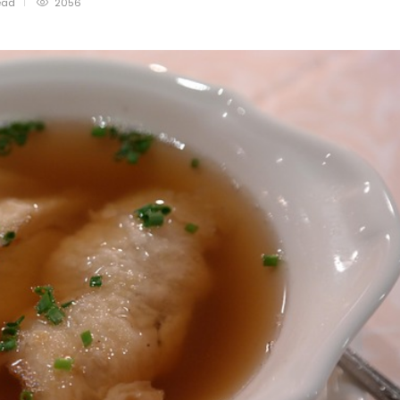
ead
2056