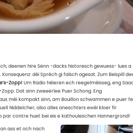
och, deenen hire Sënn -dacks historesch gewuess- lues a
. Konsequenz: déi Spréch gi falsch agesat. Zum Beispill de
te’s-Zopp!
Um Radio héieren ech reegelméisseg, eng Saa
-
Zopp. Dat sinn zweeërlee Puer Schong. Eng
us méi kompakt sinn, am Bouillon schwammen e puer fe
ll Niddelcher, also alles aneschters ewéi kloer fir
p par contre huet bei eis e kathouleschen Hannergrond!
 an ass et och nach