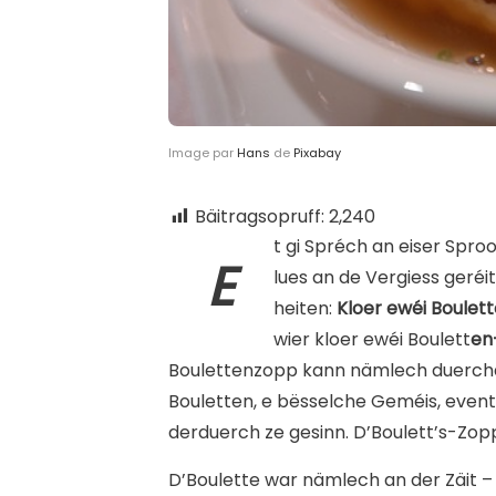
Image par
Hans
de
Pixabay
Bäitragsopruff:
2,240
t gi Spréch an eiser Spro
E
lues an de Vergiess geréit
heiten:
Kloer ewéi Boulet
wier kloer ewéi Boulett
en
Boulettenzopp kann nämlech duercha
Bouletten, e bësselche Geméis, eventue
derduerch ze gesinn. D’Boulett’s-Zop
D’Boulette war nämlech an der Zäit –