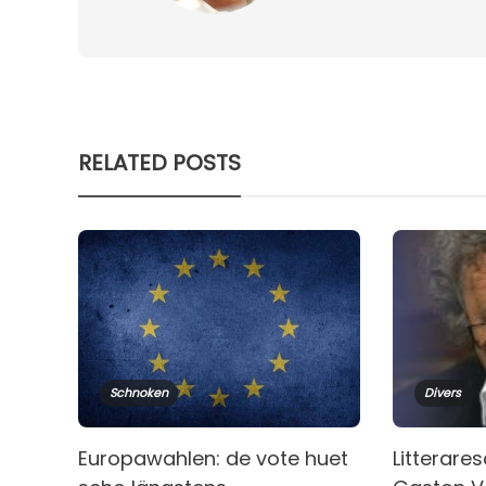
RELATED POSTS
Schnoken
Divers
Europawahlen: de vote huet
Litterare