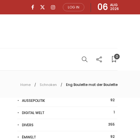
06
AUG
LOG IN
2026
0
Home
Schnoken
Eng Boulette mat der Boulette
92
AUSSEPOLITIK
1
DIGITAL WELT
355
DIVERS
92
ËMWELT