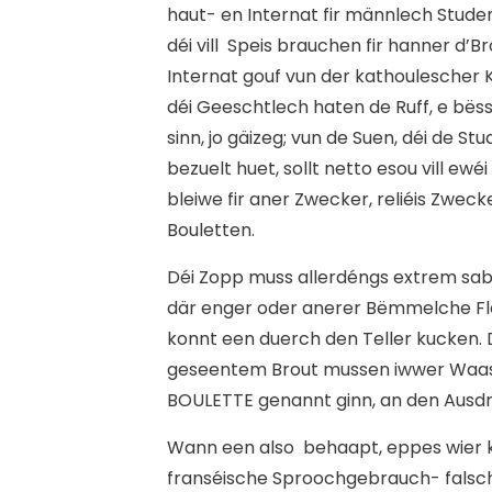
haut- en Internat fir männlech Stud
déi vill Speis brauchen fir hanner d’
Internat gouf vun der kathoulescher K
déi Geeschtlech haten de Ruff, e bëss
sinn, jo gäizeg; vun de Suen, déi de Stu
bezuelt huet, sollt netto esou vill ew
bleiwe fir aner Zwecker, reliéis Zwec
Bouletten.
Déi Zopp muss allerdéngs extrem sabb
där enger oder anerer Bëmmelche Fle
konnt een duerch den Teller kucken. 
geseentem Brout mussen iwwer Waasse
BOULETTE genannt ginn, an den Ausd
Wann een also behaapt, eppes wier k
franséische Sproochgebrauch- falsc