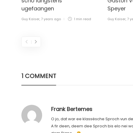
scho längstens
Gaston V
ugefaangen
Speyer
Guy Kaiser
,
7 years ago
1 min
read
Guy Kaiser
,
7 y
1 COMMENT
Frank Bertemes
O jo, dat war ee klassësche Sproch vun de
A fir deen, deem dee Sproch bis elo nei war