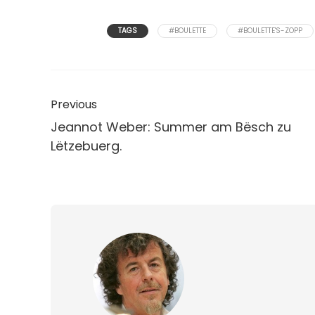
TAGS
#BOULETTE
#BOULETTE'S-ZOPP
Previous
Jeannot Weber: Summer am Bësch zu
Lëtzebuerg.