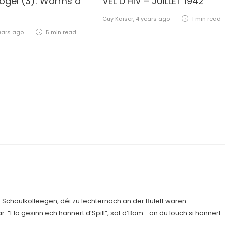
ogel (3): Worms a
VEL D’HIV – JUILLET 1942
Guy Kaiser
,
4 years ago
1 min
read
ears ago
5 min
read
 Schoulkolleegen, déi zu Iechternach an der Bulett waren…
: “Elo gesinn ech hannert d’Spill”, sot d’Bom….an du louch si hannert