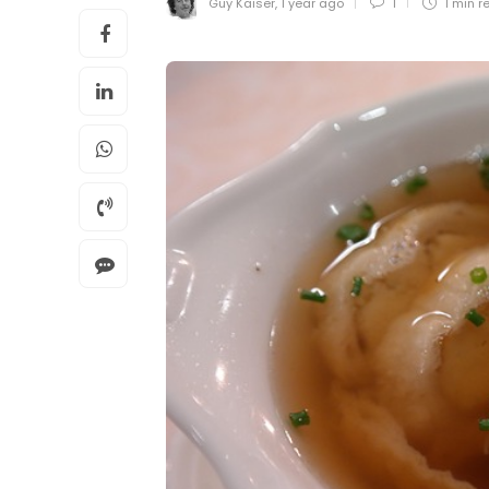
Guy Kaiser
,
1 year ago
1
1 min
r