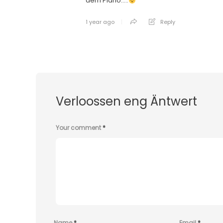
dem Piano…..
1 year ago
Reply
Verloossen eng Äntwert
Your comment
*
Name
*
Email
*