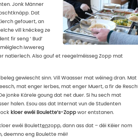
enten. Jonk Männer
Broschtknäpp. Dat
ierch gefouert, an
elche vill knéckeg ze
dent fir seng ‘ Bud’
éi méiglech iwwereg
ker natierlech. Also gouf et reegelméisseg Zopp mat
eleg gewiescht sinn. Vill Waasser mat wéineg dran. Mat
esch, mat enger Ierbes, mat enger Muert, a fir de Resch
De jonke Kärele goung dat net duer. Si hu sech mat
r halen. Esou ass dat Internat vun de Studenten
rock
kloer ewéi Boulette’s-Zopp
wor entstanen.
loer ewéi Boulett
en
zopp, dann ass dat – déi Kéier nom
h, deemno eng Boulette méi!