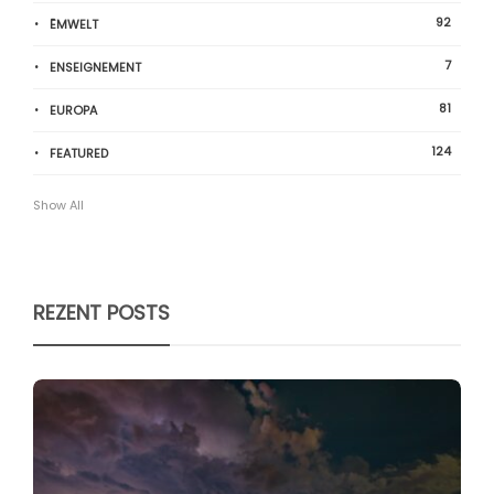
92
ËMWELT
7
ENSEIGNEMENT
81
EUROPA
124
FEATURED
Show All
REZENT POSTS