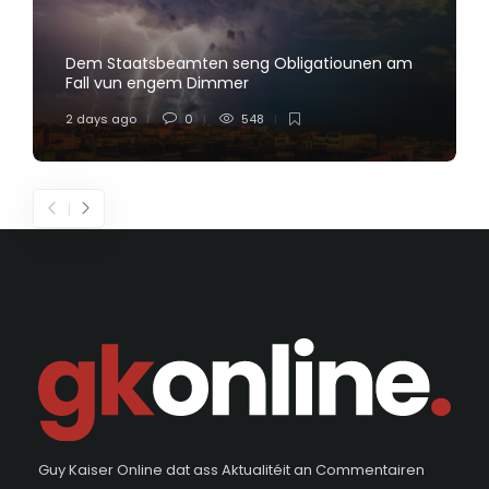
Dem Staatsbeamten seng Obligatiounen am
Fall vun engem Dimmer
2 days ago
0
548
Guy Kaiser Online dat ass Aktualitéit an Commentairen