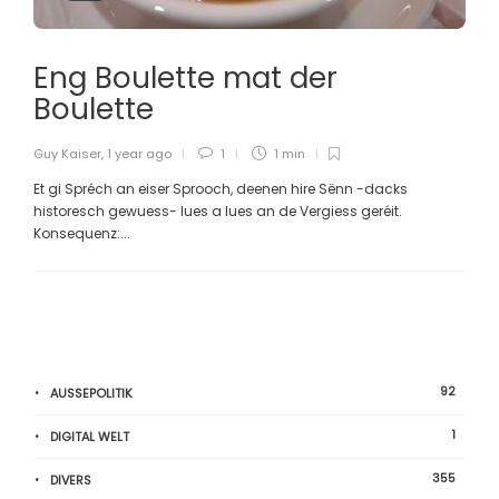
Eng Boulette mat der
Boulette
Guy Kaiser
,
1 year ago
1
1 min
Et gi Spréch an eiser Sprooch, deenen hire Sënn -dacks
historesch gewuess- lues a lues an de Vergiess geréit.
Konsequenz:...
92
AUSSEPOLITIK
1
DIGITAL WELT
355
DIVERS