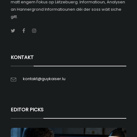
matt engem Fokus op Lëtzebuerg. Informatioun, Analysen
an Hannergrond Informatiounen déi der soss wäit siche
gitt.
KONTAKT
kontakt@guykaiser.lu
EDITOR PICKS