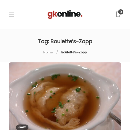
0
Tag:
Boulette’s-Zopp
Home
Boulette’s-Zopp
Divers