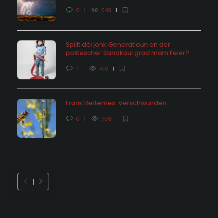
0
548
Spillt déi jonk Generatioun an der
politescher Sandkaul grad mam Feier?
1
410
Frank Bertemes: Verschwunden….
0
706