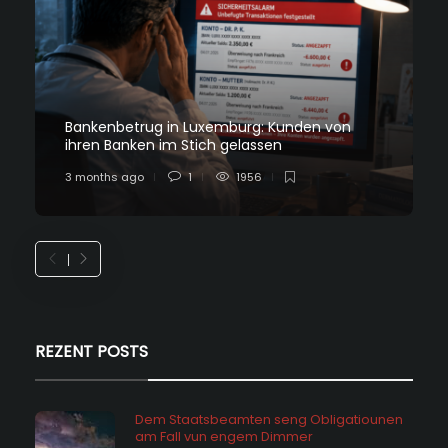
Bankenbetrug in Luxemburg: Kunden von
ihren Banken im Stich gelassen
3 months ago
1
1956
REZENT POSTS
Dem Staatsbeamten seng Obligatiounen
am Fall vun engem Dimmer