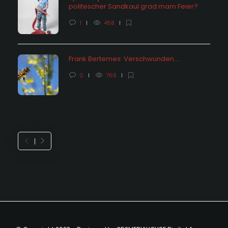
politescher Sandkaul grad mam Feier?
1
458
Frank Bertemes: Verschwunden….
0
769