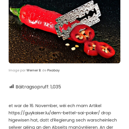
Image par
Werner B.
de
Pixabay
Bäitragsopruff:
1,035
e
t war de 16. November, wéi ech mam Artikel
https://guykaiser.lu/dem-bettel-sai-poker/
drop
higewisen hat, datt d’Regierung sech warscheinlech
selwer géing an den Abseits manövréieren. An der