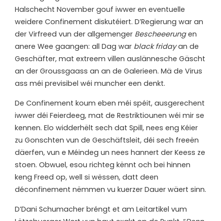
Halschecht November gouf iwwer en eventuelle
weidere Confinement diskutéiert. D’Regierung war an
der Virfreed vun der allgemenger
Bescheeerung
en
anere Wee gaangen: all Dag war
black friday
an de
Geschäfter, mat extreem villen auslännesche Gäscht
an der Groussgaass an an de Galerieen. Mä de Virus
ass méi previsibel wéi muncher een denkt.
De Confinement koum eben méi spéit, ausgerechent
iwwer déi Feierdeeg, mat de Restriktiounen wéi mir se
kennen. Elo widderhëlt sech dat Spill, nees eng Kéier
zu Gonschten vun de Geschäftsleit, déi sech freeën
däerfen, vun e Méindeg un nees hannert der Keess ze
stoen. Obwuel, esou richteg kënnt och bei hinnen
keng Freed op, well si wëssen, datt deen
déconfinement nëmmen vu kuerzer Dauer wäert sinn.
D’Dani Schumacher bréngt et am Leitartikel vum