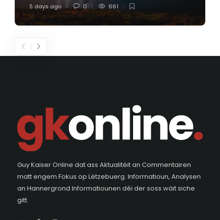
5 days ago
0
661
Guy Kaiser Online dat ass Aktualitéit an Commentairen
matt engem Fokus op Lëtzebuerg. Informatioun, Analysen
an Hannergrond Informatiounen déi der soss wäit siche
gitt.