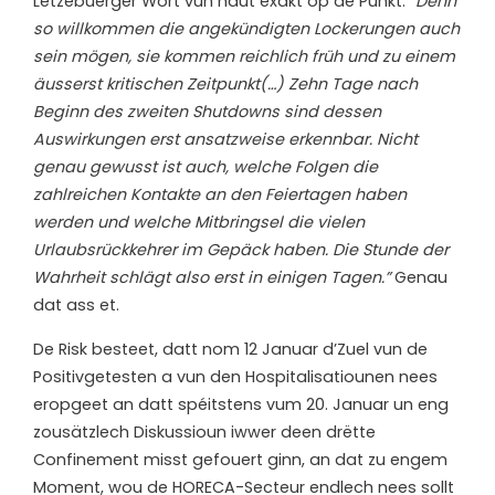
Lëtzebuerger Wort vun haut exakt op de Punkt. “
Denn
so willkommen die angekündigten Lockerungen auch
sein mögen, sie kommen reichlich früh und zu einem
äusserst kritischen Zeitpunkt(…) Zehn Tage nach
Beginn des zweiten Shutdowns sind dessen
Auswirkungen erst ansatzweise erkennbar. Nicht
genau gewusst ist auch, welche Folgen die
zahlreichen Kontakte an den Feiertagen haben
werden und welche Mitbringsel die vielen
Urlaubsrückkehrer im Gepäck haben. Die Stunde der
Wahrheit schlägt also erst in einigen Tagen.”
Genau
dat ass et.
De Risk besteet, datt nom 12 Januar d’Zuel vun de
Positivgetesten a vun den Hospitalisatiounen nees
eropgeet an datt spéitstens vum 20. Januar un eng
zousätzlech Diskussioun iwwer deen drëtte
Confinement misst gefouert ginn, an dat zu engem
Moment, wou de HORECA-Secteur endlech nees sollt