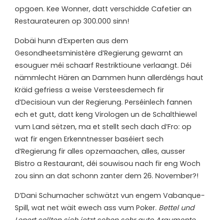
opgoen. Kee Wonner, datt verschidde Cafetier an
Restaurateuren op 300.000 sinn!
Dobäi hunn d’Experten aus dem
Gesondheetsministère d’Regierung gewarnt an
esouguer méi schaarf Restriktioune verlaangt. Déi
nämmlecht Hären an Dammen hunn allerdéngs haut
Kräid gefriess a weise Versteesdemech fir
d’Decisioun vun der Regierung. Perséinlech fannen
ech et gutt, datt keng Virologen un de Schalthiewel
vum Land sëtzen, ma et stellt sech dach d’Fro: op
wat fir engen Erkenntnesser baséiert sech
d’Regierung fir alles opzemaachen, alles, ausser
Bistro a Restaurant, déi souwisou nach fir eng Woch
zou sinn an dat schonn zanter dem 26. November?!
D’Dani Schumacher schwätzt vun engem Vabanque-
Spill, wat net wäit ewech ass vum Poker.
Bettel und
Lenert sollten sich jetzt schon sehr gute Argumente