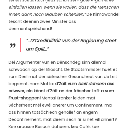
einfallen lassen, wenn sie wollen, dass die Menschen
ihnen dann noch Glauben schenken.”
De Klimawandel
tëscht deenen zwee Minister ass
deementspriéchend!
“…D’Credibilitéit vun der Regierung steet
um Spill…”
D
éi Argumenter vun en Dënschdeg sinn allemol
schwaach op der Broscht. De Staatsminister huet et
zum Deel mat der séilescher Gesondheet vun de Leit
begrënnt, nom Motto:
d’Zäit vum
bleif doheem
ass
eriwwer, elo kënnt d’Zäit an der frëscher Loft a vum
Frust-shoppen!
Mental Kranker leiden mat
Sécherheet méi ewéi anerer um Confinement, ma
ass hinnen tatsächlech gehollef an engem
Deconfinement, mat deem sech fir si net vill ännert?
Kee grousse Besuch doheem, kee Café, kee