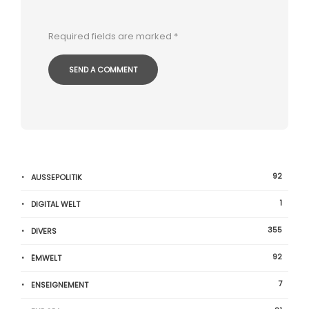
Required fields are marked
*
92
AUSSEPOLITIK
1
DIGITAL WELT
355
DIVERS
92
ËMWELT
7
ENSEIGNEMENT