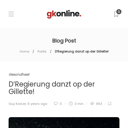
0
Blog Post
Home
Politik
D’Regierung danzt op der Gillette!
Gesondheet
D’Regierung danzt op der
Gillette!
Guy Kaiser
,
6 years ago
0
3 min
963