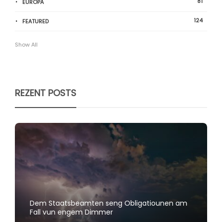
81
EUROPA
124
FEATURED
Show All
REZENT POSTS
Dem Staatsbeamten seng Obligatiounen am
Fall vun engem Dimmer