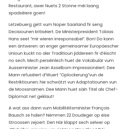
Restaurant, awer Nuets 2 Stonne méi laang
spadséiere goen!
Lëtzebuerg gëtt vum Noper Saarland fir seng
Decisiounen kritiséiert. De Ministerpresident Tobias
Hans seet “mir wieren irresponsabel”. Bon! Do kann
een äntweren: an enger gemeinsamer Europäescher
Unioun kuckt no aler Traditioun jiddereen fir d’éischt
no sech. Mech perséinlech huet de Vokabulär vum
Ausseminister Jean Asselborn impressionéiert. Dee
Mann refuséiert d’Wuert “Oplockerung”vun de
Restriktiounen; hie schwätzt vun Adaptatiounen vun
de Moossnamen. Dee Mann huet säin Titel als Chef-
Diplomat net geklaut!
A wat ass dann vum Mobilitéitsminister François
Bausch ze halen? Nëmmen 22 Doudeger op eise
Stroossen zejoert. Den Här klappt sech selwer op