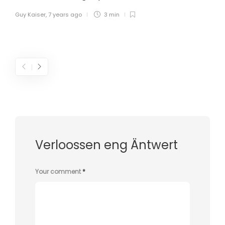
Guy Kaiser
,
7 years ago
3 min
Verloossen eng Äntwert
Your comment
*