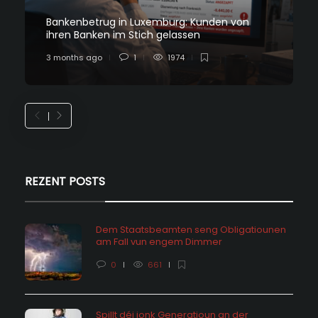
Bankenbetrug in Luxemburg: Kunden von
ihren Banken im Stich gelassen
3 months ago
1
1974
REZENT POSTS
Dem Staatsbeamten seng Obligatiounen
am Fall vun engem Dimmer
0
661
Spillt déi jonk Generatioun an der