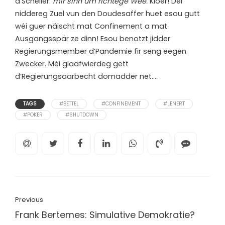
d’Schëller:
mir sinn um richtege Wee.
Kloer! Déi
niddereg Zuel vun den Doudesaffer huet esou gutt
wéi guer näischt mat Confinement a mat
Ausgangsspär ze dinn! Esou benotzt jidder
Regierungsmember d’Pandemie fir seng eegen
Zwecker. Méi glaafwierdeg gëtt
d’Regierungsaarbecht domadder net….
TAGS
#BETTEL
#CONFINEMENT
#LENERT
#POKER
#SHUTDOWN
Previous
Frank Bertemes: Simulative Demokratie?