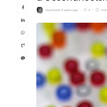
Guy Kaiser
,
6 years ago
4
1 mi