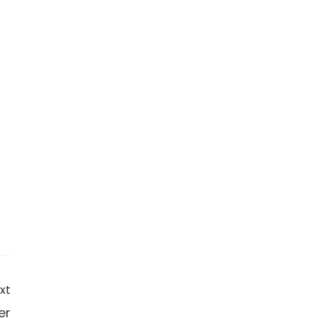
xt
er