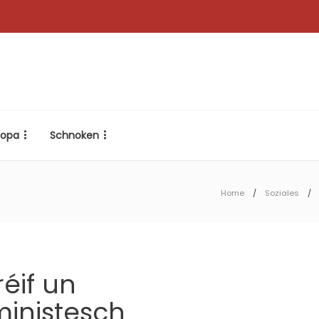
ropa
Schnoken
Home
Soziales
éif un
inistesch