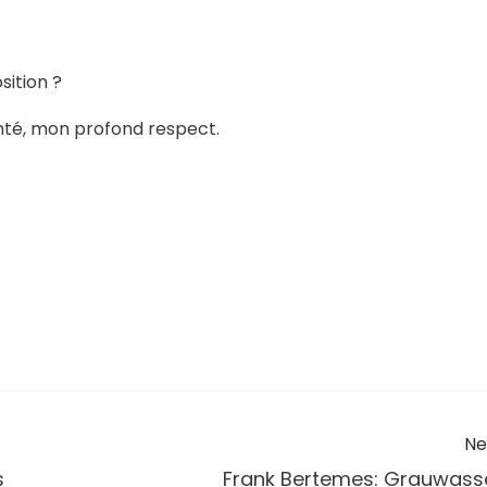
sition ?
nté, mon profond respect.
Ne
s
Frank Bertemes: Grauwass