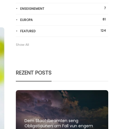
7
ENSEIGNEMENT
81
EUROPA
124
FEATURED
Show All
REZENT POSTS
Dem Staatsbeamten seng
Spillt
Obligatiounen am Fall vun engem
polit