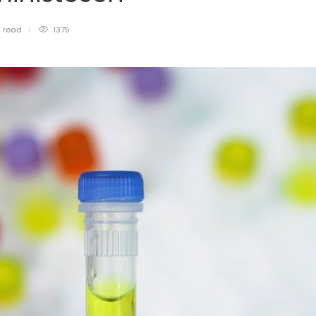
n
read
1375