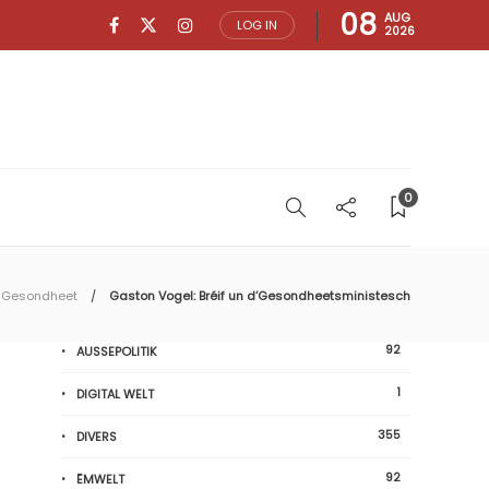
08
AUG
LOG IN
2026
0
Gesondheet
Gaston Vogel: Bréif un d’Gesondheetsministesch
92
AUSSEPOLITIK
1
DIGITAL WELT
355
DIVERS
92
ËMWELT