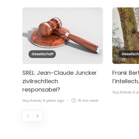
Gesellschaft
Gesellsch
SREL: Jean-Claude Juncker
Frank Ber
zivilrechtlech
l’intellect
responsabel?
Guy Kaiser
,
6 y
Guy Kaiser
,
6 years ago
15 min
read