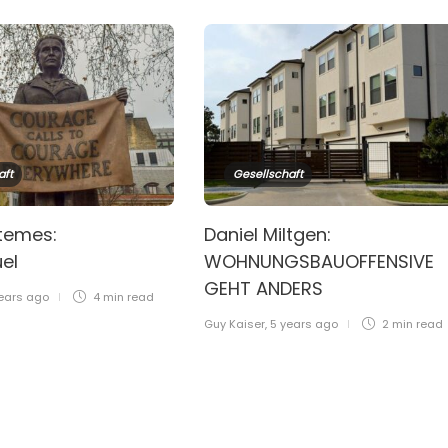
aft
Gesellschaft
temes:
Daniel Miltgen:
uel
WOHNUNGSBAUOFFENSIVE
GEHT ANDERS
ears ago
4 min
read
Guy Kaiser
,
5 years ago
2 min
read