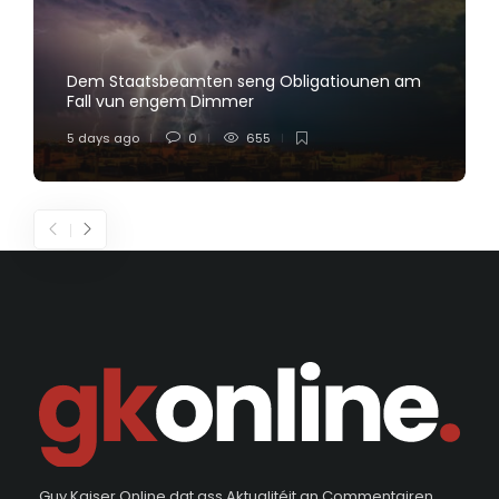
Dem Staatsbeamten seng Obligatiounen am
Fall vun engem Dimmer
5 days ago
0
655
Guy Kaiser Online dat ass Aktualitéit an Commentairen