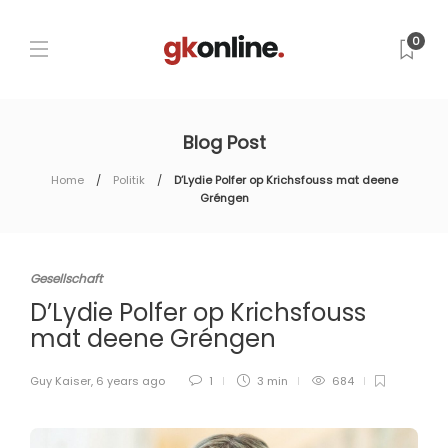
0
Blog Post
Home
Politik
D’Lydie Polfer op Krichsfouss mat deene
Gréngen
Gesellschaft
D’Lydie Polfer op Krichsfouss
mat deene Gréngen
Guy Kaiser
,
6 years ago
1
3 min
684