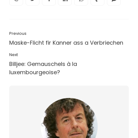
Previous
Maske-Flicht fir Kanner ass a Verbriechen
Next
Billjee: Gemauschels à la
luxembourgeoise?