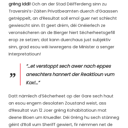
gréng Iddi!
Och an der Stad Déifferdeng sinn zu
Traversini’s-Zäiten Privatbeamten duerch d’Gaassen
getrëppelt, an d’Resultat soll emol guer net schlecht
gewiescht sinn. Et geet drëm, déi Onéierlech ze
veronsécheren an de Bierger hiert Sécherheetsgefill
erop ze setzen; dat kann duerchaus just subjektiv
sinn, grad esou wéi iwwregens de Minister a senger
Interpretatioun!
“…et verstoppt sech awer nach eppes
aneschters hannert der Reaktioun vum
Kox!…”
Datt nämlech d’Sécherheet op der Gare sech haut
an esou engem desolaten Zoustand weist, ass
d’Resultat vun 12 Joer gréng Kohabitatioun mat
deene Bloen um Knuedler. Déi Gréng hu sech stänneg
géint d’Roll vum Sheriff gewiert, fir nëmmen net de