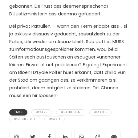
gebonnen. De Frust ass deemenspriechend!
D’Justizministerin ass deemno gefuedert.
Déi privat Patrullen, – wann den Term erlaabt ass-, si
jo exklusiv dissuasiv geduecht,
zousätzlech
zu der
Police, déi weider am Asaaz bleift. Sou datt et MUSS
zu Informatiounsgespréicher kommen, wou béid
Säiten sech austauschen an esouguer vunenaner
léieren. Firwat et net probéieren? E gréngt Experiment
am Bloen! D’Lydie Polfer huet erkannt, datt d’Bild vun
der Stad am gaangen ass, ze verkëmmeren a si
probéiert, deem entgéint ze steieren. Déi Chance
muss een hir loossen!
TAGS
#GARE
#PATRULLEN
#POLICE
#SÉCHERHEET
#STAD