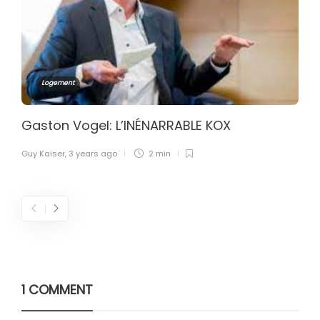
Logement
Gaston Vogel: L’INÉNARRABLE KOX
Guy Kaiser
,
3 years ago
2 min
1 COMMENT