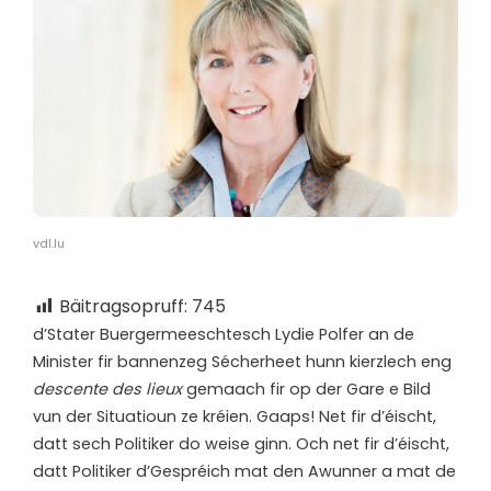
vdl.lu
Bäitragsopruff:
745
d’
Stater Buergermeeschtesch Lydie Polfer an de
Minister fir bannenzeg Sécherheet hunn kierzlech eng
descente des lieux
gemaach fir op der Gare e Bild
vun der Situatioun ze kréien. Gaaps! Net fir d’éischt,
datt sech Politiker do weise ginn. Och net fir d’éischt,
datt Politiker d’Gespréich mat den Awunner a mat de