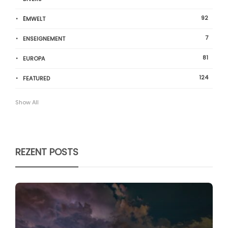
92
ËMWELT
7
ENSEIGNEMENT
81
EUROPA
124
FEATURED
Show All
REZENT POSTS