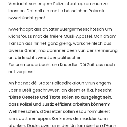
Verdacht vun engem Polizeistaat opkommen ze
loossen. Dat soll elo mat e bësselchen Polemik
iwwertüncht ginn!
i
wwerhaapt ass d’Stater Buergermeeschtesch um
Krichsfouss mat de fréiere Müsli-Apostel. Och d’Sam
Tanson ass hir net ganz gréng, warscheinlech aus
diverse Grënn, ma dorënner deen vun der Erënnerung
un déi lescht zwee Joer politescher
Zesummenaarbecht um Knuedler. Déi Zäit ass nach
net vergiess!
An hat net déi Stater Policedirektioun virun engem
Joer e Bréif geschriwwen, an deem et ë.a. heescht:
“
Diese Gesetze und Texte sollen so ausgelegt sein,
dass Polizei und Justiz effizient arbeiten können”?
Wëll heeschen, d’Gesetzer sollen esou formuléiert
sinn, datt een eppes Konkretes dermadder kann
ufänken. Dacks awer sinn den Uniforméierten d’Hänn