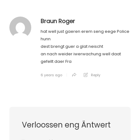
Braun Roger
hat well just gaeren erem seng eege Police
hunn
dest brengt guer a glat neischt
an nach weider iwerwachung well daat
gefellt daer Fra
6 years ago
Reply
Verloossen eng Äntwert