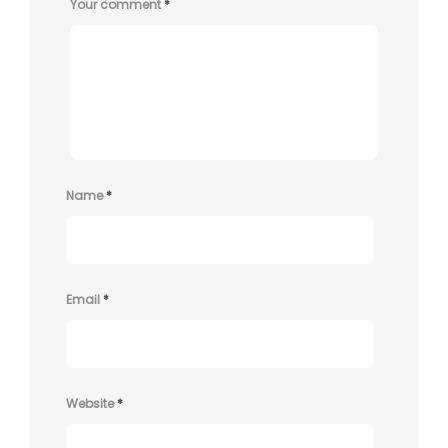
Your comment
*
Name
*
Email
*
Website
*