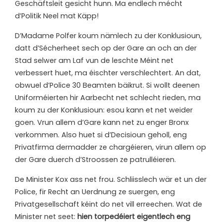
Geschäftsleit gesicht hunn. Ma endlech mécht
d’Politik Neel mat Käpp!
D’Madame Polfer koum nämlech zu der Konklusioun,
datt d’Sécherheet sech op der Gare an och an der
Stad selwer am Laf vun de leschte Méint net
verbessert huet, ma éischter verschlechtert. An dat,
obwuel d’Police 30 Beamten bäikrut. Si wollt deenen
Uniforméierten hir Aarbecht net schlecht rieden, ma
koum zu der Konklusioun: esou kann et net weider
goen. Vrun allem d’Gare kann net zu enger Bronx
verkommen. Also huet si d’Decisioun geholl, eng
Privatfirma dermadder ze chargéieren, virun allem op
der Gare duerch d’Stroossen ze patrulléieren.
De Minister Kox ass net frou. Schliisslech wär et un der
Police, fir Recht an Uerdnung ze suergen, eng
Privatgesellschaft kéint do net vill erreechen. Wat de
Minister net seet:
hien
torpedéiert eigentlech eng