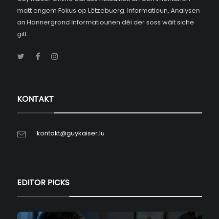
matt engem Fokus op Lëtzebuerg. Informatioun, Analysen
an Hannergrond Informatiounen déi der soss wäit siche
gitt.
KONTAKT
kontakt@guykaiser.lu
EDITOR PICKS