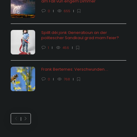
am Fall vun engem Dimmer
0
655
Spillt déi jonk Generatioun an der
politescher Sandkaul grad mam Feier?
1
456
Frank Bertemes: Verschwunden….
0
768