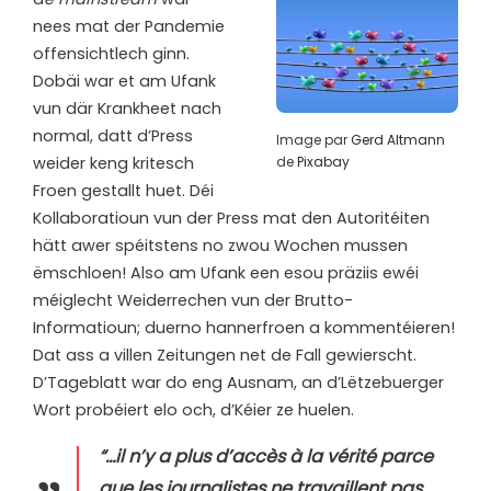
nees mat der Pandemie
offensichtlech ginn.
Dobäi war et am Ufank
vun där Krankheet nach
normal, datt d’Press
Image par
Gerd Altmann
de
Pixabay
weider keng kritesch
Froen gestallt huet. Déi
Kollaboratioun vun der Press mat den Autoritéiten
hätt awer spéitstens no zwou Wochen mussen
ëmschloen! Also am Ufank een esou präziis ewéi
méiglecht Weiderrechen vun der Brutto-
Informatioun; duerno hannerfroen a kommentéieren!
Dat ass a villen Zeitungen net de Fall gewierscht.
D’Tageblatt war do eng Ausnam, an d’Lëtzebuerger
Wort probéiert elo och, d’Kéier ze huelen.
“…il n’y a plus d’accès à la vérité parce
que les journalistes ne travaillent pas