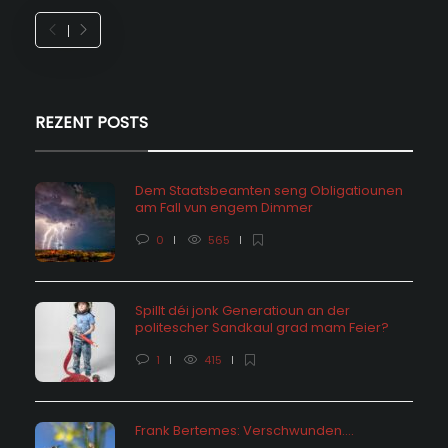
REZENT POSTS
Dem Staatsbeamten seng Obligatiounen
am Fall vun engem Dimmer
0
565
Spillt déi jonk Generatioun an der
politescher Sandkaul grad mam Feier?
1
415
Frank Bertemes: Verschwunden….