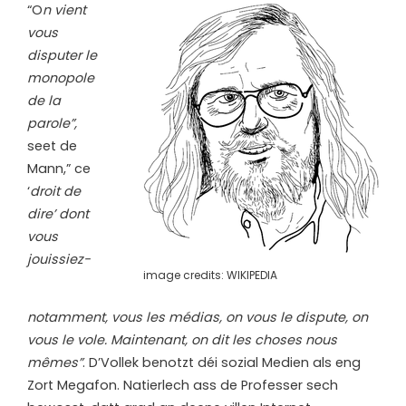
“O
n vient
vous
disputer le
monopole
de la
parole”,
seet de
Mann,” ce
‘
droit de
dire’ dont
vous
jouissiez-
image credits: WIKIPEDIA
notamment, vous les médias, on vous le dispute, on
vous le vole. Maintenant, on dit les choses nous
mêmes”
. D’Vollek benotzt déi sozial Medien als eng
Zort Megafon. Natierlech ass de Professer sech