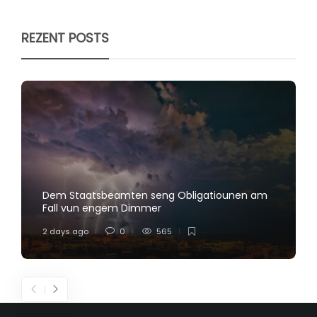
REZENT POSTS
Dem Staatsbeamten seng Obligatiounen am
Fall vun engem Dimmer
2 days ago
0
565