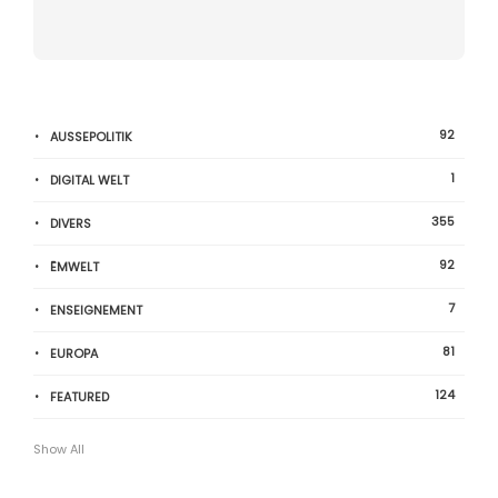
92
AUSSEPOLITIK
1
DIGITAL WELT
355
DIVERS
92
ËMWELT
7
ENSEIGNEMENT
81
EUROPA
124
FEATURED
Show All