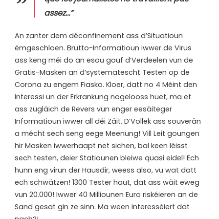
assez…”
An zanter dem déconfinement ass d’Situatioun
ëmgeschloen. Brutto-Informatioun iwwer de Virus
ass keng méi do an esou gouf d’Verdeelen vun de
Gratis-Masken an d’systematescht Testen op de
Corona zu engem Fiasko. Kloer, datt no 4 Méint den
Interessi un der Erkrankung nogelooss huet, ma et
ass zugläich de Revers vun enger eesäiteger
Informatioun iwwer all déi Zäit. D’Vollek ass souverän
a mécht sech seng eege Meenung! Vill Leit goungen
hir Masken iwwerhaapt net sichen, bal keen léisst
sech testen, deier Statiounen bleiwe quasi eidel! Ech
hunn eng virun der Hausdir, weess also, vu wat datt
ech schwätzen! 1300 Tester haut, dat ass wäit eweg
vun 20.000! Iwwer 40 Milliounen Euro riskéieren an de
Sand gesat gin ze sinn. Ma ween interesséiert dat
nach?!