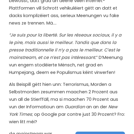
bewosst, datt grad an deene villen Internet-
Plattformen vill Schrott vehikuléiert gëtt an datt et
dacks komplizéiert ass, serieux Meenungen vu fake
news ze trennen. Mä….
“Je suis pour la liberté. Sur les réseaux sociaux, il y a
le pire, mais aussi le meilleur. Tandis que dans la
presse traditionnelle il n’y a pas le meilleur. C’est le
mainstream, et ce n’est pas intéressant.
” D’Meenung
vun engem stodéierte Mënsch, net grad en
Humpejang, deem ee Populismus kéint virwerfen!
Als Beispill gëtt hien unn: Terrorismus, Morden a
Selbstmorden zesummen maachen 2 Prozent aus
vun all de Stierffäll, ma si maachen 70 Prozent aus
vun der Informatioun am
Guardian
an an der
New
York Times
; op Google par contre just 30 Prozent? Fro:
wien litt méi?
d
e mainstream
war