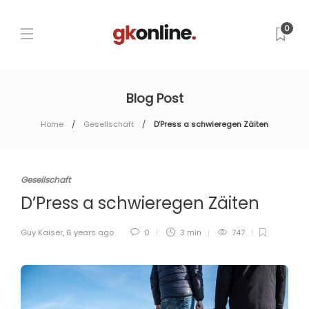
0
Blog Post
Home
Gesellschaft
D’Press a schwieregen Zäiten
Gesellschaft
D’Press a schwieregen Zäiten
Guy Kaiser
,
6 years ago
0
3 min
747