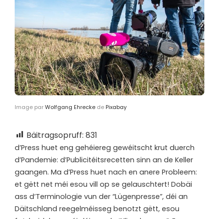
Image par
Wolfgang Ehrecke
de
Pixabay
Bäitragsopruff:
831
d’
Press huet eng gehéiereg gewéitscht krut duerch
d’Pandemie: d’Publicitéitsrecetten sinn an de Keller
gaangen. Ma d’Press huet nach en anere Probleem:
et gëtt net méi esou vill op se gelauschtert! Dobäi
ass d’Terminologie vun der “Lügenpresse”, déi an
Däitschland reegelméisseg benotzt gëtt, esou