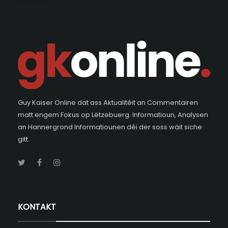
Guy Kaiser Online dat ass Aktualitéit an Commentairen
matt engem Fokus op Lëtzebuerg. Informatioun, Analysen
an Hannergrond Informatiounen déi der soss wäit siche
gitt.
KONTAKT