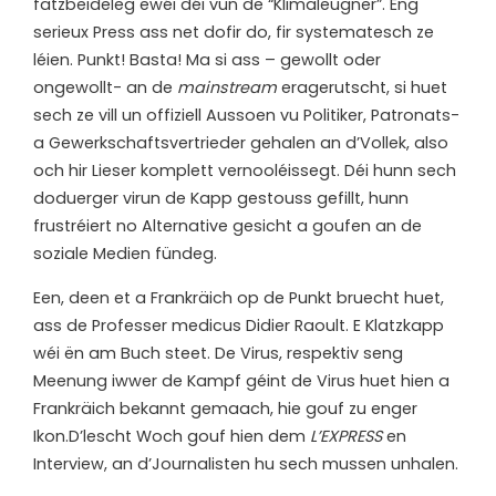
fatzbeideleg ewéi déi vun de “Klimaleugner”. Eng
serieux Press ass net dofir do, fir systematesch ze
léien. Punkt! Basta! Ma si ass – gewollt oder
ongewollt- an de
mainstream
eragerutscht, si huet
sech ze vill un offiziell Aussoen vu Politiker, Patronats-
a Gewerkschaftsvertrieder gehalen an d’Vollek, also
och hir Lieser komplett vernooléissegt. Déi hunn sech
doduerger virun de Kapp gestouss gefillt, hunn
frustréiert no Alternative gesicht a goufen an de
soziale Medien fündeg.
Een, deen et a Frankräich op de Punkt bruecht huet,
ass de Professer medicus Didier Raoult. E Klatzkapp
wéi ën am Buch steet. De Virus, respektiv seng
Meenung iwwer de Kampf géint de Virus huet hien a
Frankräich bekannt gemaach, hie gouf zu enger
Ikon.D’lescht Woch gouf hien dem
L’EXPRESS
en
Interview, an d’Journalisten hu sech mussen unhalen.