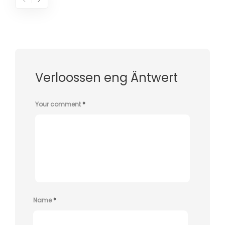
Verloossen eng Äntwert
Your comment
*
Name
*