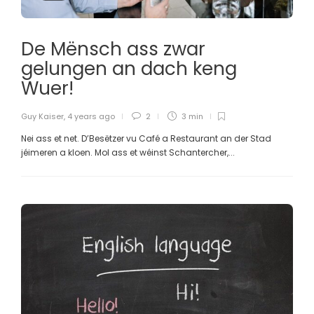
De Mënsch ass zwar
gelungen an dach keng
Wuer!
Guy Kaiser
,
4 years ago
2
3 min
Nei ass et net. D’Besëtzer vu Café a Restaurant an der Stad
jéimeren a kloen. Mol ass et wéinst Schantercher,...