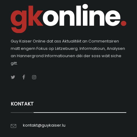
Guy Kaiser Online dat ass Aktualitéit an Commentairen
matt engem Fokus op Lëtzebuerg. Informatioun, Analysen
an Hannergrond Informatiounen déi der soss wäit siche
gitt.
KONTAKT
kontakt@guykaiser.lu