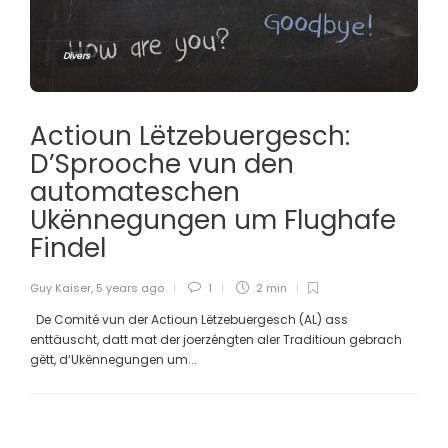
Divers
Actioun Lëtzebuergesch:
D’Sprooche vun den
automateschen
Ukënnegungen um Flughafe
Findel
Guy Kaiser
,
5 years ago
1
2 min
De Comité vun der Actioun Lëtzebuergesch (AL) ass
enttäuscht, datt mat der joerzéngten aler Traditioun gebrach
gëtt, d‘Ukënnegungen um...