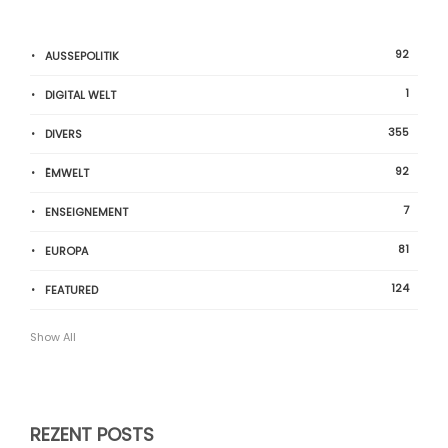
92
AUSSEPOLITIK
1
DIGITAL WELT
355
DIVERS
92
ËMWELT
7
ENSEIGNEMENT
81
EUROPA
124
FEATURED
Show All
REZENT POSTS