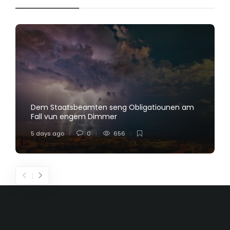
Dem Staatsbeamten seng Obligatiounen am
Fall vun engem Dimmer
5 days ago
0
656