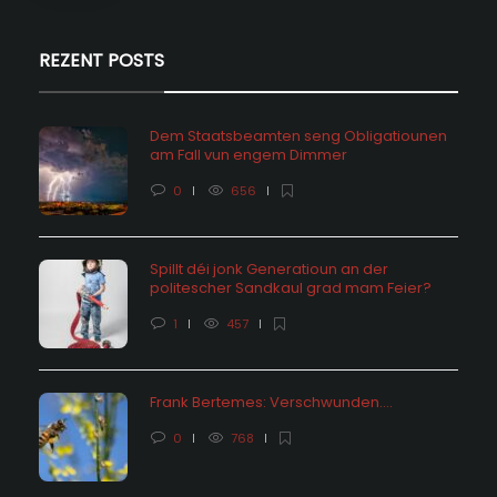
REZENT POSTS
Dem Staatsbeamten seng Obligatiounen
am Fall vun engem Dimmer
0
656
Spillt déi jonk Generatioun an der
politescher Sandkaul grad mam Feier?
1
457
Frank Bertemes: Verschwunden….
0
768